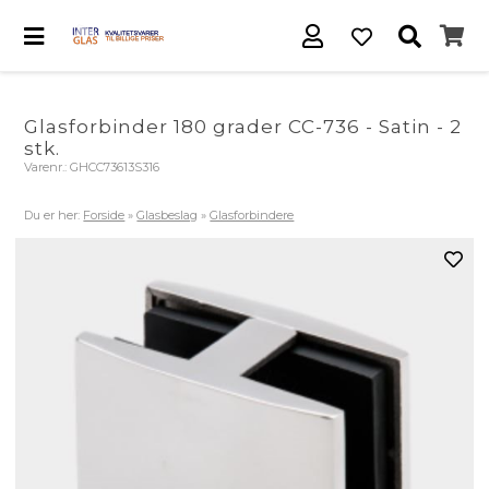
Glasforbinder 180 grader CC-736 - Satin - 2
stk.
Varenr.:
GHCC73613S316
Du er her:
Forside
»
Glasbeslag
»
Glasforbindere