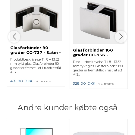
Glasforbinder 90
Glasforbinder 180
grader CC-737 - Satin -
grader CC-736 -
2 stk.
Blankpoleret - 2 stk.
Produktbeskrivelse Til 8 – 13.52
Produktbeskrivelse Til 8 - 13.52
mm tykt glas. Glasforbinder 90
mm tykt glas. Glasforbinder 180
grader er fremstillet i rustfrit stål
grader er fremstillet i rustfrit stål
AISI...
AIS...
459,00
DKK
inkl. moms
328,00
DKK
inkl. moms
Andre kunder købte også