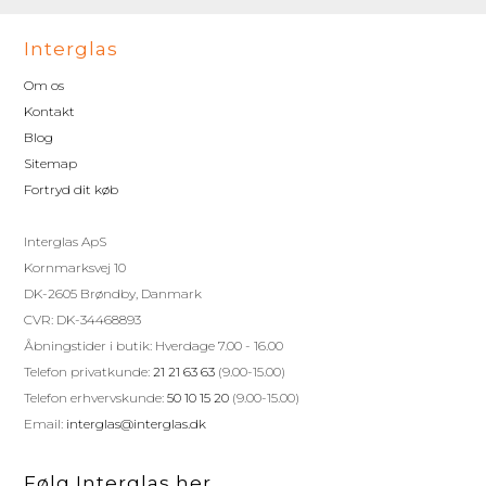
Interglas
Om os
Kontakt
Blog
Sitemap
Fortryd dit køb
Interglas ApS
Kornmarksvej 10
DK-2605 Brøndby, Danmark
CVR: DK-34468893
Åbningstider i butik: Hverdage 7.00 - 16.00
Telefon privatkunde:
21 21 63 63
(9.00-15.00)
Telefon erhvervskunde:
50 10 15 20
(9.00-15.00)
Email:
interglas@interglas.dk
Følg Interglas her