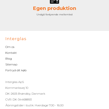
Egen produktion
Undgå fordyrende mellemled
Interglas
Om os
Kontakt
Blog
Sitemap
Fortryd dit køb
Interglas ApS
Kornmarksvej 10
DK-2605 Brøndby, Danmark
CVR: DK-34468893
Åbningstider i butik: Hverdage 7.00 - 16.00