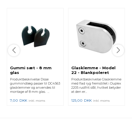
Gummi sæt - 8 mm
Glasklemme - Model
glas
22 - Blankpoleret
Produktbeskrivelse Disse
Produktbeskrivelse Glasklemme
gummiindlæg passer til DC4563
med flad ryg fremstillet i Duplex
glasklemmer og anvendes til
2205 rustfrit stål, hvilket betyder
montage af 8 mm glas. ...
at den er...
7,00
DKK
125,00
DKK
inkl. moms
inkl. moms