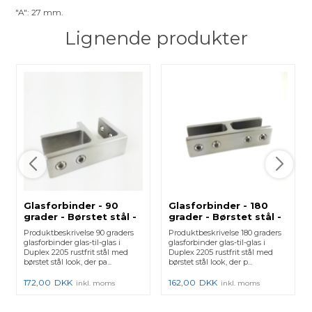
"A": 27 mm.
Lignende produkter
Glasforbinder - 90
Glasforbinder - 180
grader - Børstet stål -
grader - Børstet stål -
Glas til glas 16.76-21.52
Glas til glas 13.52-15
Produktbeskrivelse 90 graders
Produktbeskrivelse 180 graders
mm
mm.
glasforbinder glas-til-glas i
glasforbinder glas-til-glas i
Duplex 2205 rustfrit stål med
Duplex 2205 rustfrit stål med
børstet stål look, der pa...
børstet stål look, der p...
172,00
DKK
162,00
DKK
inkl. moms
inkl. moms