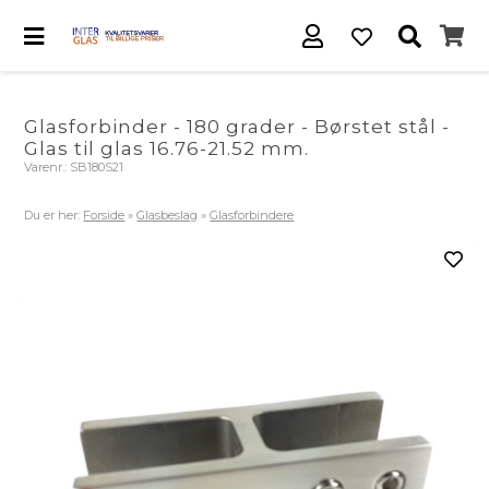
Glasforbinder - 180 grader - Børstet stål -
Glas til glas 16.76-21.52 mm.
Varenr.:
SB180S21
Du er her:
Forside
»
Glasbeslag
»
Glasforbindere