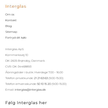
Interglas
Om os
Kontakt
Blog
Sitemap
Fortryd dit køb
Interglas ApS
Kornmarksvej 10
DK-2605 Brøndby, Danmark
CVR: DK-34468893
Åbningstider i butik: Hverdage 7.00 - 16.00
Telefon privatkunde:
21 21 63 63
(9.00-15.00)
Telefon erhvervskunde:
50 10 15 20
(9.00-15.00)
Email:
interglas@interglas.dk
Følg Interglas her