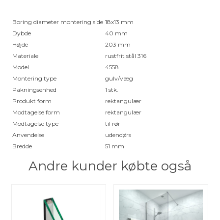
Boring diameter montering side
18x13 mm
Dybde
40 mm
Højde
203 mm
Materiale
rustfrit stål 316
Model
4558
Montering type
gulv/væg
Pakningsenhed
1 stk.
Produkt form
rektangulær
Modtagelse form
rektangulær
Modtagelse type
til rør
Anvendelse
udendørs
Bredde
51 mm
Andre kunder købte også