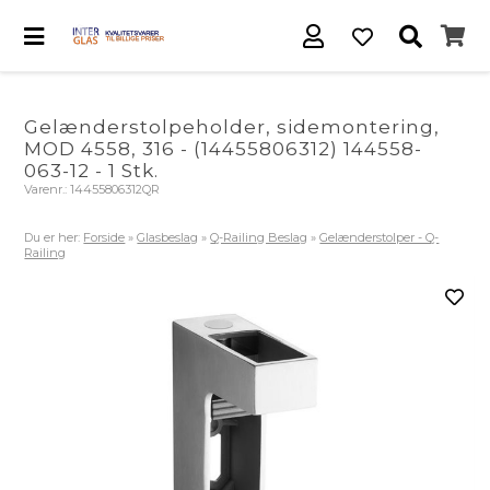
Gelænderstolpeholder, sidemontering,
MOD 4558, 316 - (14455806312) 144558-
063-12 - 1 Stk.
Varenr.:
14455806312QR
Du er her:
Forside
»
Glasbeslag
»
Q-Railing Beslag
»
Gelænderstolper - Q-
Railing