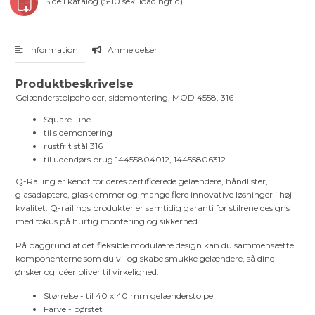
Side i katalog (5-10 sek. loadingtid)
Information
Anmeldelser
Produktbeskrivelse
Gelænderstolpeholder, sidemontering, MOD 4558, 316
Square Line
til sidemontering
rustfrit stål 316
til udendørs brug 14455804012, 14455806312
Q-Railing er kendt for deres certificerede gelændere, håndlister,
glasadaptere, glasklemmer og mange flere innovative løsninger i høj
kvalitet. Q-railings produkter er samtidig garanti for stilrene designs
med fokus på hurtig montering og sikkerhed.
På baggrund af det fleksible modulære design kan du sammensætte
komponenterne som du vil og skabe smukke gelændere, så dine
ønsker og idéer bliver til virkelighed.
Størrelse - til 40 x 40 mm gelænderstolpe
Farve - børstet