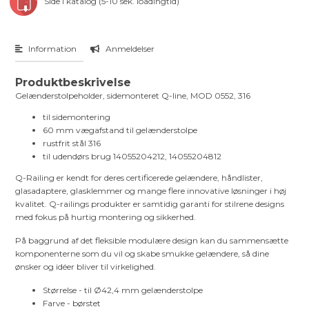
Side i katalog (5-10 sek. loadingtid)
Information
Anmeldelser
Produktbeskrivelse
Gelænderstolpeholder, sidemonteret Q-line, MOD 0552, 316
til sidemontering
60 mm vægafstand til gelænderstolpe
rustfrit stål 316
til udendørs brug 14055204212, 14055204812
Q-Railing er kendt for deres certificerede gelændere, håndlister,
glasadaptere, glasklemmer og mange flere innovative løsninger i høj
kvalitet. Q-railings produkter er samtidig garanti for stilrene designs
med fokus på hurtig montering og sikkerhed.
På baggrund af det fleksible modulære design kan du sammensætte
komponenterne som du vil og skabe smukke gelændere, så dine
ønsker og idéer bliver til virkelighed.
Størrelse - til Ø42,4 mm gelænderstolpe
Farve - børstet