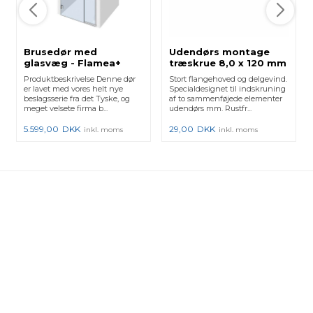
Brusedør med
Udendørs montage
glasvæg - Flamea+
træskrue 8,0 x 120 mm
hængsler
Produktbeskrivelse Denne dør
Stort flangehoved og delgevind.
er lavet med vores helt nye
Specialdesignet til indskruning
beslagsserie fra det Tyske, og
af to sammenføjede elementer
meget velsete firma b...
udendørs mm. Rustfr...
5.599,00
DKK
29,00
DKK
inkl. moms
inkl. moms