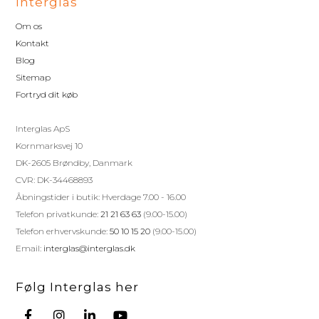
Interglas
Om os
Kontakt
Blog
Sitemap
Fortryd dit køb
Interglas ApS
Kornmarksvej 10
DK-2605 Brøndby, Danmark
CVR: DK-34468893
Åbningstider i butik: Hverdage 7.00 - 16.00
Telefon privatkunde:
21 21 63 63
(9.00-15.00)
Telefon erhvervskunde:
50 10 15 20
(9.00-15.00)
Email:
interglas@interglas.dk
Følg Interglas her