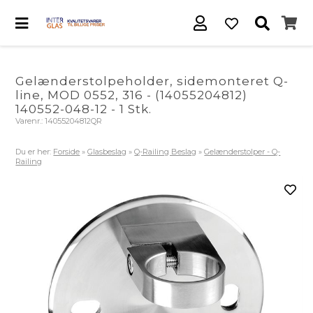
Gelænderstolpeholder, sidemonteret Q-
line, MOD 0552, 316 - (14055204812)
140552-048-12 - 1 Stk.
Varenr.:
14055204812QR
Du er her:
Forside
»
Glasbeslag
»
Q-Railing Beslag
»
Gelænderstolper - Q-
Railing