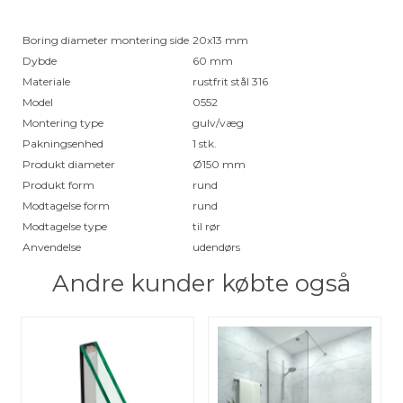
Boring diameter montering side
20x13 mm
Dybde
60 mm
Materiale
rustfrit stål 316
Model
0552
Montering type
gulv/væg
Pakningsenhed
1 stk.
Produkt diameter
Ø150 mm
Produkt form
rund
Modtagelse form
rund
Modtagelse type
til rør
Anvendelse
udendørs
Andre kunder købte også