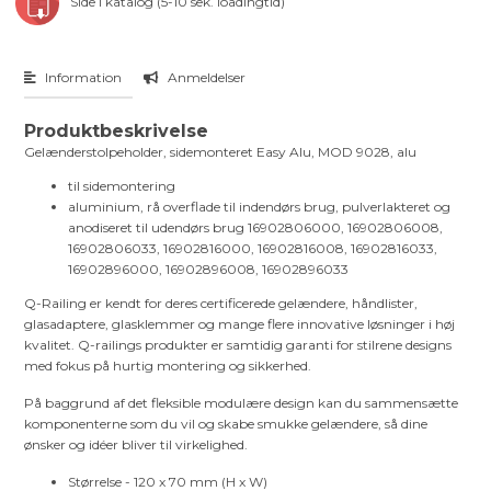
Side i katalog (5-10 sek. loadingtid)
Information
Anmeldelser
Produktbeskrivelse
Gelænderstolpeholder, sidemonteret Easy Alu, MOD 9028, alu
til sidemontering
aluminium, rå overflade til indendørs brug, pulverlakteret og
anodiseret til udendørs brug 16902806000, 16902806008,
16902806033, 16902816000, 16902816008, 16902816033,
16902896000, 16902896008, 16902896033
Q-Railing er kendt for deres certificerede gelændere, håndlister,
glasadaptere, glasklemmer og mange flere innovative løsninger i høj
kvalitet. Q-railings produkter er samtidig garanti for stilrene designs
med fokus på hurtig montering og sikkerhed.
På baggrund af det fleksible modulære design kan du sammensætte
komponenterne som du vil og skabe smukke gelændere, så dine
ønsker og idéer bliver til virkelighed.
Størrelse - 120 x 70 mm (H x W)