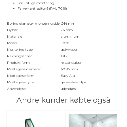
Stil - til lige montering
Farve - antrasitgrå (RAL 7016)
Boring diameter montering side
Ø14 mm
Dybde
76 mm
Materiale
aluminium
Model
9028
Montering type
gulv/væg
Pakningsenhed
1 stk.
Produkt form
rektangulær
Modtagelse diameter
60x15 mm
Modtagelse form
Easy Alu
Modtagelse type
gelænderstolpe
Anvendelse
udendørs
Andre kunder købte også