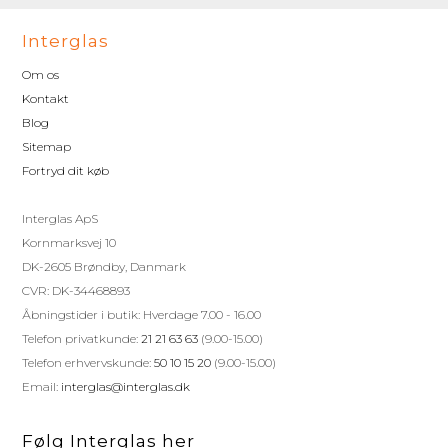
Interglas
Om os
Kontakt
Blog
Sitemap
Fortryd dit køb
Interglas ApS
Kornmarksvej 10
DK-2605 Brøndby, Danmark
CVR: DK-34468893
Åbningstider i butik: Hverdage 7.00 - 16.00
Telefon privatkunde:
21 21 63 63
(9.00-15.00)
Telefon erhvervskunde:
50 10 15 20
(9.00-15.00)
Email:
interglas@interglas.dk
Følg Interglas her