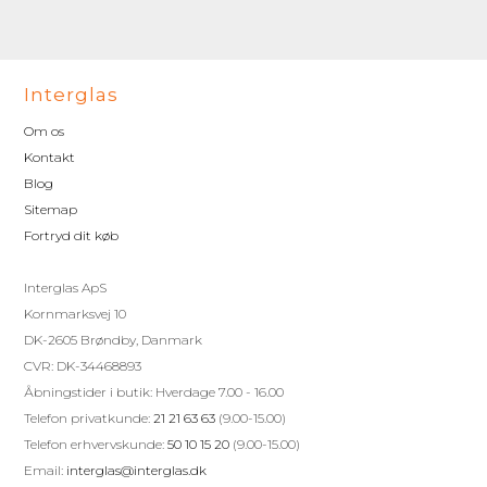
Interglas
Om os
Kontakt
Blog
Sitemap
Fortryd dit køb
Interglas ApS
Kornmarksvej 10
DK-2605 Brøndby, Danmark
CVR: DK-34468893
Åbningstider i butik: Hverdage 7.00 - 16.00
Telefon privatkunde:
21 21 63 63
(9.00-15.00)
Telefon erhvervskunde:
50 10 15 20
(9.00-15.00)
Email:
interglas@interglas.dk