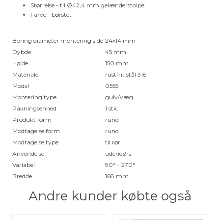
Størrelse - til Ø42,4 mm gelænderstolpe
Farve - børstet
Boring diameter montering side
24x14 mm
Dybde
45 mm
Højde
150 mm
Materiale
rustfrit stål 316
Model
0555
Montering type
gulv/væg
Pakningsenhed
1 stk.
Produkt form
rund
Modtagelse form
rund
Modtagelse type
til rør
Anvendelse
udendørs
Variabel
90° - 270°
Bredde
168 mm
Andre kunder købte også