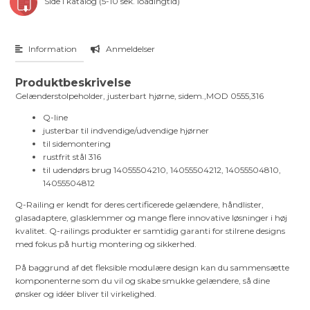
Side i katalog (5-10 sek. loadingtid)
Information
Anmeldelser
Produktbeskrivelse
Gelænderstolpeholder, justerbart hjørne, sidem.,MOD 0555,316
Q-line
justerbar til indvendige/udvendige hjørner
til sidemontering
rustfrit stål 316
til udendørs brug 14055504210, 14055504212, 14055504810,
14055504812
Q-Railing er kendt for deres certificerede gelændere, håndlister,
glasadaptere, glasklemmer og mange flere innovative løsninger i høj
kvalitet. Q-railings produkter er samtidig garanti for stilrene designs
med fokus på hurtig montering og sikkerhed.
På baggrund af det fleksible modulære design kan du sammensætte
komponenterne som du vil og skabe smukke gelændere, så dine
ønsker og idéer bliver til virkelighed.