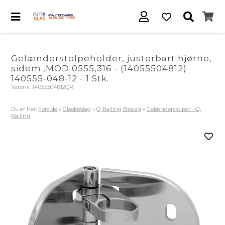
Gelænderstolpeholder, justerbart hjørne,
sidem.,MOD 0555,316 - (14055504812)
140555-048-12 - 1 Stk.
Varenr.:
14055504812QR
Du er her:
Forside
»
Glasbeslag
»
Q-Railing Beslag
»
Gelænderstolper - Q-
Railing