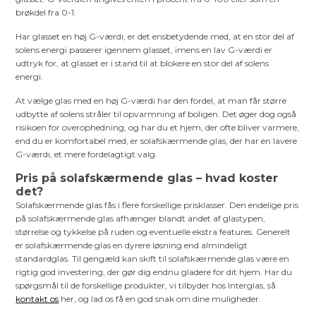
brøkdel fra 0-1.
Har glasset en høj G-værdi, er det ensbetydende med, at en stor del af
solens energi passerer igennem glasset, imens en lav G-værdi er
udtryk for, at glasset er i stand til at blokere en stor del af solens
energi.
At vælge glas med en høj G-værdi har den fordel, at man får større
udbytte af solens stråler til opvarmning af boligen. Det øger dog også
risikoen for overophedning, og har du et hjem, der ofte bliver varmere,
end du er komfortabel med, er solafskærmende glas, der har en lavere
G-værdi, et mere fordelagtigt valg.
Pris på solafskærmende glas – hvad koster
det?
Solafskærmende glas fås i flere forskellige prisklasser. Den endelige pris
på solafskærmende glas afhænger blandt andet af glastypen,
størrelse og tykkelse på ruden og eventuelle ekstra features. Generelt
er solafskærmende glas en dyrere løsning end almindeligt
standardglas. Til gengæld kan skift til solafskærmende glas være en
rigtig god investering, der gør dig endnu gladere for dit hjem. Har du
spørgsmål til de forskellige produkter, vi tilbyder hos Interglas, så
kontakt os
her, og lad os få en god snak om dine muligheder.