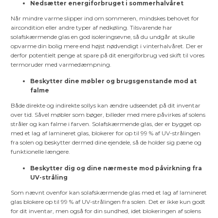
Nedsætter energiforbruget i sommerhalvåret
Når mindre varme slipper ind om sommeren, mindskes behovet for
aircondition eller andre typer af nedkøling. Tilsvarende har
solafskærmende glas en god isoleringsevne, så du undgår at skulle
opvarme din bolig mere end højst nødvendigt i vinterhalvåret. Der er
derfor potentielt penge at spare på dit energiforbrug ved skift til vores
termoruder med varmedæmpning.
Beskytter dine møbler og brugsgenstande mod at
falme
Både direkte og indirekte sollys kan ændre udseendet på dit inventar
over tid. Såvel møbler som bøger, billeder med mere påvirkes af solens
stråler og kan falme i farven. Solafskærmende glas, der er bygget op
med et lag af lamineret glas, blokerer for op til 99 % af UV-strålingen
fra solen og beskytter dermed dine ejendele, så de holder sig pæne og
funktionelle længere.
Beskytter dig og dine nærmeste mod påvirkning fra
UV-stråling
Som nævnt ovenfor kan solafskærmende glas med et lag af lamineret
glas blokere op til 99 % af UV-strålingen fra solen. Det er ikke kun godt
for dit inventar, men også for din sundhed, idet blokeringen af solens