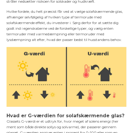
stråler nedsætter risikoen for solskader og hudkræft.
Hvilke fordele, du helt præcist får ved at vælge solafskærmende glas,
afhænger selvfølgelig af hvilken type af termorude med
solafskærmende effekt, du investerer i. Sørg derfor for at sætte dig
godt ind i egenskaberne ved de forskellige typer, og vælg enten
termoruder med varmedæmpning eller termoruder med
lysdæmpning alt efter, hvad der passer bedst til husstandens behov.
Hvad er G-værdien for solafskærmende glas?
Glassets G-værdi er et udtryk for, hvor meget af solens energi (her
ment som både direkte sollys og solvarme), der passerer gennem
glasset. G-værdien angives enten i procent fra 0-100 eller som en