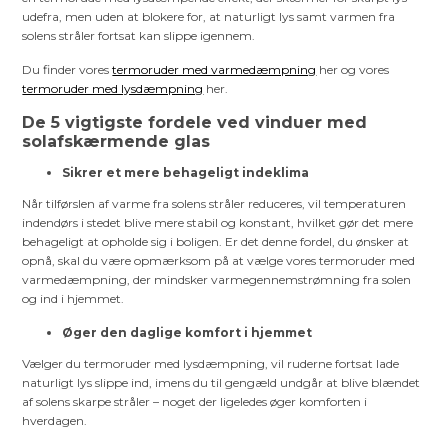
udefra, men uden at blokere for, at naturligt lys samt varmen fra
solens stråler fortsat kan slippe igennem.
Du finder vores
termoruder med varmedæmpning
her og vores
termoruder med lysdæmpning
her.
De 5 vigtigste fordele ved vinduer med
solafskærmende glas
Sikrer et mere behageligt indeklima
Når tilførslen af varme fra solens stråler reduceres, vil temperaturen
indendørs i stedet blive mere stabil og konstant, hvilket gør det mere
behageligt at opholde sig i boligen. Er det denne fordel, du ønsker at
opnå, skal du være opmærksom på at vælge vores termoruder med
varmedæmpning, der mindsker varmegennemstrømning fra solen
og ind i hjemmet.
Øger den daglige komfort i hjemmet
Vælger du termoruder med lysdæmpning, vil ruderne fortsat lade
naturligt lys slippe ind, imens du til gengæld undgår at blive blændet
af solens skarpe stråler – noget der ligeledes øger komforten i
hverdagen.