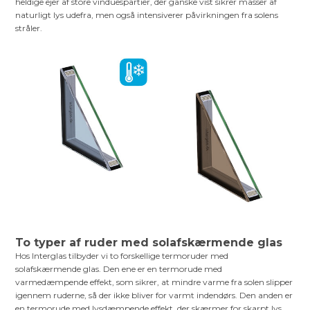
heldige ejer af store vinduespartier, der ganske vist sikrer masser af
naturligt lys udefra, men også intensiverer påvirkningen fra solens
stråler.
To typer af ruder med solafskærmende glas
Hos Interglas tilbyder vi to forskellige termoruder med
solafskærmende glas. Den ene er en termorude med
varmedæmpende effekt, som sikrer, at mindre varme fra solen slipper
igennem ruderne, så der ikke bliver for varmt indendørs. Den anden er
en termorude med lysdæmpende effekt, der skærmer for skarpt lys