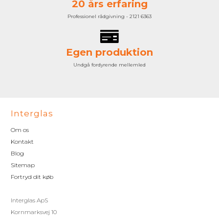
20 års erfaring
Professionel rådgivning - 2121 6363
Egen produktion
Undgå fordyrende mellemled
Interglas
Om os
Kontakt
Blog
Sitemap
Fortryd dit køb
Interglas ApS
Kornmarksvej 10