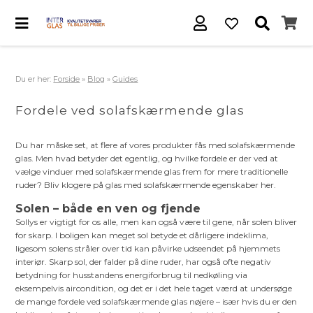
Du er her:
Forside
»
Blog
»
Guides
Fordele ved solafskærmende glas
Du har måske set, at flere af vores produkter fås med solafskærmende
glas. Men hvad betyder det egentlig, og hvilke fordele er der ved at
vælge vinduer med solafskærmende glas frem for mere traditionelle
ruder? Bliv klogere på glas med solafskærmende egenskaber her.
Solen – både en ven og fjende
Sollys er vigtigt for os alle, men kan også være til gene, når solen bliver
for skarp. I boligen kan meget sol betyde et dårligere indeklima,
ligesom solens stråler over tid kan påvirke udseendet på hjemmets
interiør. Skarp sol, der falder på dine ruder, har også ofte negativ
betydning for husstandens energiforbrug til nedkøling via
eksempelvis aircondition, og det er i det hele taget værd at undersøge
de mange fordele ved solafskærmende glas nøjere – især hvis du er den