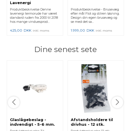
Lavenergi
Produktbeskrivelse Denne
Produktbeskrivelse - Brusevæg
lavenergi termorude har været
efter mål Flot og stilren løsning.
standard ruden fra 2000 til 2018
Design din egen brusevæg og
hos mange vinduesprod...
se med det sa...
425,00
DKK
1.999,00
DKK
inkl. moms
inkl. moms
Dine senest sete
Glaslågebeslag -
Afstandsholdere til
indvendigt - 5-6 mm.
drivhus - 12 stk.
Produktbeskrivelse Til
Produktbeskrivelse 12 stk.