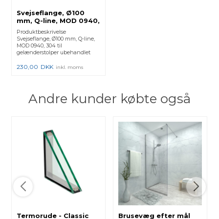
Svejseflange, Ø100
mm, Q-line, MOD 0940,
304 - (130940048)
Produktbeskrivelse
130940-048 - 2 Stk.
Svejseflange, Ø100 mm, Q-line,
MOD 0940, 304 til
gelænderstolper ubehandlet
rustfrit s...
230,00
DKK
inkl. moms
Andre kunder købte også
Termorude - Classic
Brusevæg efter mål