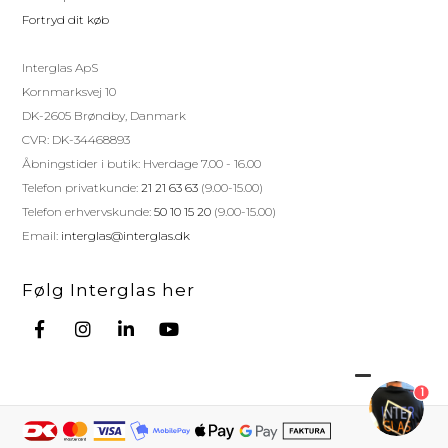
Fortryd dit køb
Interglas ApS
Kornmarksvej 10
DK-2605 Brøndby, Danmark
CVR: DK-34468893
Åbningstider i butik: Hverdage 7.00 - 16.00
Telefon privatkunde:
21 21 63 63
(9.00-15.00)
Telefon erhvervskunde:
50 10 15 20
(9.00-15.00)
Email:
interglas@interglas.dk
Følg Interglas her
1