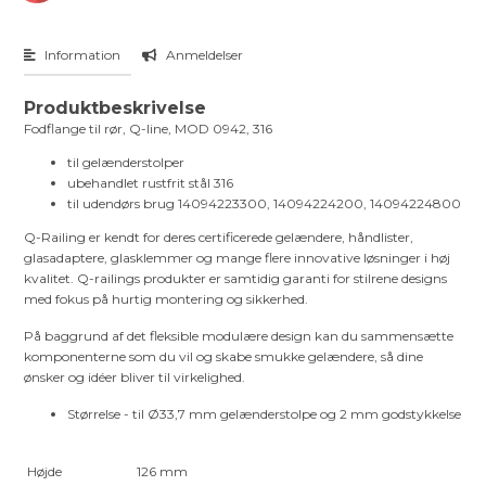
Information
Anmeldelser
Produktbeskrivelse
Fodflange til rør, Q-line, MOD 0942, 316
til gelænderstolper
ubehandlet rustfrit stål 316
til udendørs brug 14094223300, 14094224200, 14094224800
Q-Railing er kendt for deres certificerede gelændere, håndlister,
glasadaptere, glasklemmer og mange flere innovative løsninger i høj
kvalitet. Q-railings produkter er samtidig garanti for stilrene designs
med fokus på hurtig montering og sikkerhed.
På baggrund af det fleksible modulære design kan du sammensætte
komponenterne som du vil og skabe smukke gelændere, så dine
ønsker og idéer bliver til virkelighed.
Størrelse - til Ø33,7 mm gelænderstolpe og 2 mm godstykkelse
Højde
126 mm