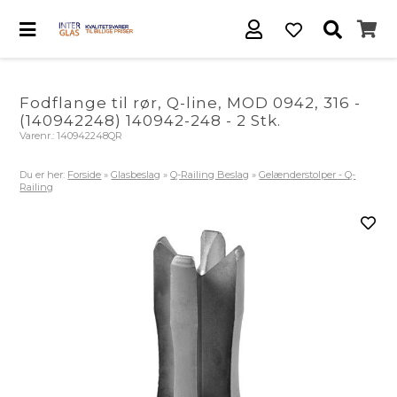
Fodflange til rør, Q-line, MOD 0942, 316 -
(140942248) 140942-248 - 2 Stk.
Varenr.:
140942248QR
Du er her:
Forside
»
Glasbeslag
»
Q-Railing Beslag
»
Gelænderstolper - Q-
Railing