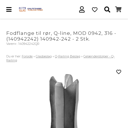
Fodflange til rør, Q-line, MOD 0942, 316 -
(140942242) 140942-242 - 2 Stk.
Varenr.:
140942242QR
Du er her:
Forside
»
Glasbeslag
»
Q-Railing Beslag
»
Gelænderstolper - Q-
Railing