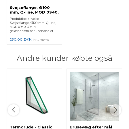
Svejseflange, Ø100
mm, Q-line, MOD 0940,
304 - (130940048)
Produktbeskrivelse
130940-048 - 2 Stk.
Svejseflange, Ø100 mm, Q-line,
MOD 0940, 304 til
gelænderstolper ubehandlet
rustfrit s...
230,00
DKK
inkl. moms
Andre kunder købte også
Termorude - Classic
Brusevæg efter mål