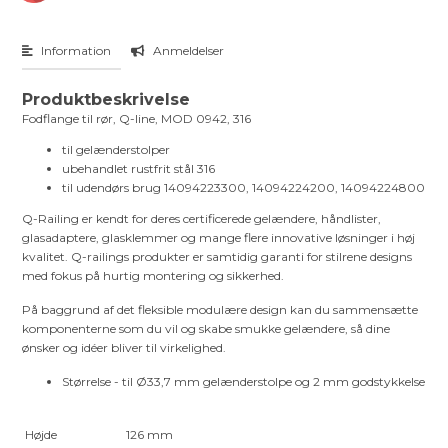
Information
Anmeldelser
Produktbeskrivelse
Fodflange til rør, Q-line, MOD 0942, 316
til gelænderstolper
ubehandlet rustfrit stål 316
til udendørs brug 14094223300, 14094224200, 14094224800
Q-Railing er kendt for deres certificerede gelændere, håndlister,
glasadaptere, glasklemmer og mange flere innovative løsninger i høj
kvalitet. Q-railings produkter er samtidig garanti for stilrene designs
med fokus på hurtig montering og sikkerhed.
På baggrund af det fleksible modulære design kan du sammensætte
komponenterne som du vil og skabe smukke gelændere, så dine
ønsker og idéer bliver til virkelighed.
Størrelse - til Ø33,7 mm gelænderstolpe og 2 mm godstykkelse
Højde
126 mm