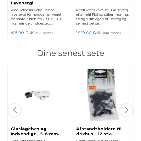
Lavenergi
Produktbeskrivelse Denne
Produktbeskrivelse - Brusevæg
lavenergi termorude har været
efter mål Flot og stilren løsning.
standard ruden fra 2000 til 2018
Design din egen brusevæg og
hos mange vinduesprod...
se med det sa...
425,00
DKK
1.999,00
DKK
inkl. moms
inkl. moms
Dine senest sete
Glaslågebeslag -
Afstandsholdere til
indvendigt - 5-6 mm.
drivhus - 12 stk.
Produktbeskrivelse Til
Produktbeskrivelse 12 stk.