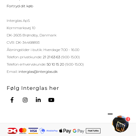
Fortryd dit køb
Interglas ApS
Kornmarksvej 10
DK-2605 Brøndby, Danmark
CVR: DK-34468893
Åbningstider i butik: Hverdage 7.00 - 16.00
Telefon privatkunde:
21 21 63 63
(9.00-15.00)
Telefon erhvervskunde:
50 10 15 20
(9.00-15.00)
Email:
interglas@interglas.dk
Følg Interglas her
1