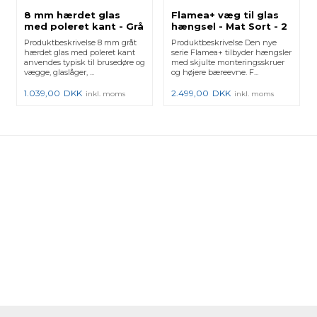
8 mm hærdet glas
Flamea+ væg til glas
med poleret kant - Grå
hængsel - Mat Sort - 2
stk.
Produktbeskrivelse 8 mm gråt
Produktbeskrivelse Den nye
hærdet glas med poleret kant
serie Flamea+ tilbyder hængsler
anvendes typisk til brusedøre og
med skjulte monteringsskruer
vægge, glaslåger, ...
og højere bæreevne. F...
1.039,00
DKK
2.499,00
DKK
inkl. moms
inkl. moms