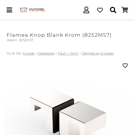
Flamea Knop Blank Krom (8252MS7)
Varenr.:
8252MS7
Du er her:
Forside
»
Glasbeslag
»
Pauli + Sohn
»
Dørgreb og knopper