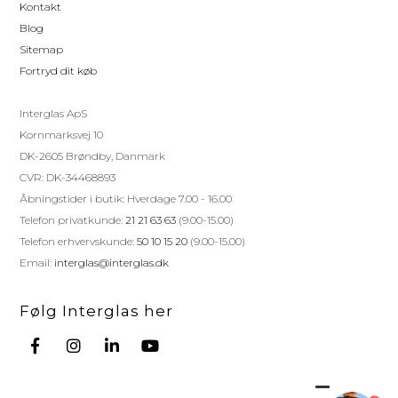
Kontakt
Blog
Sitemap
Fortryd dit køb
Interglas ApS
Kornmarksvej 10
DK-2605 Brøndby, Danmark
CVR: DK-34468893
Åbningstider i butik: Hverdage 7.00 - 16.00
Telefon privatkunde:
21 21 63 63
(9.00-15.00)
Telefon erhvervskunde:
50 10 15 20
(9.00-15.00)
Email:
interglas@interglas.dk
Følg Interglas her