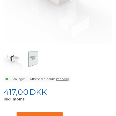
11
På lager
Afhent din pakke
mandag
417,00
DKK
inkl. moms