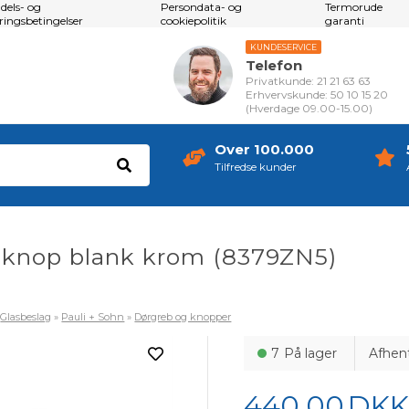
dels- og
Persondata- og
Termorude
eringsbetingelser
cookiepolitik
garanti
KUNDESERVICE
Telefon
Privatkunde: 21 21 63 63
Erhvervskunde: 50 10 15 20
(Hverdage 09.00-15.00)
Over 100.000
Tilfredse kunder
 knop blank krom (8379ZN5)
»
Glasbeslag
»
Pauli + Sohn
»
Dørgreb og knopper
7
På lager
Afhen
440,00
DK