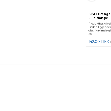
SISO Hængse
Lille flange 
Produktbeskrive
(indeniliggende)
glas. Maximale g
40...
142,00
DKK