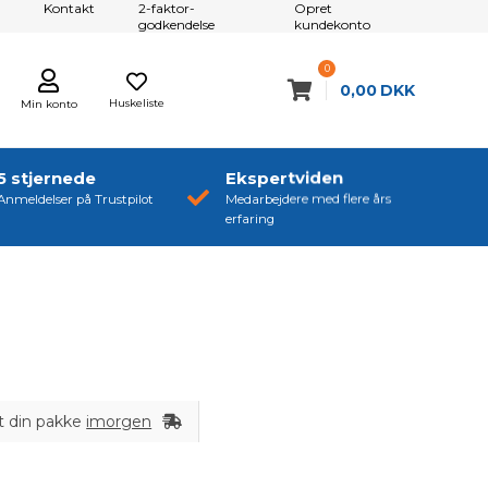
Kontakt
2-faktor-
Opret
godkendelse
kundekonto
0
0,00
DKK
Huskeliste
Min konto
5 stjernede
Ekspertviden
Anmeldelser på Trustpilot
Medarbejdere med flere års
erfaring
t din pakke
imorgen
K