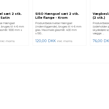
l sæt 2 stk.
SISO Hængsel sæt 2 stk.
Vægbesla
- Satin
Lille flange - Krom
(2 stk.)
lse Hængsel
Produktbeskrivelse Hængsel
Produktbesk
, bruges til 4-6 mm
(indeniliggende), bruges til 4-6 mm
(sideholder p
lasmål: 1000 mm x
glas. Maximale glasmål: 400 mm
skydedøre s
x.100...
vægge. ...
120,00
DKK
76,00
DK
inkl. moms
inkl. moms