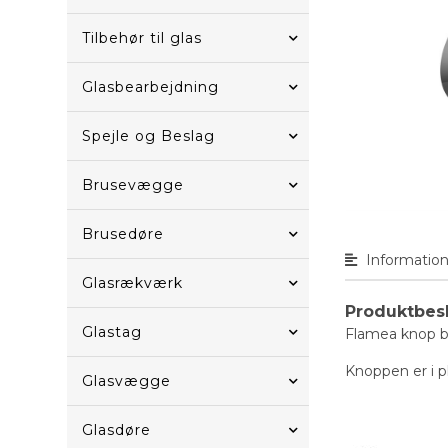
Tilbehør til glas
Glasbearbejdning
Spejle og Beslag
Brusevægge
Brusedøre
Informatio
Glasrækværk
Produktbes
Glastag
Flamea knop b
Knoppen er i p
Glasvægge
Glasdøre