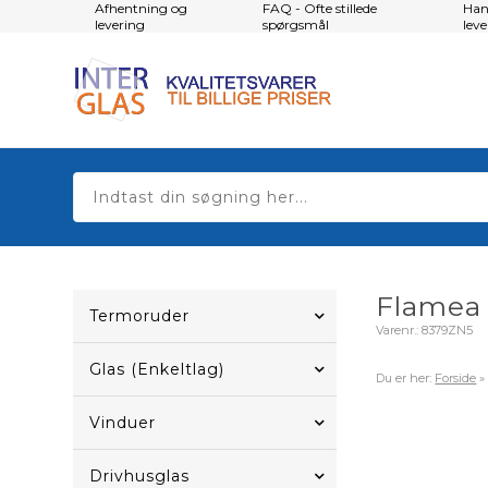
Afhentning og
FAQ - Ofte stillede
Han
levering
spørgsmål
lev
Flamea
Termoruder
Varenr.:
8379ZN5
Glas (Enkeltlag)
Du er her:
Forside
Vinduer
Drivhusglas