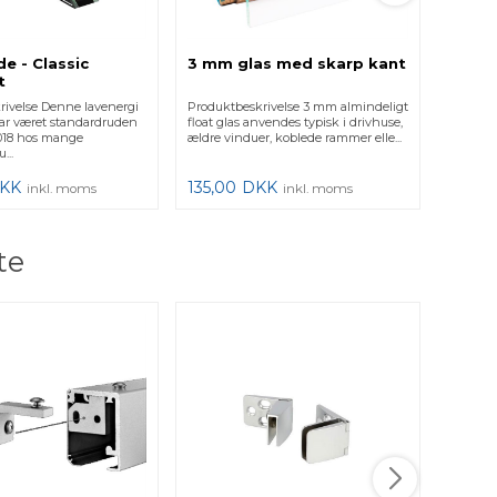
e - Classic
3 mm glas med skarp kant
t
rivelse Denne lavenergi
Produktbeskrivelse 3 mm almindeligt
ar været standardruden
float glas anvendes typisk i drivhuse,
 2018 hos mange
ældre vinduer, koblede rammer elle...
...
KK
135,00
DKK
inkl. moms
inkl. moms
te
SISO 
Stor 
Produkt
(indeni
glas. M
40...
120,0