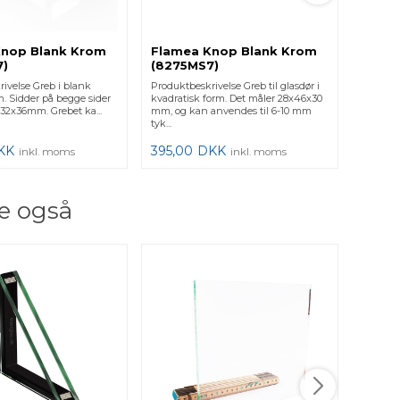
Knop Blank Krom
Flamea Knop Blank Krom
Flam
7)
(8275MS7)
(8275
ivelse Greb i blank
Produktbeskrivelse Greb til glasdør i
Produktb
m. Sidder på begge sider
kvadratisk form. Det måler 28x46x30
mat kro
32x36mm. Grebet ka...
mm, og kan anvendes til 6-10 mm
måler 2
tyk...
anvendes 
KK
395,00
DKK
417,0
inkl. moms
inkl. moms
e også
2 lag
Retvi
Produkt
Firkant.
vigtigt,
for at få 
425,0