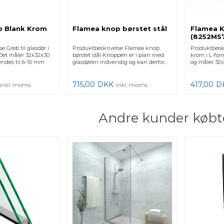
p Blank Krom
Flamea knop børstet stål
Flamea 
(8252MS
e Greb til glasdør i
Produktbeskrivelse Flamea knop
Produktbeskr
 Det måler 32x32x30
børstet stål Knoppen er i plan med
krom i L-for
ndes til 6-10 mm
glasdøren indvendig og kan derfor...
og måler 32x
715,00
DKK
417,00
D
inkl. moms
inkl. moms
Andre kunder købt