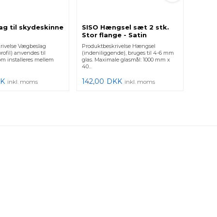
g til skydeskinne
SISO Hængsel sæt 2 stk.
Stor flange - Satin
rivelse Vægbeslag
Produktbeskrivelse Hængsel
rofil) anvendes til
(indeniliggende), bruges til 4-6 mm
om installeres mellem
glas. Maximale glasmål: 1000 mm x
40...
K
142,00
DKK
inkl. moms
inkl. moms