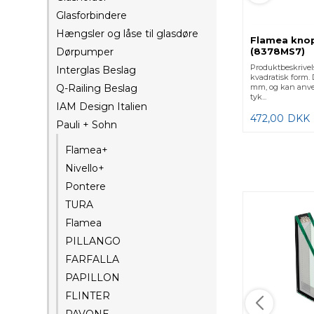
Glasforbindere
Hængsler og låse til glasdøre
Flamea kno
Dørpumper
(8378MS7)
Produktbeskrivels
Interglas Beslag
kvadratisk form.
Q-Railing Beslag
mm, og kan anve
tyk...
IAM Design Italien
472,00
DKK
Pauli + Sohn
Flamea+
Nivello+
Pontere
TURA
Flamea
PILLANGO
FARFALLA
PAPILLON
FLINTER