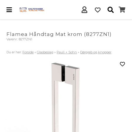
Flamea Håndtag Mat krom (8277ZN1)
Varenr.:
8277ZN1
Du er her:
Forside
»
Glasbeslag
»
Pauli + Sohn
»
Dørgreb og knopper