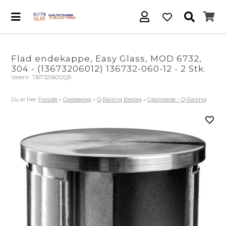
Flad endekappe, Easy Glass, MOD 6732,
304 - (13673206012) 136732-060-12 - 2 Stk.
Varenr.:
13673206012QR
Du er her:
Forside
»
Glasbeslag
»
Q-Railing Beslag
»
Glaslisterør - Q-Railing