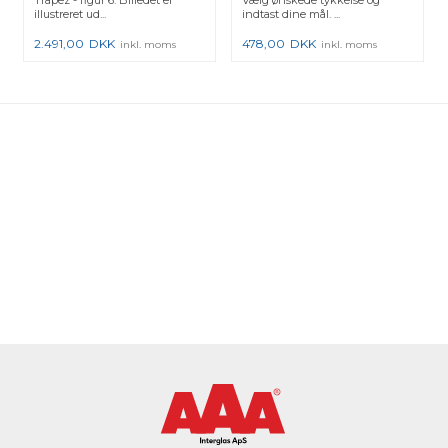
Trapez - figur 6. Billedet er
Vælg ønskede tykkelse og
illustreret ud...
indtast dine mål. ...
2.491,00
DKK
478,00
DKK
inkl. moms
inkl. moms