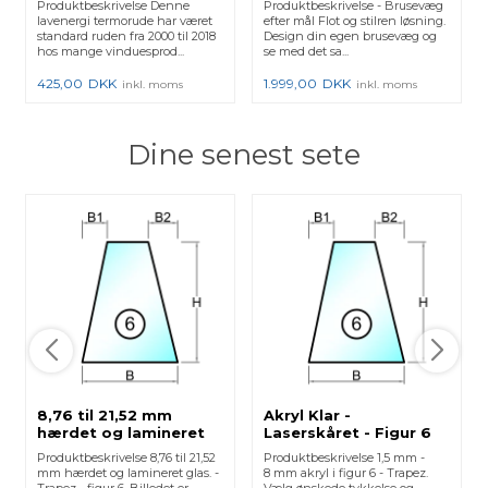
Produktbeskrivelse Denne
Produktbeskrivelse - Brusevæg
lavenergi termorude har været
efter mål Flot og stilren løsning.
standard ruden fra 2000 til 2018
Design din egen brusevæg og
hos mange vinduesprod...
se med det sa...
425,00
DKK
1.999,00
DKK
inkl. moms
inkl. moms
Dine senest sete
8,76 til 21,52 mm
Akryl Klar -
hærdet og lamineret
Laserskåret - Figur 6
glas med poleret kant
Produktbeskrivelse 8,76 til 21,52
Produktbeskrivelse 1,5 mm -
- Figur 6
mm hærdet og lamineret glas. -
8 mm akryl i figur 6 - Trapez.