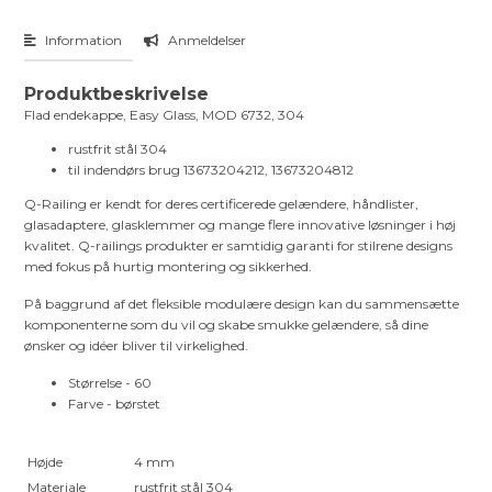
Information
Anmeldelser
Produktbeskrivelse
Flad endekappe, Easy Glass, MOD 6732, 304
rustfrit stål 304
til indendørs brug 13673204212, 13673204812
Q-Railing er kendt for deres certificerede gelændere, håndlister,
glasadaptere, glasklemmer og mange flere innovative løsninger i høj
kvalitet. Q-railings produkter er samtidig garanti for stilrene designs
med fokus på hurtig montering og sikkerhed.
På baggrund af det fleksible modulære design kan du sammensætte
komponenterne som du vil og skabe smukke gelændere, så dine
ønsker og idéer bliver til virkelighed.
Størrelse - 60
Farve - børstet
Højde
4 mm
Materiale
rustfrit stål 304