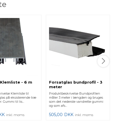
te
Udlig
m
Produktb
brug som
typisk 
249,0
Klemliste - 6 m
Forsatglas bundprofil - 3
meter
ivelse Klemliste til
Produktbeskrivelse Bundprofilen
las på eksisterende træ
måler 3 meter i længden og bruges
r. Gummi til lis...
som det nederste vandrette gummi
og som afs...
KK
505,00
DKK
inkl. moms
inkl. moms