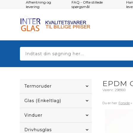
Afhentning og
FAQ - Ofte stillede
Han
levering
spørgsmål
lev
EPDM 
Termoruder
Varenr.:
298900
Glas (Enkeltlag)
Du er her:
Forside
Vinduer
Drivhusglas