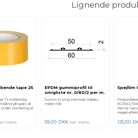
Lignende produ
æbende tape 25
EPDM gummiprofil til
Spejllim
smigliste nr. 0/60/2 per m.
e Til midlertidig
Gummi til smig klemliste. Købes i
Produktbeskr
mibånd på spær, så
meter mål.
EG310ULTRA l
ig under montering af
Denne nye sp
meget effekti
59,00
DKK
125,00
D
nkl. moms
inkl. moms