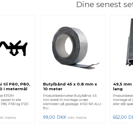
Dine senest se
til P60, P80,
Butylbånd 45 x 0.8 mm x
49,5 mm 
0 i metermål
10 meter
lang
lse EPDM
Produktbeskrivelse Butylbånd, 45
Produktbeskr
asser til alle
mm bredt til montage under
montage af g
 P80, P100 og P120.
klemlisten på glastage. KISO 501 ALU-
eller stål spæ
BU...
99,00
DKK
652,00
D
nkl. moms
inkl. moms