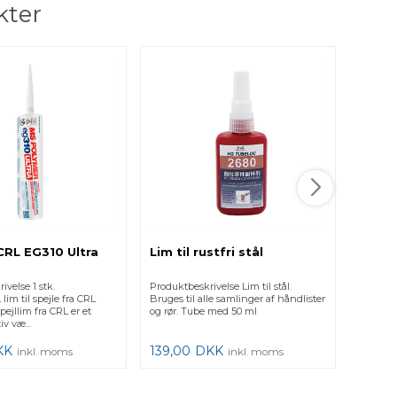
kter
 CRL EG310 Ultra
Lim til rustfri stål
UV Lim
ivelse 1 stk.
Produktbeskrivelse Lim til stål.
Produkt
im til spejle fra CRL
Bruges til alle samlinger af håndlister
er en o
ejllim fra CRL er et
og rør. Tube med 50 ml
UV lys 
v væ...
g i det...
KK
139,00
DKK
349,0
inkl. moms
inkl. moms