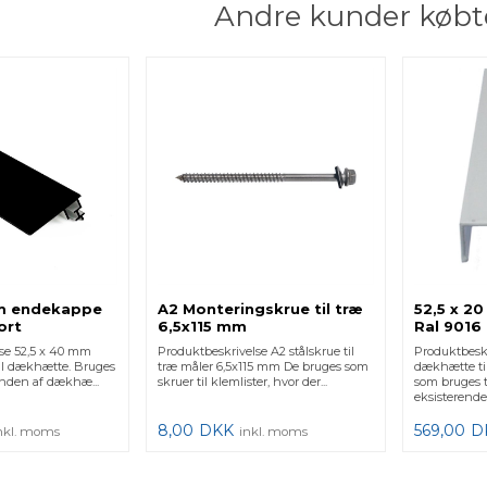
Andre kunder købt
mm endekappe
A2 Monteringskrue til træ
52,5 x 2
ort
6,5x115 mm
Ral 9016 
se 52,5 x 40 mm
Produktbeskrivelse A2 stålskrue til
Produktbesk
il dækhætte. Bruges
træ måler 6,5x115 mm De bruges som
dækhætte ti
 enden af dækhæ...
skruer til klemlister, hvor der...
som bruges t
eksisterende .
8,00
DKK
569,00
D
nkl. moms
inkl. moms