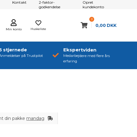
Kontakt
2-faktor-
Opret
godkendelse
kundekonto
0
0,00
DKK
Huskeliste
Min konto
5 stjernede
Ekspertviden
Anmeldelser på Trustpilot
Medarbejdere med flere års
erfaring
nt din pakke
mandag