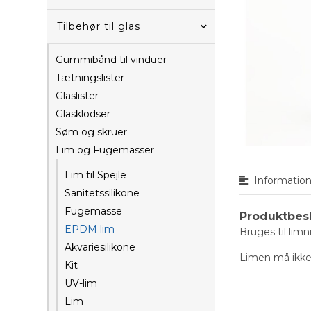
Tilbehør til glas
Gummibånd til vinduer
Tætningslister
Glaslister
Glasklodser
Søm og skruer
Lim og Fugemasser
Lim til Spejle
Informatio
Sanitetssilikone
Fugemasse
Produktbes
EPDM lim
Bruges til li
Akvariesilikone
Limen må ikke
Kit
UV-lim
Lim