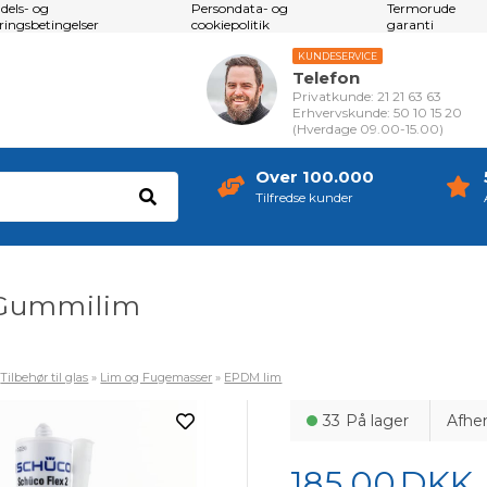
dels- og
Persondata- og
Termorude
eringsbetingelser
cookiepolitik
garanti
KUNDESERVICE
Telefon
Privatkunde: 21 21 63 63
Erhvervskunde: 50 10 15 20
(Hverdage 09.00-15.00)
Over 100.000
Tilfredse kunder
Gummilim
»
Tilbehør til glas
»
Lim og Fugemasser
»
EPDM lim
33
På lager
Afhe
185,00
DKK