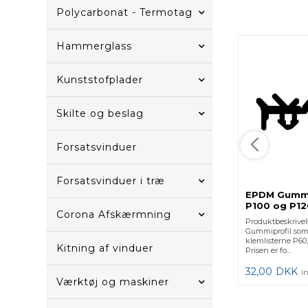
Polycarbonat - Termotag
Hammerglass
Kunststofplader
Skilte og beslag
Forsatsvinduer
Forsatsvinduer i træ
EPDM Gummi 
P100 og P12
Corona Afskærmning
Produktbeskrive
Gummiprofil som p
klemlisterne P60,
Kitning af vinduer
Prisen er fo...
32,00
DKK
i
Værktøj og maskiner