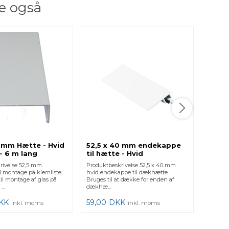
e også
0 mm Hætte - Hvid
52,5 x 40 mm endekappe
Tagre
- 6 m lang
til hætte - Hvid
Sort 
rivelse 52,5 mm
Produktbeskrivelse 52,5 x 40 mm
Produkt
l montage på klemliste,
hvid endekappe til dækhætte.
Tagrend
il montage af glas på
Bruges til at dække for enden af
mm forl
..
dækhæ...
udendør
KK
59,00
DKK
545,0
inkl. moms
inkl. moms