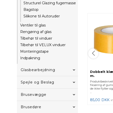
Structurel Glazing fugemasse
Bagstop
Silikone til Autoruder
Ventiler til glas
Rengøring af glas
Tilbehør til vinduer
Tilbehør til VELUX vinduer
Monteringstape
Indpakning
Glasbearbejdning
Dobbelt kl
m.
Produktbeskrivels
Spejle og Beslag
fiksering af gum
de ikke flytter s
...
Brusevægge
85,00
DKK
i
Brusedøre