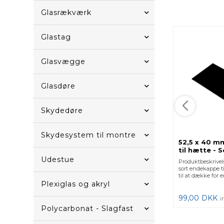
Glasrækværk
Glastag
Glasvægge
Glasdøre
Skydedøre
Skydesystem til montre
52,5 x 40 
til hætte - S
Udestue
Produktbeskrivel
sort endekappe t
til at dække for
Plexiglas og akryl
99,00
DKK
i
Polycarbonat - Slagfast