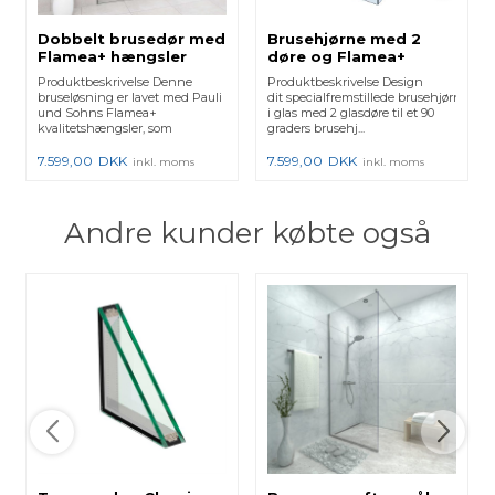
Dobbelt brusedør med
Brusehjørne med 2
Flamea+ hængsler
døre og Flamea+
hængsler
Produktbeskrivelse Denne
Produktbeskrivelse Design
bruseløsning er lavet med Pauli
dit specialfremstillede brusehjørne
und Sohns Flamea+
i glas med 2 glasdøre til et 90
kvalitetshængsler, som
graders brusehj...
fokuserer p...
7.599,00
DKK
7.599,00
DKK
inkl. moms
inkl. moms
Andre kunder købte også