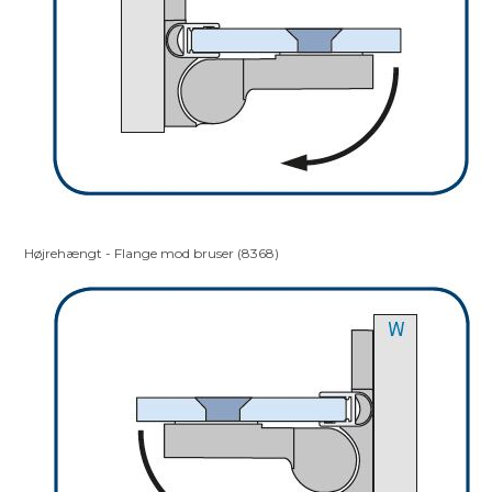
Højrehængt - Flange mod bruser (8368)