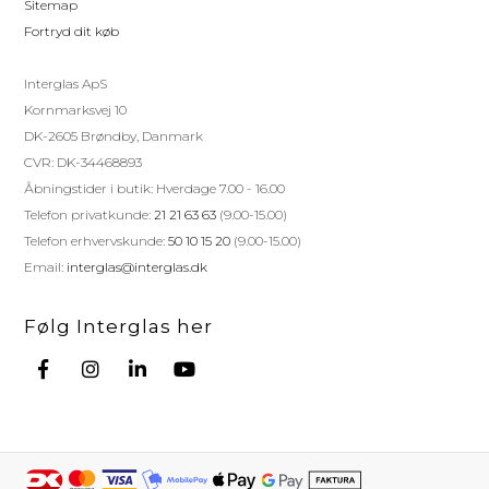
Sitemap
Fortryd dit køb
Interglas ApS
Kornmarksvej 10
DK-2605 Brøndby, Danmark
CVR: DK-34468893
Åbningstider i butik: Hverdage 7.00 - 16.00
Telefon privatkunde:
21 21 63 63
(9.00-15.00)
Telefon erhvervskunde:
50 10 15 20
(9.00-15.00)
Email:
interglas@interglas.dk
Følg Interglas her