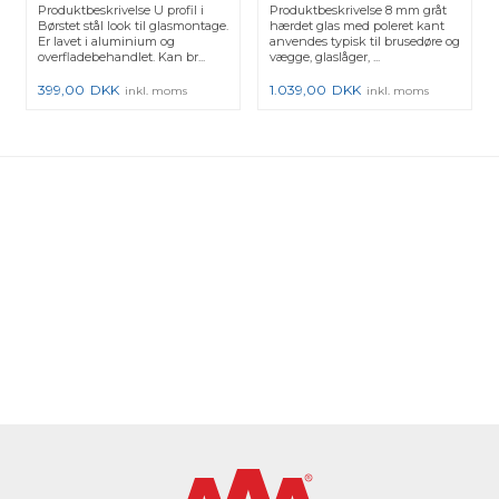
19,05x14,3x19,05x2 mm
Produktbeskrivelse U profil i
Produktbeskrivelse 8 mm gråt
Børstet stål look til glasmontage.
hærdet glas med poleret kant
Er lavet i aluminium og
anvendes typisk til brusedøre og
overfladebehandlet. Kan br...
vægge, glaslåger, ...
399,00
DKK
1.039,00
DKK
inkl. moms
inkl. moms