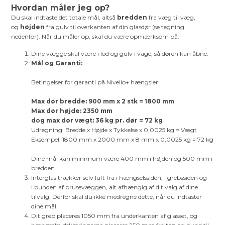
Hvordan måler jeg op?
Du skal indtaste det totale mål, altså
bredden
fra væg til væg,
og
højden
fra gulv til overkanten af din glasdør (se tegning
nedenfor). Når du måler op, skal du være opmærksom på:
Dine vægge skal være i lod og gulv i vage, så døren kan åbne.
Mål og Garanti:
Betingelser for garanti på Nivello+ hængsler:
Max dør bredde: 900 mm x 2 stk = 1800 mm
Max dør højde: 2350 mm
dog max dør vægt: 36 kg pr. dør = 72 kg
Udregning: Bredde x Højde x Tykkelse x 0,0025 kg = Vægt
Eksempel: 1800 mm x 2000 mm x 8 mm x 0,0025 kg = 72 kg
Dine mål kan minimum være 400 mm i højden og 500 mm i
bredden.
Interglas trækker selv luft fra i hængselssiden, i grebssiden og
i bunden af brusevæggen, alt afhængig af dit valg af dine
tilvalg. Derfor skal du ikke medregne dette, når du indtaster
dine mål.
Dit greb placeres 1050 mm fra underkanten af glasset, og