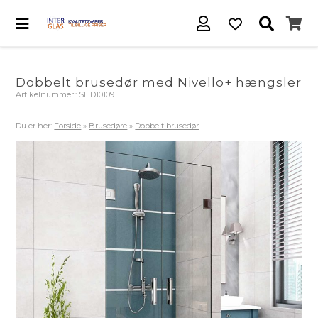
Dobbelt brusedør med Nivello+ hængsler
Artikelnummer.:
SHD10109
Du er her:
Forside
»
Brusedøre
»
Dobbelt brusedør