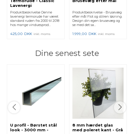
Termorude - Classic
Brusevæg efter mål
Lavenergi
Produktbeskrivelse Denne
Produktbeskrivelse - Brusevæg
lavenergi termorude har været
efter mål Flot og stilren løsning.
standard ruden fra 2000 til 2018
Design din egen brusevæg og
hos mange vinduesprod...
se med det sa...
425,00
DKK
1.999,00
DKK
inkl. moms
inkl. moms
Dine senest sete
U profil - Børstet stål
8 mm hærdet glas
look - 3000 mm -
med poleret kant - Grå