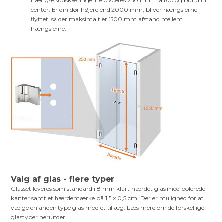
hængselsudskæringerne placeres 250 mm fra top og bund til
center. Er din dør højere end 2000 mm, bliver hængslerne
flyttet, så der maksimalt er 1500 mm afstand mellem
hængslerne.
Valg af glas - flere typer
Glasset leveres som standard i 8 mm klart hærdet glas med polerede
kanter samt et hærdemærke på 1,5 x 0,5 cm. Der er mulighed for at
vælge en anden type glas mod et tillæg. Læs mere om de forskellige
glastyper herunder.