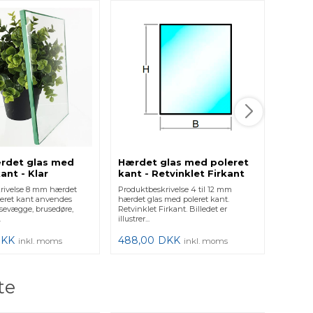
rdet glas med
Hærdet glas med poleret
Akryl
ant - Klar
kant - Retvinklet Firkant
rivelse 8 mm hærdet
Produktbeskrivelse 4 til 12 mm
Produkt
leret kant anvendes
hærdet glas med poleret kant.
ekstrude
rusevægge, brusedøre,
Retvinklet Firkant. Billedet er
Plexigla
.
illustrer...
i flere h
DKK
488,00
DKK
375,0
inkl. moms
inkl. moms
te