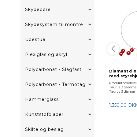
Skydedøre
Skydesystem til montre
Udestue
Plexiglas og akryl
Polycarbonat - Slagfast
Diamantkling
med styrehj
Produktbeskrivel
Polycarbonat - Termotag
Taurus 3 Samme 
Taurus 3 diaman
Hammerglass
1.350,00
DK
Kunststofplader
Skilte og beslag