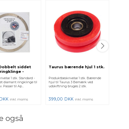
 Dobbelt siddet
Taurus bærende hjul 1 stk.
Gryp
ringklinge -
klinge
- Fliser
ivelse 1 stk. Standard -
Produktbeskrivelse 1 stk. Bærende
Produkt
et diamant ringklinge til
hjul til Taurus 3 Bemærk ved
klinge ti
v. Passer til Ap...
udskiftning bruges 2 stk.
ekstra 
DKK
399,00
DKK
858,7
inkl. moms
inkl. moms
e også