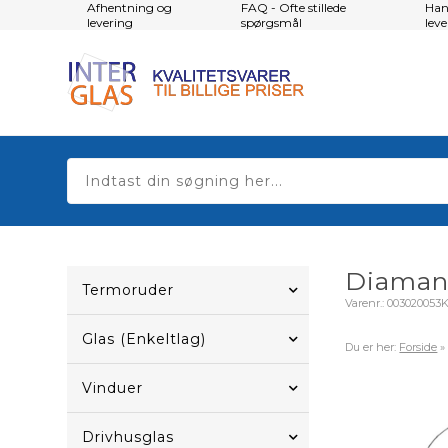
Afhentning og
FAQ - Ofte stillede
Han
levering
spørgsmål
lev
Diamant
Termoruder
Varenr.:
003020053K
Glas (Enkeltlag)
Du er her:
Forside
Vinduer
Drivhusglas