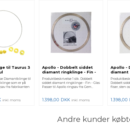
e til Taurus 3
Apollo - Dobbelt siddet
Apollo -
ul
diamant ringklinge - Fin -
diamant 
Glas
Standard 
se Diamantklinge til
Produktbeskrivelse 1 stk. Dobbelt
Produktbeskr
klinge som er på
siddet diamant ringklinge - Fin - Glas
Dobbelt sidd
tsav fra fabrikanten
Passer til Apollo ringsav fra Gem...
fliser, sten os
K
1.398,00
DKK
1.398,00
inkl. moms
inkl. moms
Andre kunder købt