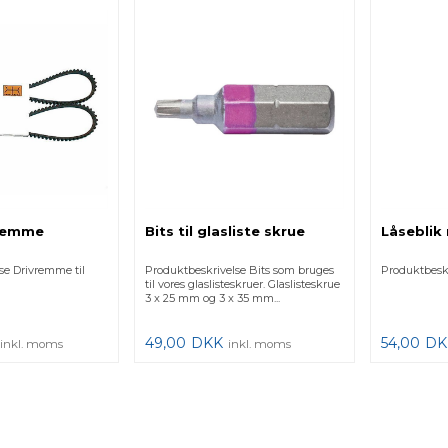
vremme
Bits til glasliste skrue
Låseblik
se Drivremme til
Produktbeskrivelse Bits som bruges
Produktbeskr
til vores glaslisteskruer. Glaslisteskrue
3 x 25 mm og 3 x 35 mm...
49,00
DKK
54,00
DK
inkl. moms
inkl. moms