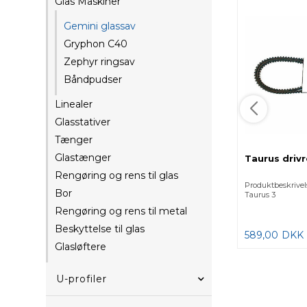
Glas Maskiner
Gemini glassav
Gryphon C40
Zephyr ringsav
Båndpudser
Linealer
Glasstativer
Tænger
Glastænger
Taurus dri
Rengøring og rens til glas
Produktbeskrivel
Bor
Taurus 3
Rengøring og rens til metal
Beskyttelse til glas
589,00
DKK
Glasløftere
U-profiler