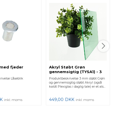
Knage
glasv
Produkt
håndklæ
monteri
toppen af
164,0
 med fjeder
Akryl Støbt Grøn
gennemsigtig (TYSA1) - 3
mm
ivelse Låseblik
Produktbeskrivelse 3 mm støbt Grøn
og gennemsigtig støbt Akryl (også
kaldt Plexiglas i daglig tale) er et als...
K
449,00
DKK
inkl. moms
inkl. moms