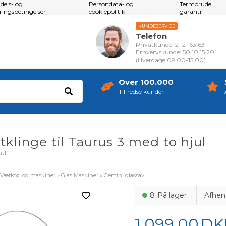
dels- og
Persondata- og
Termorude
eringsbetingelser
cookiepolitik
garanti
KUNDESERVICE
Telefon
Privatkunde: 21 21 63 63
Erhvervskunde: 50 10 15 20
(Hverdage 09.00-15.00)
Over 100.000
Tilfredse kunder
klinge til Taurus 3 med to hjul
it1
»
Værktøj og maskiner
»
Glas Maskiner
»
Gemini glassav
8
På lager
Afhen
1.099,00
DK