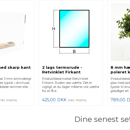
ed skarp kant
2 lags termorude -
8 mm hæ
Retvinklet Firkant
poleret k
lse 3 mm almindeligt
Produktbeskrivelse Retvinklet
Produktbesk
es typisk i drivhuse,
Firkant. Ruden ses udefra. Det er
glas med po
blede rammer elle...
vigtigt, at du tager målene vist udefra
typisk til b
for at få e...
glaslåger ell..
425,00
DKK
789,00
inkl. moms
inkl. moms
Dine senest se