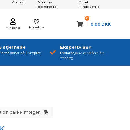
Kontakt
2-faktor-
Opret
godkendelse
kundekonto
0
0,00
DKK
Huskeliste
Min konto
5 stjernede
Ekspertviden
Anmeldelser på Trustpilot
Medarbejdere med flere års
erfaring
t din pakke
imorgen
K