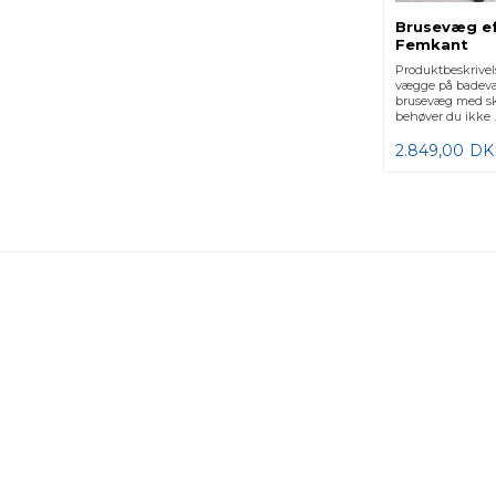
Brusevæg ef
Femkant
Produktbeskrivel
vægge på badev
brusevæg med sk
behøver du ikke ..
2.849,00
DK