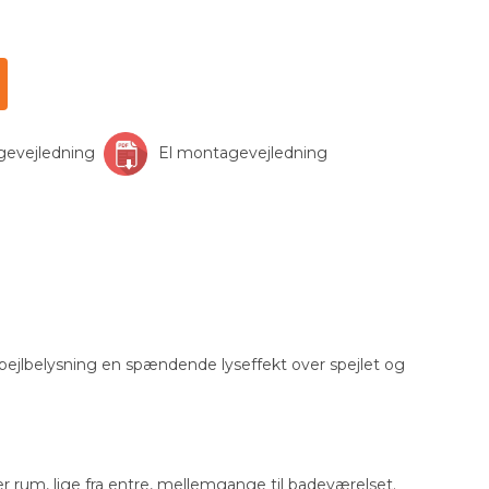
gevejledning
El montagevejledning
spejlbelysning en spændende lyseffekt over spejlet og
r rum, lige fra entre, mellemgange til badeværelset.