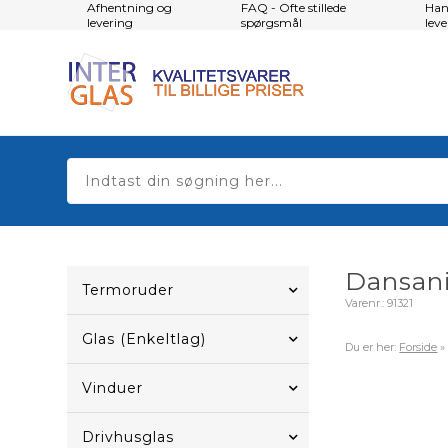
Afhentning og
FAQ - Ofte stillede
Han
levering
spørgsmål
lev
Dansani
Termoruder
Varenr.:
91321
Glas (Enkeltlag)
Du er her:
Forside
Vinduer
Drivhusglas