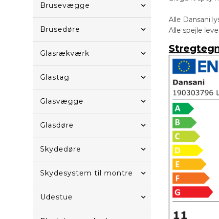
Brusevægge
Alle Dansani l
Brusedøre
Alle spejle lev
Stregteg
Glasrækværk
Glastag
Glasvægge
Glasdøre
Skydedøre
Skydesystem til montre
Udestue