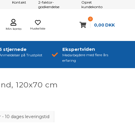
Kontakt
2-faktor-
Opret
godkendelse
kundekonto
0
0,00
DKK
Huskeliste
Min konto
5 stjernede
Ekspertviden
Anmeldelser på Trustpilot
Medarbejdere med flere års
erfaring
und, 120x70 cm
r - 10 dages leveringstid