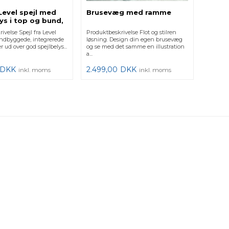
Level spejl med
Brusevæg med ramme
ys i top og bund,
cm
ivelse Spejl fra Level
Produktbeskrivelse Flot og stilren
indbyggede, integrerede
løsning. Design din egen brusevæg
er ud over god spejlbelys...
og se med det samme en illustration
a...
DKK
2.499,00
DKK
inkl. moms
inkl. moms