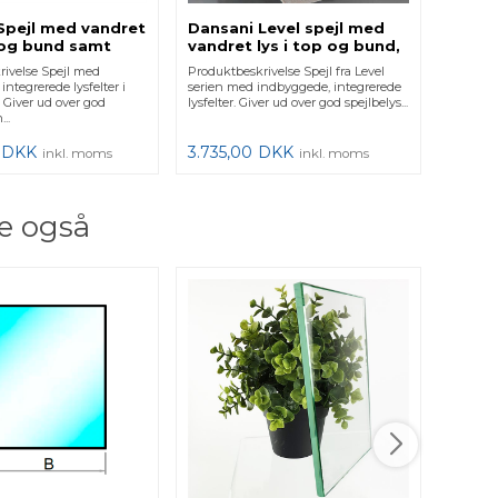
Spejl med vandret
Dansani Level spejl med
Dansa
p og bund samt
vandret lys i top og bund,
vandr
100x70 cm
80x80 cm
80x6
rivelse Spejl med
Produktbeskrivelse Spejl fra Level
Produktb
integrerede lysfelter i
serien med indbyggede, integrerede
serien 
 Giver ud over god
lysfelter. Giver ud over god spejlbelys...
lysfelter
..
DKK
3.735,00
DKK
3.170
inkl. moms
inkl. moms
e også
Hærde
kant 
Produkt
hærdet 
Retvinkl
illustrer..
488,