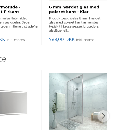
ermorude -
8 mm hærdet glas med
t Firkant
poleret kant - Klar
ivelse Retvinklet
Produktbeskrivelse 8 mm hærdet
en ses udefra. Det er
glas med poleret kant anvendes
u tager målene vist udefra
typisk til brusevægge, brusedøre,
glaslåger ell...
KK
789,00
DKK
inkl. moms
inkl. moms
te
Bruse
Femka
Produkt
vægge 
brusevæ
behøver 
3.749