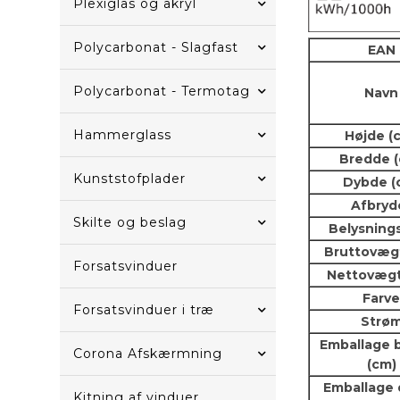
Plexiglas og akryl
Polycarbonat - Slagfast
EAN
Polycarbonat - Termotag
Navn
Hammerglass
Højde (
Bredde 
Kunststofplader
Dybde (
Afbryd
Skilte og beslag
Belysning
Bruttovægt
Forsatsvinduer
Nettovægt 
Farv
Forsatsvinduer i træ
Strø
Emballage 
Corona Afskærmning
(cm)
Emballage
Kitning af vinduer