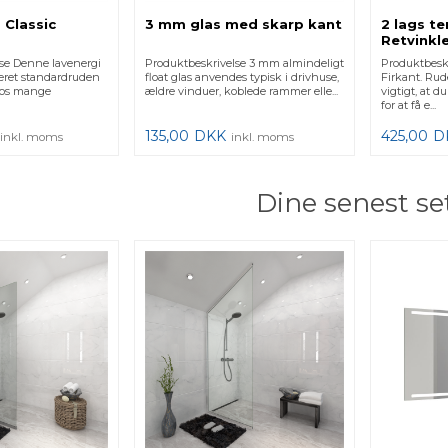
 Classic
3 mm glas med skarp kant
2 lags t
Retvinkle
se Denne lavenergi
Produktbeskrivelse 3 mm almindeligt
Produktbeskr
æret standardruden
float glas anvendes typisk i drivhuse,
Firkant. Rud
 hos mange
ældre vinduer, koblede rammer elle...
vigtigt, at d
for at få e...
135,00
DKK
425,00
D
inkl. moms
inkl. moms
Dine senest se