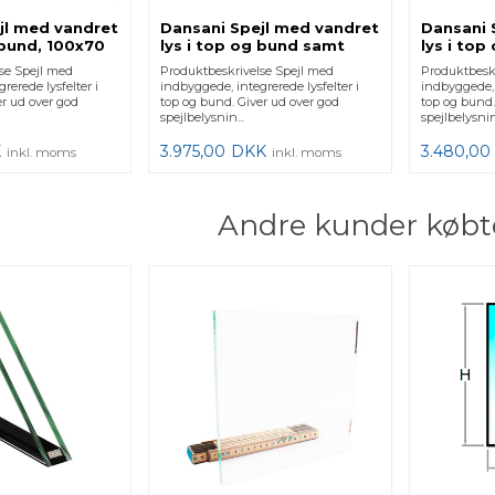
jl med vandret
Dansani Spejl med vandret
Dansani 
 bund, 100x70
lys i top og bund samt
lys i to
sensor, 120x70 cm
sensor, 
se Spejl med
Produktbeskrivelse Spejl med
Produktbesk
rerede lysfelter i
indbyggede, integrerede lysfelter i
indbyggede, 
er ud over god
top og bund. Giver ud over god
top og bund.
spejlbelysnin...
spejlbelysnin.
K
3.975,00
DKK
3.480,00
inkl. moms
inkl. moms
Andre kunder købt