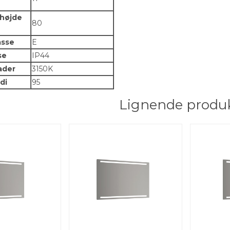
 højde
80
asse
E
se
IP44
ader
3150K
di
95
Lignende produ