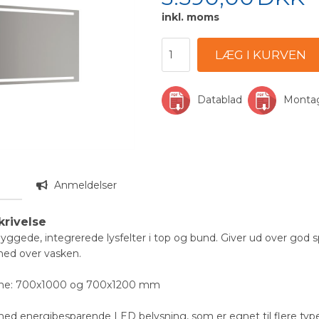
inkl. moms
Datablad
Monta
n
Anmeldelser
krivelse
yggede, integrerede lysfelter i top og bund. Giver ud over god 
 ned over vasken.
serne: 700x1000 og 700x1200 mm
med energibesparende LED belysning, som er egnet til flere type