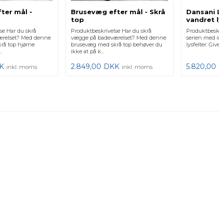
ter mål -
Brusevæg efter mål - Skrå
Dansani 
top
vandret l
80x160 
se Har du skrå
Produktbeskrivelse Har du skrå
Produktbeskr
ærelset? Med denne
vægge på badeværelset? Med denne
serien med 
rå top hjørne
brusevæg med skrå top behøver du
lysfelter. Giv
.
ikke at på k...
K
2.849,00
DKK
5.820,00
inkl. moms
inkl. moms