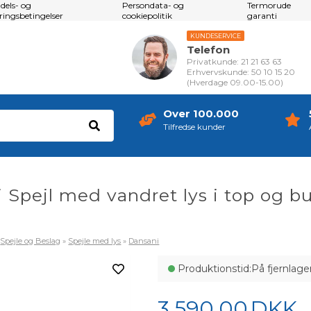
dels- og
Persondata- og
Termorude
eringsbetingelser
cookiepolitik
garanti
KUNDESERVICE
Telefon
Privatkunde: 21 21 63 63
Erhvervskunde: 50 10 15 20
(Hverdage 09.00-15.00)
Over 100.000
Tilfredse kunder
 Spejl med vandret lys i top og b
»
Spejle og Beslag
»
Spejle med lys
»
Dansani
Produktionstid:
På fjernlage
3.590,00
DKK