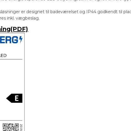
ysløsninger er designet til badeværelset og IP44 godkendt til pla
eres inkl. vægbeslag.
ning(PDF)