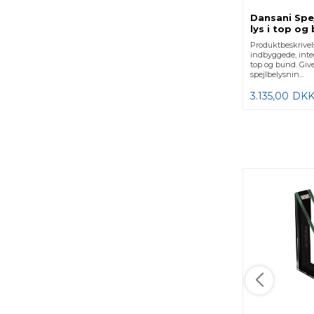
Dansani Spe
lys i top og
cm
Produktbeskrivel
indbyggede, integ
top og bund. Giv
spejlbelysnin...
3.135,00
DK