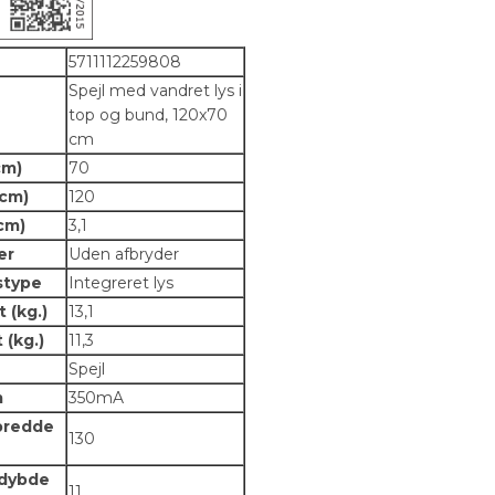
5711112259808
Spejl med vandret lys i
top og bund, 120x70
cm
cm)
70
(cm)
120
cm)
3,1
er
Uden afbryder
stype
Integreret lys
 (kg.)
13,1
(kg.)
11,3
e
Spejl
m
350mA
bredde
130
 dybde
11