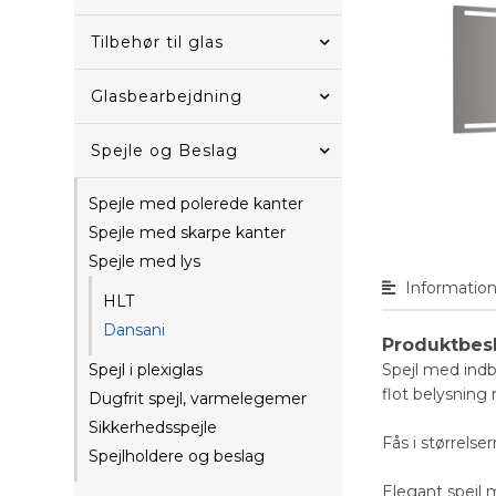
Tilbehør til glas
Glasbearbejdning
Spejle og Beslag
Spejle med polerede kanter
Spejle med skarpe kanter
Spejle med lys
Informatio
HLT
Dansani
Produktbes
Spejl med indb
Spejl i plexiglas
flot belysning
Dugfrit spejl, varmelegemer
Sikkerhedsspejle
Fås i størrel
Spejlholdere og beslag
Elegant spejl 