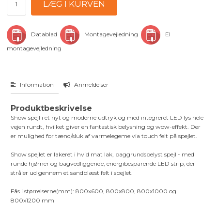
Datablad
Montagevejledning
El
montagevejledning
Information
Anmeldelser
Produktbeskrivelse
Show spejl i et nyt og moderne udtryk og med integreret LED lys hele
vejen rundt, hvilket giver en fantastisk belysning og wow-effekt. Der
er mulighed for tænd/sluk af varmelegeme via touch felt på spejlet.
Show spejlet er lakeret i hvid mat lak, baggrundsbelyst spejl - med
runde hjørner og bagvedliggende, energibesparende LED strip, der
stråler ud gennem et sandblæst felt i spejlet.
Fås i størrelserne(mm): 800x600, 800x800, 800x1000 og
800x1200 mm