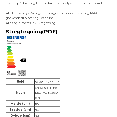
Levetid på driver og LED nedsættes, hvis lyset er tændt konstant.
Alle Dansani lysløsninger er designet til badeværelset og IP44
godkendt til placering i vådrum.
Alle spejle leveres inkl. vægbeslag.
Stregtegning(PDF)
EAN
5713804266026
Show spejl med
Navn
LED lys, 80x60
cm
Højde (cm)
80
Bredde (cm)
60
Dybde (cm)
4,5