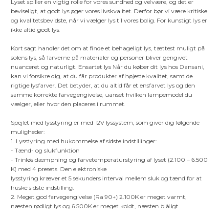
Lyset spiller en vigtig rolle for vores sundhed og velvære, og det er
beviseligt, at godt lys øger vores livskvalitet. Derfor bør vi være kritiske
og kvalitetsbevidste, når vi vælger lys til vores bolig. For kunstigt lys er
ikke altid godt lys.
Kort sagt handler det om at finde et behageligt lys, tættest muligt på
solens lys, så farverne på materialer og personer bliver gengivet
nuanceret og naturligt. Ensartet lys Når du køber dit lys hos Dansani,
kan vi forsikre dig, at du får produkter af højeste kvalitet, samt de
rigtige lysfarver. Det betyder, at du altid får et ensfarvet lys og den
samme korrekte farvegengivelse, uanset hvilken lampemodel du
vælger, eller hvor den placeres i rummet.
Spejlet med lysstyring er med 12V lyssystem, som giver dig følgende
muligheder:
1. Lysstyring med hukommelse af sidste indstillinger:
- Tænd- og slukfunktion
- Trinløs dæmpning og farvetemperaturstyring af lyset (2.100 – 6.500
K) med 4 presets. Den elektroniske
lysstyring kræver et 5 sekunders interval mellem sluk og tænd for at
huske sidste indstilling.
2. Meget god farvegengivelse (Ra 90+) 2.100K er meget varmt,
næsten rødligt lys og 6.500K er meget koldt, næsten blåligt.