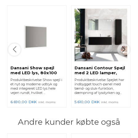
Dansani Show spejl
Dansani Contour Spejl
med LED lys, 80x100
med 2 LED lamper,
cm - Hvid mat
60x120 cm
Produktbeskrivelse Show spejl i
Produktbeskrivelse Spejlet har
et nyt og moderne udtryk og
indbygget touch-panel med
med integreret LED lys hele
tænd- og sluk-funktion,
vejen rundt, hvilket ...
dæmpning af lysstyrken og...
6.690,00
DKK
5.610,00
DKK
inkl. moms
inkl. moms
Andre kunder købte også