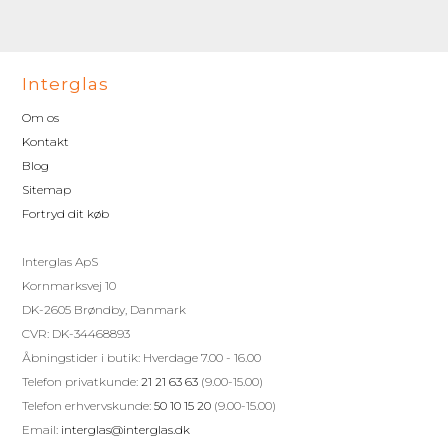
Interglas
Om os
Kontakt
Blog
Sitemap
Fortryd dit køb
Interglas ApS
Kornmarksvej 10
DK-2605 Brøndby, Danmark
CVR: DK-34468893
Åbningstider i butik: Hverdage 7.00 - 16.00
Telefon privatkunde:
21 21 63 63
(9.00-15.00)
Telefon erhvervskunde:
50 10 15 20
(9.00-15.00)
Email:
interglas@interglas.dk