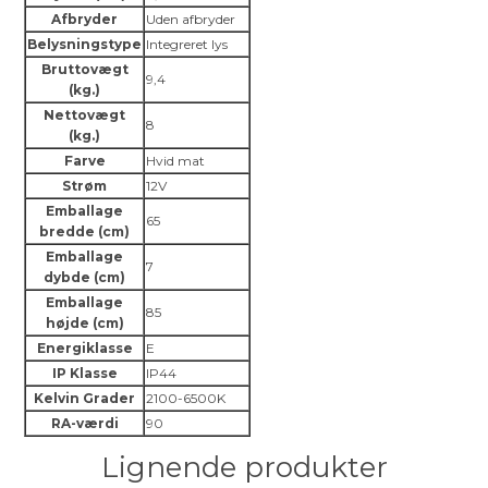
Afbryder
Uden afbryder
Belysningstype
Integreret lys
Bruttovægt
9,4
(kg.)
Nettovægt
8
(kg.)
Farve
Hvid mat
Strøm
12V
Emballage
65
bredde (cm)
Emballage
7
dybde (cm)
Emballage
85
højde (cm)
Energiklasse
E
IP Klasse
IP44
Kelvin Grader
2100-6500K
RA-værdi
90
Lignende produkter