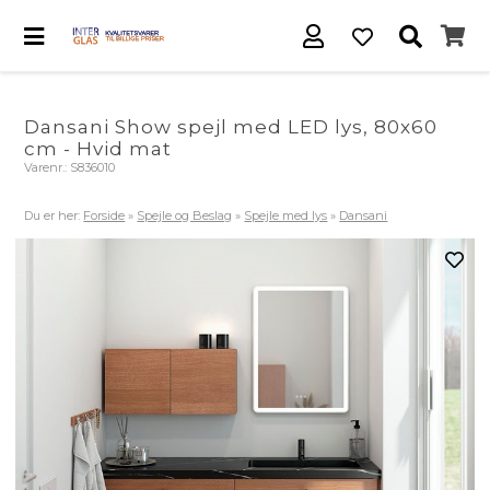
Dansani Show spejl med LED lys, 80x60
cm - Hvid mat
Varenr.:
S836010
Du er her:
Forside
»
Spejle og Beslag
»
Spejle med lys
»
Dansani