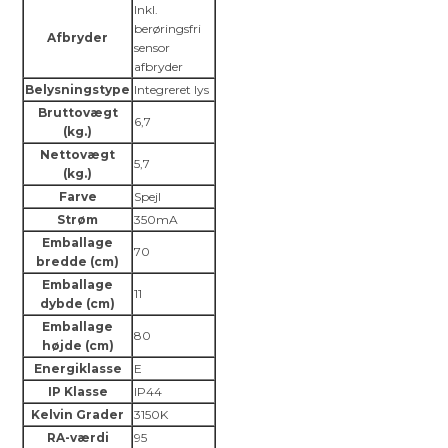
Inkl.
berøringsfri
Afbryder
sensor
afbryder
Belysningstype
Integreret lys
Bruttovægt
6,7
(kg.)
Nettovægt
5,7
(kg.)
Farve
Spejl
Strøm
350mA
Emballage
70
bredde (cm)
Emballage
11
dybde (cm)
Emballage
80
højde (cm)
Energiklasse
E
IP Klasse
IP44
Kelvin Grader
3150K
RA-værdi
95