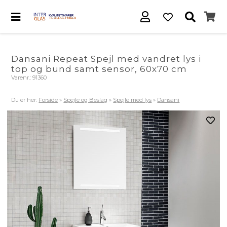
Dansani Repeat Spejl med vandret lys i
top og bund samt sensor, 60x70 cm
Varenr.:
91360
Du er her:
Forside
»
Spejle og Beslag
»
Spejle med lys
»
Dansani