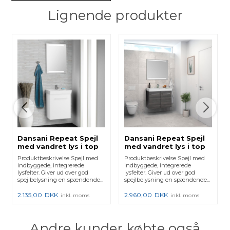
Lignende produkter
Dansani Repeat Spejl
Dansani Repeat Spejl
med vandret lys i top
med vandret lys i top
og bund samt sensor,
og bund samt sensor,
Produktbeskrivelse Spejl med
Produktbeskrivelse Spejl med
50x70 cm
80x70 cm
indbyggede, integrerede
indbyggede, integrerede
lysfelter. Giver ud over god
lysfelter. Giver ud over god
spejlbelysning en spændende...
spejlbelysning en spændende...
2.135,00
DKK
2.960,00
DKK
inkl. moms
inkl. moms
Andre kunder købte også