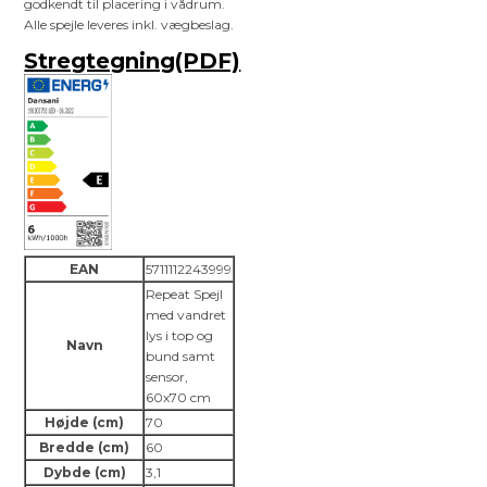
godkendt til placering i vådrum.
Alle spejle leveres inkl. vægbeslag.
Stregtegning(PDF)
EAN
5711112243999
Repeat Spejl
med vandret
lys i top og
Navn
bund samt
sensor,
60x70 cm
Højde (cm)
70
Bredde (cm)
60
Dybde (cm)
3,1