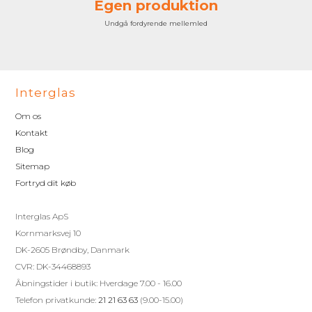
Egen produktion
Undgå fordyrende mellemled
Interglas
Om os
Kontakt
Blog
Sitemap
Fortryd dit køb
Interglas ApS
Kornmarksvej 10
DK-2605 Brøndby, Danmark
CVR: DK-34468893
Åbningstider i butik: Hverdage 7.00 - 16.00
Telefon privatkunde:
21 21 63 63
(9.00-15.00)