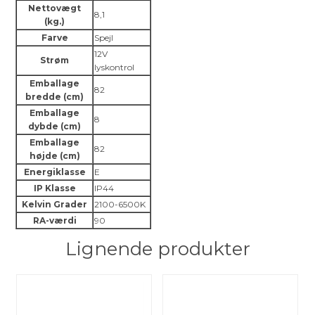
Nettovægt
8,1
(kg.)
Farve
Spejl
12V
Strøm
lyskontrol
Emballage
82
bredde (cm)
Emballage
8
dybde (cm)
Emballage
82
højde (cm)
Energiklasse
E
IP Klasse
IP44
Kelvin Grader
2100-6500K
RA-værdi
90
Lignende produkter