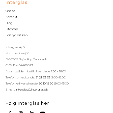
Interglas
Om os
Kontakt
Blog
Sitemap
Fortryd dit køb
Interglas ApS
Kornmarksvej 10
DK-2605 Brøndby, Danmark
CVR: DK-34468893
Åbningstider i butik: Hverdage 7.00 - 16.00
Telefon privatkunde:
21 21 63 63
(9.00-15.00)
Telefon erhvervskunde:
50 10 15 20
(9.00-15.00)
Email:
interglas@interglas.dk
Følg Interglas her