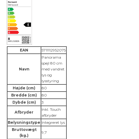
EAN
5711112952075
Panorama
spejl 80 cm
Navn
med vandret
lys og
lysstyring
Højde (cm)
80
Bredde (cm)
80
Dybde (cm)
3
Inkl. Touch
Afbryder
afbryder
Belysningstype
Integreret lys
Bruttovægt
9,7
(kg.)