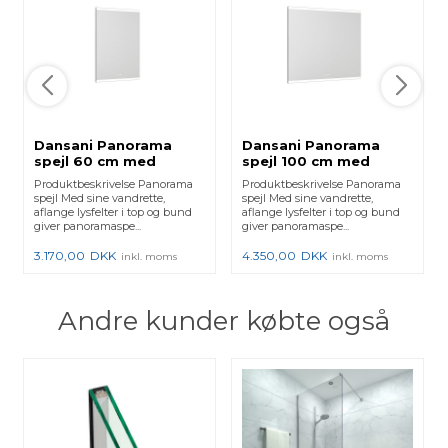
Dansani Panorama
Dansani Panorama
spejl 60 cm med
spejl 100 cm med
vandret lys og
vandret lys og
Produktbeskrivelse Panorama
Produktbeskrivelse Panorama
lysstyring
lysstyring
spejl Med sine vandrette,
spejl Med sine vandrette,
aflange lysfelter i top og bund
aflange lysfelter i top og bund
giver panoramaspe...
giver panoramaspe...
3.170,00
DKK
4.350,00
DKK
inkl. moms
inkl. moms
Andre kunder købte også