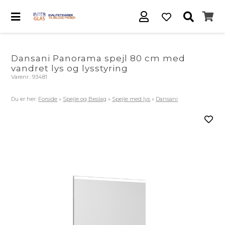
Dansani Panorama spejl 80 cm med
vandret lys og lysstyring
Varenr.:
93481
Du er her:
Forside
»
Spejle og Beslag
»
Spejle med lys
»
Dansani