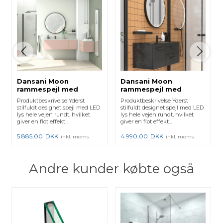
Dansani Moon
Dansani Moon
rammespejl med
rammespejl med
lysstyring, ø90 cm -
lysstyring, ø75 cm -
Produktbeskrivelse Yderst
Produktbeskrivelse Yderst
Sort mat
Sort mat
stilfuldt designet spejl med LED
stilfuldt designet spejl med LED
lys hele vejen rundt, hvilket
lys hele vejen rundt, hvilket
giver en flot effekt...
giver en flot effekt...
5.885,00
DKK
4.990,00
DKK
inkl. moms
inkl. moms
Andre kunder købte også