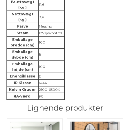
Bruttovægt
11,6
(kg.)
Nettovægt
9,6
(kg.)
Farve
Messing
Strøm
12V lyskontrol
Emballage
100
bredde (cm)
Emballage
8
dybde (cm)
Emballage
100
højde (cm)
Energiklasse
E
IP Klasse
IP44
Kelvin Grader
2100-6500K
RA-værdi
90
Lignende produkter