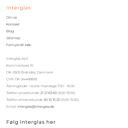
Interglas
Om os
Kontakt
Blog
Sitemap
Fortryd dit køb
Interglas ApS
Kornmarksvej 10
DK-2605 Brøndby, Danmark
CVR: DK-34468893
Åbningstider i butik: Hverdage 7.00 - 16.00
Telefon privatkunde:
21 21 63 63
(9.00-15.00)
Telefon erhvervskunde:
50 10 15 20
(9.00-15.00)
Email:
interglas@interglas.dk
Følg Interglas her