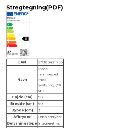
Stregtegning(PDF)
EAN
5713804211750
Moon
rammespejl
Navn
med
lysstyring, ø90
cm
Højde (cm)
90
Bredde (cm)
90
Dybde (cm)
3
Afbryder
Uden afbryder
Belysningstype
Integreret lys