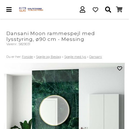
Dansani Moon rammespejl med
lysstyring, ø90 cm - Messing
Varenr.:
S829031
Du er her:
Forside
»
Spejle og Beslag
»
Spejle med lys
»
Dansani