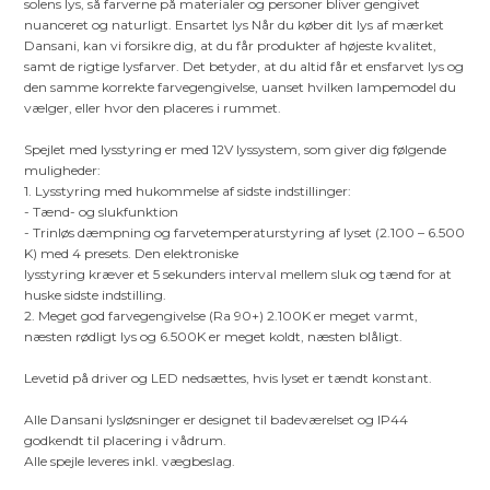
solens lys, så farverne på materialer og personer bliver gengivet
nuanceret og naturligt. Ensartet lys Når du køber dit lys af mærket
Dansani, kan vi forsikre dig, at du får produkter af højeste kvalitet,
samt de rigtige lysfarver. Det betyder, at du altid får et ensfarvet lys og
den samme korrekte farvegengivelse, uanset hvilken lampemodel du
vælger, eller hvor den placeres i rummet.
Spejlet med lysstyring er med 12V lyssystem, som giver dig følgende
muligheder:
1. Lysstyring med hukommelse af sidste indstillinger:
- Tænd- og slukfunktion
- Trinløs dæmpning og farvetemperaturstyring af lyset (2.100 – 6.500
K) med 4 presets. Den elektroniske
lysstyring kræver et 5 sekunders interval mellem sluk og tænd for at
huske sidste indstilling.
2. Meget god farvegengivelse (Ra 90+) 2.100K er meget varmt,
næsten rødligt lys og 6.500K er meget koldt, næsten blåligt.
Levetid på driver og LED nedsættes, hvis lyset er tændt konstant.
Alle Dansani lysløsninger er designet til badeværelset og IP44
godkendt til placering i vådrum.
Alle spejle leveres inkl. vægbeslag.