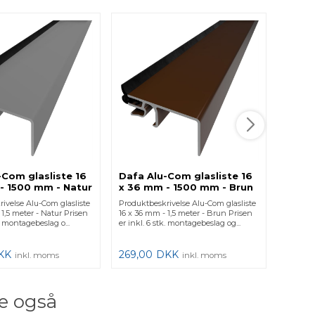
-Com glasliste 16
Dafa Alu-Com glasliste 16
Dafa 
- 1500 mm - Natur
x 36 mm - 1500 mm - Brun
x 36 
RAL 8016
ivelse Alu-Com glasliste
Produktbeskrivelse Alu-Com glasliste
Produkt
 1,5 meter - Natur Prisen
16 x 36 mm - 1,5 meter - Brun Prisen
16 x 36 
k. montagebeslag o...
er inkl. 6 stk. montagebeslag og...
inkl. 12
KK
269,00
DKK
384,0
inkl. moms
inkl. moms
e også