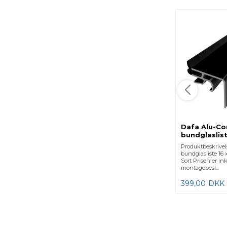
Dafa Alu-C
bundglaslis
- 3000 mm -
Produktbeskrive
bundglasliste 16 
Sort Prisen er inkl
montagebesl...
399,00
DKK