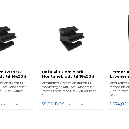
m 120 stk.
Dafa Alu-Com 8 stk.
Termorud
s til 16x23,5
Montageklods til 16x23,5
Lavenerg
16x30 16x36
e Plastklods til
Produktbeskrivelse Plastklods til
Produktbesk
u Com vandnæser,
montering af Alu Com vandnæser,
termorude er
 120 stk. Virker
leveres i pose med 8 stk. Virker både
vindue med e
til l...
hav...
39,00
DKK
1.074,00
inkl. moms
inkl. moms