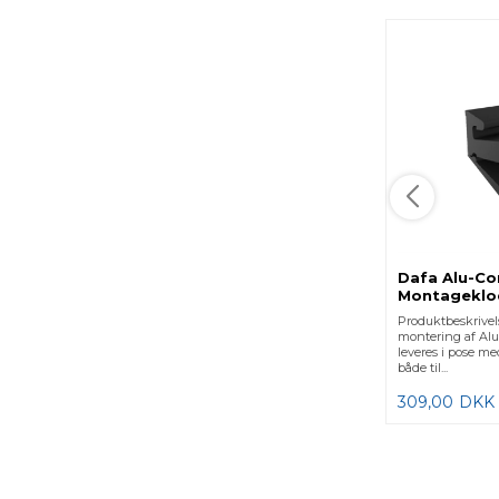
Dafa Alu-Co
Montageklod
16x30 16x36
Produktbeskrivels
montering af Al
leveres i pose med
både til...
309,00
DKK