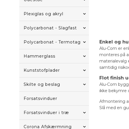
Plexiglas og akryl
Polycarbonat - Slagfast
Enkel og hu
Polycarbonat - Termotag
Alu-Com er enk
monteres på all
Hammerglass
materialevalg 
samtidig risik
Kunststofplader
Flot finish
Alu-Com bygger
Skilte og beslag
ikke bekymre d
Forsatsvinduer
Afmontering a
Slå med en gu
Forsatsvinduer i træ
Corona Afskærmning