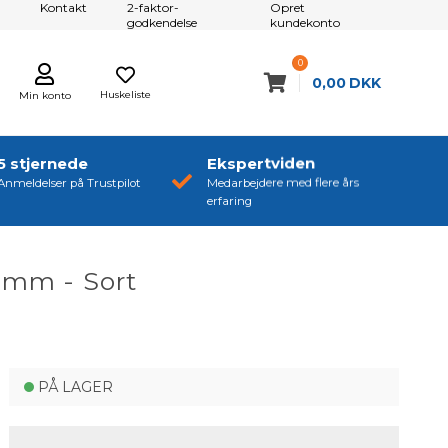
Kontakt
2-faktor-
Opret
godkendelse
kundekonto
0
0,00
DKK
Huskeliste
Min konto
5 stjernede
Ekspertviden
Anmeldelser på Trustpilot
Medarbejdere med flere års
erfaring
 mm - Sort
PÅ LAGER