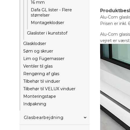
16 mm
Dafa GL lister - Flere
Produktbes
størrelser
Alu-Com glasli
Montageklodser
Prisen er inkl.
Glaslister i kunststof
Alu-Com glasis
vejret er værs
Glasklodser
Søm og skruer
Lim og Fugemasser
Ventiler til glas
Rengøring af glas
Tilbehør til vinduer
Tilbehør til VELUX vinduer
Monteringstape
Indpakning
Glasbearbejdning