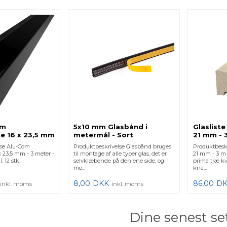
om
5x10 mm Glasbånd i
Glasliste
te 16 x 23,5 mm
metermål - Sort
21 mm -
 Sort
lse Alu-Com
Produktbeskrivelse Glasbånd bruges
Produktbeskri
x 23,5 mm - 3 meter -
til montage af alle typer glas, det er
21 mm - 3 m l
. 12 stk.
selvklæbende på den ene side, og
prima træ k
mo...
kna...
8,00
DKK
86,00
D
inkl. moms
inkl. moms
Dine senest se