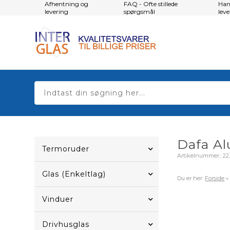
Afhentning og
FAQ - Ofte stillede
Han
levering
spørgsmål
lev
Dafa Al
Termoruder
Artikelnummer.:
22
Glas (Enkeltlag)
Du er her:
Forside
Vinduer
Drivhusglas