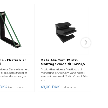
Termo
Ekstr
Produkt
termoru
mindstem
udseende
709,0
e - Ekstra klar
Dafa Alu-Com 12 stk.
i
Montageklods til 16x23,5
16x30 16x36
rivelse Denne lavenergi
Produktbeskrivelse Plastklods til
 til dig, som ønsker et
montering af Alu Com vandnæser,
kstra klar rude og vil
leveres i pose med 12 stk. Virker både
til ...
DKK
49,00
DKK
inkl. moms
inkl. moms