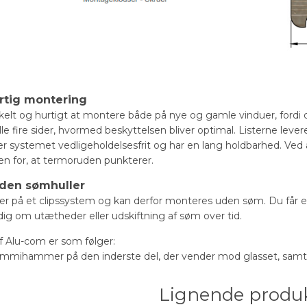
rtig montering
elt og hurtigt at montere både på nye og gamle vinduer, fordi 
e fire sider, hvormed beskyttelsen bliver optimal. Listerne levere
er systemet vedligeholdelsesfrit og har en lang holdbarhed. Ved 
oen for, at termoruden punkterer.
 uden sømhuller
 på et clipssystem og kan derfor monteres uden søm. Du får et 
ig om utætheder eller udskiftning af søm over tid.
f Alu-com er som følger:
mmihammer på den inderste del, der vender mod glasset, samtid
Lignende produ