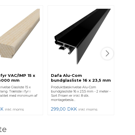
Dafa
bundg
- 150
Produkt
bundglas
- Sort Pr
montage
249,0
 fyr VAC/IMP 15 x
Dafa Alu-Com
 3000 mm
bundglasliste 16 x 23,5 mm
- 2000 mm - Sort
velse Glasliste 15 x
Produktbeskrivelse Alu-Com
ang. Træliste i fyr i
bundglasliste 16 x 23,5 mm - 2 meter -
valitet med minimum af
Sort Prisen er inkl. 8 stk.
montagebesla...
KK
299,00
DKK
inkl. moms
inkl. moms
te