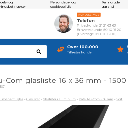
dels- og
Persondata- og
Termorude
eringsbetingelser
cookiepolitik
garanti
KUNDESERVICE
Telefon
Privatkunde: 21 21 63 63
Erhvervskunde: 50 10 15 20
(Hverdage 09.00-15.00)
Over 100.000
Tilfredse kunder
u-Com glasliste 16 x 36 mm - 1500
307
»
Tilbehør til glas
»
Glaslister
»
Glaslister i aluminium
»
Dafa Alu-Com - 36 mm
»
Sort