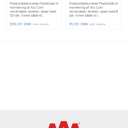
16x23,5 16x30 16x36
16x23,5 16x30 16x36
Produktbeskrivelse Plastklods til
Produktbeskrivelse Plastklods til
montering af Alu Com
montering af Alu Com
vandnæser, leveres i pose med
vandnæser, leveres i pose med 8
120 stk. Virker både til...
stk. Virker både til l...
309,00
DKK
39,00
DKK
inkl. moms
inkl. moms