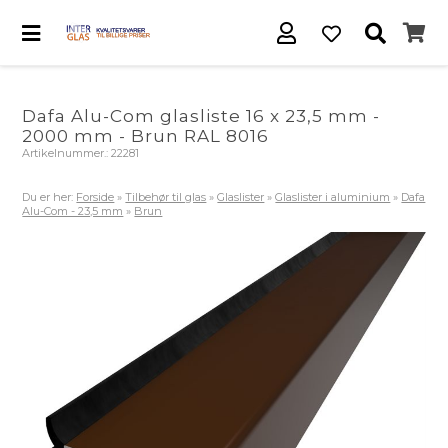
Dafa Alu-Com glasliste 16 x 23,5 mm -
2000 mm - Brun RAL 8016
Artikelnummer.:
22281
Du er her:
Forside
»
Tilbehør til glas
»
Glaslister
»
Glaslister i aluminium
»
Dafa
Alu-Com - 23,5 mm
»
Brun