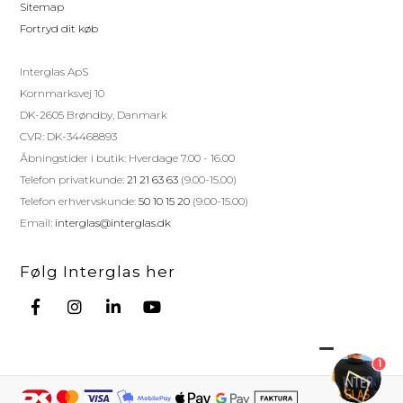
Sitemap
Fortryd dit køb
Interglas ApS
Kornmarksvej 10
DK-2605 Brøndby, Danmark
CVR: DK-34468893
Åbningstider i butik: Hverdage 7.00 - 16.00
Telefon privatkunde:
21 21 63 63
(9.00-15.00)
Telefon erhvervskunde:
50 10 15 20
(9.00-15.00)
Email:
interglas@interglas.dk
Følg Interglas her
1