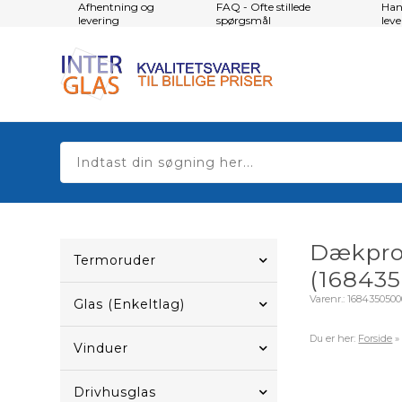
Afhentning og
FAQ - Ofte stillede
Han
levering
spørgsmål
lev
Dækprof
Termoruder
(168435
Varenr.:
168435050
Glas (Enkeltlag)
Du er her:
Forside
Vinduer
Drivhusglas