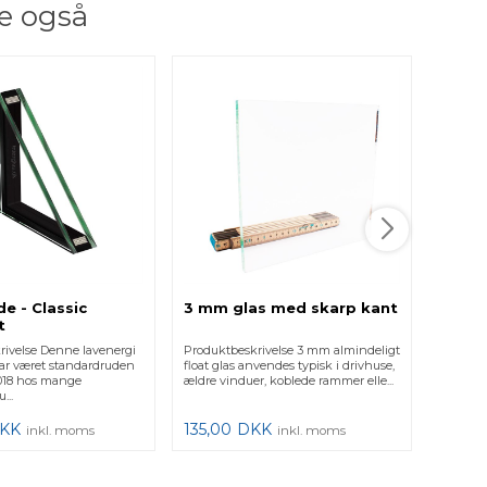
e også
e - Classic
3 mm glas med skarp kant
2 lag
t
Retvi
rivelse Denne lavenergi
Produktbeskrivelse 3 mm almindeligt
Produkt
ar været standardruden
float glas anvendes typisk i drivhuse,
Firkant.
 2018 hos mange
ældre vinduer, koblede rammer elle...
vigtigt,
...
for at få 
KK
135,00
DKK
425,0
inkl. moms
inkl. moms