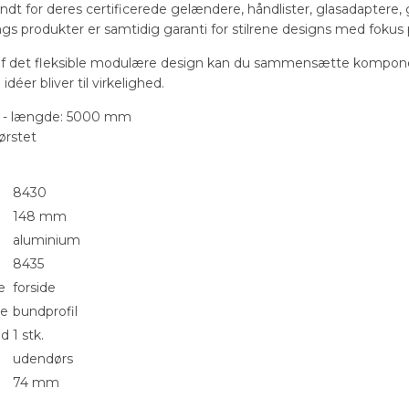
endt for deres certificerede gelændere, håndlister, glasadaptere
ilings produkter er samtidig garanti for stilrene designs med foku
f det fleksible modulære design kan du sammensætte kompone
idéer bliver til virkelighed.
e - længde: 5000 mm
ørstet
8430
148 mm
aluminium
8435
e
forside
pe
bundprofil
ed
1 stk.
udendørs
74 mm