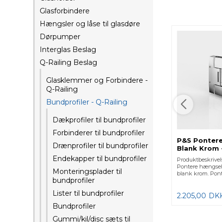
Glasforbindere
Hængsler og låse til glasdøre
Dørpumper
Interglas Beslag
Q-Railing Beslag
Glasklemmer og Forbindere -
Q-Railing
Bundprofiler - Q-Railing
Dækprofiler til bundprofiler
Forbinderer til bundprofiler
P&S Pontere
Drænprofiler til bundprofiler
Blank Krom -
Endekapper til bundprofiler
Produktbeskrivels
Pontere hængsel 
Monteringsplader til
blank krom. Pont
bundprofiler
Lister til bundprofiler
2.205,00
DK
Bundprofiler
Gummi/kil/disc sæts til