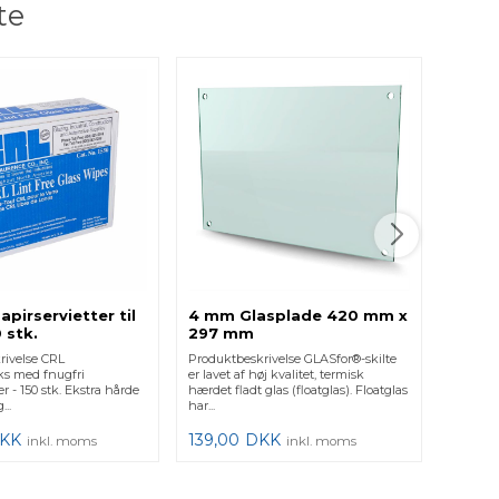
te
Lås -
look
Produktb
børstet 
med vrid
483,0
apirservietter til
4 mm Glasplade 420 mm x
0 stk.
297 mm
rivelse CRL
Produktbeskrivelse GLASfor®-skilte
ks med fnugfri
er lavet af høj kvalitet, termisk
er - 150 stk. Ekstra hårde
hærdet fladt glas (floatglas). Floatglas
...
har...
KK
139,00
DKK
inkl. moms
inkl. moms