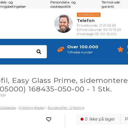
dels- og
Persondata- og
Termorude
eringsbetingelser
cookiepolitik
garanti
KUNDESERVICE
Telefon
Privatkunde: 21 21 63 63
Erhvervskunde: 50 10 15 20
(Hverdage 09.00-15.00)
Over 100.000
Tilfredse kunder
il, Easy Glass Prime, sidemontere
05000) 168435-050-00 - 1 Stk.
00QR
»
Glasbeslag
»
Q-Railing Beslag
»
Bundprofiler - Q-Railing
0
Ikke på lager
P