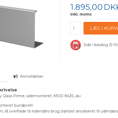
1.895,00
DK
inkl. moms
Side i katalog (5-10
n
Anmeldelser
krivelse
y Glass Prime, sidemonteret, MOD 8435, alu
onteret bundprofil
m, rå overflade til indendørs brug, børstet anodiseret til udend