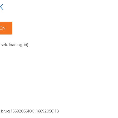
K
 sek. loadingtid)
ørs brug 16692056100, 16692056118