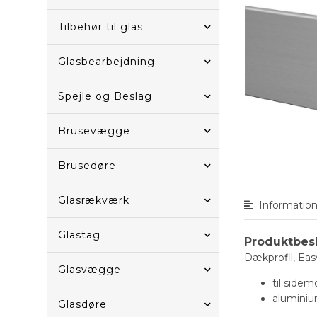
Tilbehør til glas
Glasbearbejdning
Spejle og Beslag
Brusevægge
Brusedøre
Glasrækværk
Informatio
Glastag
Produktbes
Dækprofil, Eas
Glasvægge
til sidem
aluminiu
Glasdøre