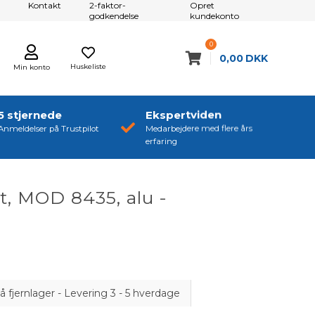
Kontakt
2-faktor-
Opret
godkendelse
kundekonto
0
0,00
DKK
Huskeliste
Min konto
5 stjernede
Ekspertviden
Anmeldelser på Trustpilot
Medarbejdere med flere års
erfaring
t, MOD 8435, alu -
å fjernlager - Levering 3 - 5 hverdage