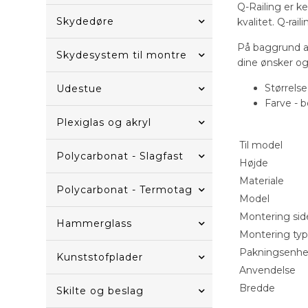
Q-Railing er k
Skydedøre
kvalitet. Q-ra
På baggrund a
Skydesystem til montre
dine ønsker og 
Størrels
Udestue
Farve - b
Plexiglas og akryl
Til model
Polycarbonat - Slagfast
Højde
Materiale
Polycarbonat - Termotag
Model
Montering sid
Hammerglass
Montering ty
Pakningsenh
Kunststofplader
Anvendelse
Bredde
Skilte og beslag