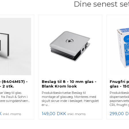
Dine senest se
 (8404MS7) -
Beslag til 8 - 10 mm glas -
Fnugfri p
 2 stk.
Blank Krom look
glas - 15
e Væg til glas
Produktbeskrivelse Beslag til
Produktbesk
fra Pauli & Sohn i
montage af glasvæg. Monteres med
dispenserbo
ere svingdørshæn...
skjult skrue inde i beslaget. Hængslet
papirserviett
er u...
CRL fnugfri g
K
149,00
DKK
299,00
D
inkl. moms
inkl. moms