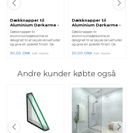
Dækknapper til
Dækknapper til
Aluminium Dørkarme -
Aluminium Dørkarme -
Mat sort
Mat sølv
Dækknapper til
Dækknapper til
aluminiumsdørkarme er
aluminiumsdørkarme er
designet til at skjule skruehuller
designet til at skjule skruehuller
og give en poleret finish. De
og give en poleret finish. De
beskytter mod s...
beskytter mod s...
30,00
DKK
30,00
DKK
inkl. moms
inkl. moms
Andre kunder købte også