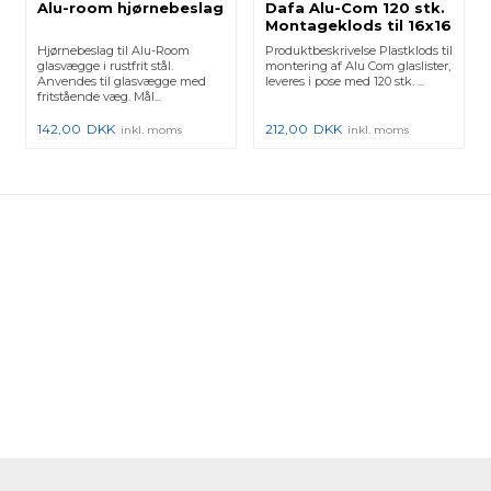
Alu-room hjørnebeslag
Dafa Alu-Com 120 stk.
Montageklods til 16x16
Hjørnebeslag til Alu-Room
Produktbeskrivelse Plastklods til
glasvægge i rustfrit stål.
montering af Alu Com glaslister,
Anvendes til glasvægge med
leveres i pose med 120 stk. ...
fritstående væg. Mål...
142,00
DKK
212,00
DKK
inkl. moms
inkl. moms