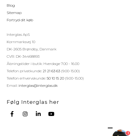
Blog
Sitemap
Fortryd dit køb
Interglas ApS
Kornmarksvej 10
DK-2605 Brøndby, Danmark
CVR: DK-34468893
Åbningstider i butik: Hverdage 7.00 - 16.00
Telefon privatkunde:
21 21 63 63
(9.00-15.00)
Telefon erhvervskunde:
50 10 15 20
(9.00-15.00)
Email:
interglas@interglas.dk
Følg Interglas her
1