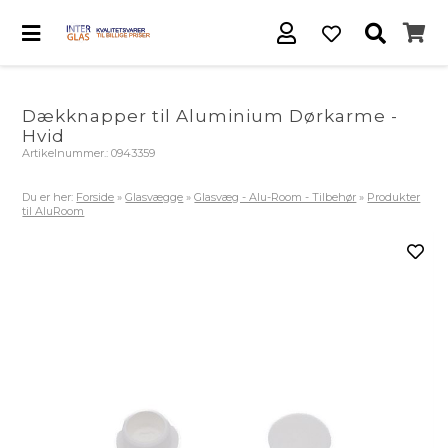
Dækknapper til Aluminium Dørkarme -
Hvid
Artikelnummer.:
0943359
Du er her:
Forside
»
Glasvægge
»
Glasvæg - Alu-Room - Tilbehør
»
Produkter
til AluRoom