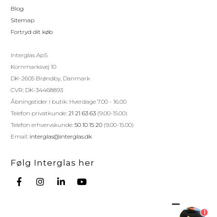
Blog
Sitemap
Fortryd dit køb
Interglas ApS
Kornmarksvej 10
DK-2605 Brøndby, Danmark
CVR: DK-34468893
Åbningstider i butik: Hverdage 7.00 - 16.00
Telefon privatkunde:
21 21 63 63
(9.00-15.00)
Telefon erhvervskunde:
50 10 15 20
(9.00-15.00)
Email:
interglas@interglas.dk
Følg Interglas her
1