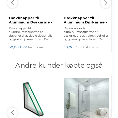
Dækknapper til
Dækknapper til
Aluminium Dørkarme -
Aluminium Dørkarme -
Mat sort
Hvid
Dækknapper til
Dækknapper til
aluminiumsdørkarme er
aluminiumsdørkarme er
designet til at skjule skruehuller
designet til at skjule skruehuller
og give en poleret finish. De
og give en poleret finish. De
beskytter mod s...
beskytter mod s...
30,00
DKK
30,00
DKK
inkl. moms
inkl. moms
Andre kunder købte også