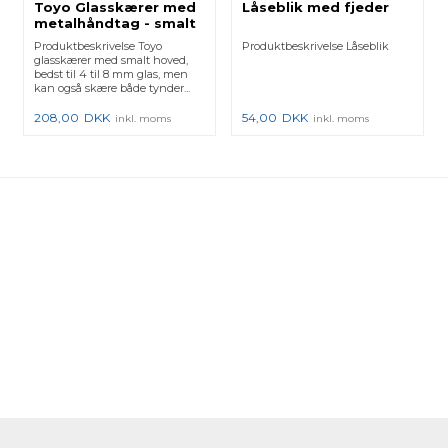
Toyo Glasskærer med
Låseblik med fjeder
metalhåndtag - smalt
hoved
Produktbeskrivelse Toyo
Produktbeskrivelse Låseblik
glasskærer med smalt hoved,
bedst til 4 til 8 mm glas, men
kan også skære både tynder...
208,00
DKK
54,00
DKK
inkl. moms
inkl. moms