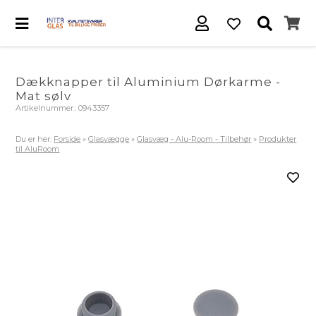
Dækknapper til Aluminium Dørkarme -
Mat sølv
Artikelnummer.:
0943357
Du er her:
Forside
»
Glasvægge
»
Glasvæg - Alu-Room - Tilbehør
»
Produkter
til AluRoom