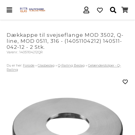
Dækkappe til svejseflange MOD 3502, Q-
line, MOD 0511, 316 - (14051104212) 140511-
042-12 - 2 Stk.
Varenr.:
14051104212QR
Du er her:
Forside
»
Glasbeslag
»
Q-Railing Beslag
»
Gelænderstolper - Q-
Railing