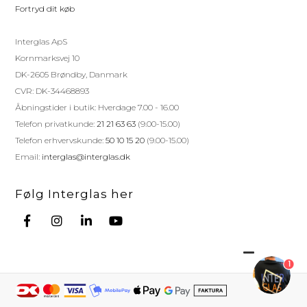
Fortryd dit køb
Interglas ApS
Kornmarksvej 10
DK-2605 Brøndby, Danmark
CVR: DK-34468893
Åbningstider i butik: Hverdage 7.00 - 16.00
Telefon privatkunde:
21 21 63 63
(9.00-15.00)
Telefon erhvervskunde:
50 10 15 20
(9.00-15.00)
Email:
interglas@interglas.dk
Følg Interglas her
1