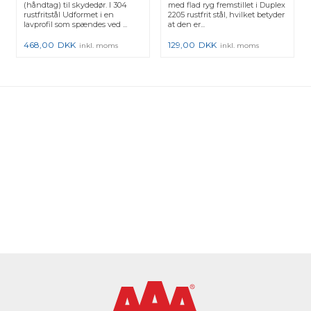
(håndtag) til skydedør. I 304
med flad ryg fremstillet i Duplex
rustfritstål Udformet i en
2205 rustfrit stål, hvilket betyder
lavprofil som spændes ved ...
at den er...
468,00
DKK
129,00
DKK
inkl. moms
inkl. moms