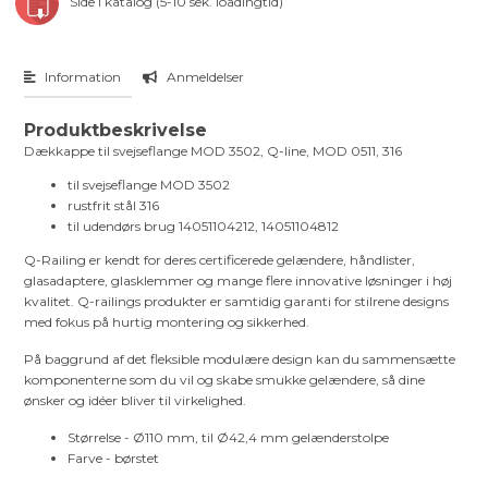
Side i katalog (5-10 sek. loadingtid)
Information
Anmeldelser
Produktbeskrivelse
Dækkappe til svejseflange MOD 3502, Q-line, MOD 0511, 316
til svejseflange MOD 3502
rustfrit stål 316
til udendørs brug 14051104212, 14051104812
Q-Railing er kendt for deres certificerede gelændere, håndlister,
glasadaptere, glasklemmer og mange flere innovative løsninger i høj
kvalitet. Q-railings produkter er samtidig garanti for stilrene designs
med fokus på hurtig montering og sikkerhed.
På baggrund af det fleksible modulære design kan du sammensætte
komponenterne som du vil og skabe smukke gelændere, så dine
ønsker og idéer bliver til virkelighed.
Størrelse - Ø110 mm, til Ø42,4 mm gelænderstolpe
Farve - børstet