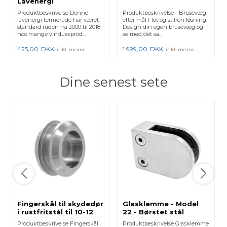
Lavenergi
Produktbeskrivelse Denne
Produktbeskrivelse - Brusevæg
lavenergi termorude har været
efter mål Flot og stilren løsning.
standard ruden fra 2000 til 2018
Design din egen brusevæg og
hos mange vinduesprod...
se med det sa...
425,00
DKK
1.999,00
DKK
inkl. moms
inkl. moms
Dine senest sete
Fingerskål til skydedør
Glasklemme - Model
i rustfritstål til 10-12
22 - Børstet stål
mm glas
Produktbeskrivelse Fingerskål
Produktbeskrivelse Glasklemme