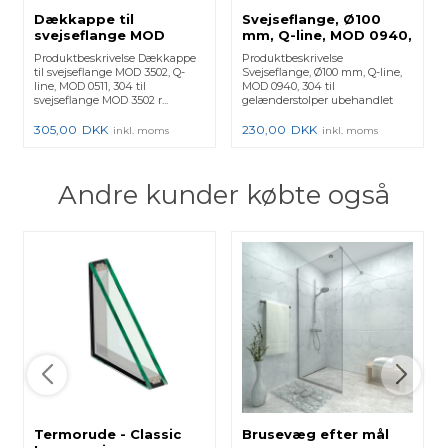
Dækkappe til
Svejseflange, Ø100
svejseflange MOD
mm, Q-line, MOD 0940,
3502, Q-line, MOD 0511,
304 - (130940048)
Produktbeskrivelse Dækkappe
Produktbeskrivelse
304 - (13051104212)
130940-048 - 2 Stk.
til svejseflange MOD 3502, Q-
Svejseflange, Ø100 mm, Q-line,
130511-042-12 - 2 Stk.
line, MOD 0511, 304 til
MOD 0940, 304 til
svejseflange MOD 3502 r...
gelænderstolper ubehandlet
rustfrit s...
305,00
DKK
230,00
DKK
inkl. moms
inkl. moms
Andre kunder købte også
Termorude - Classic
Brusevæg efter mål