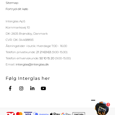
Sitemap
Fortryd dit køb
Interglas ApS
Kornmarksvej 10
DK-2605 Brøndby, Danmark
CVR: DK-34468893
Åbningstider i butik: Hverdage 7.00 - 16.00
Telefon privatkunde:
21 21 63 63
(9.00-15.00)
Telefon erhvervskunde:
50 10 15 20
(9.00-15.00)
Email:
interglas@interglas.dk
Følg Interglas her
1