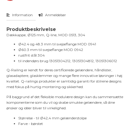
Information
Anmeldelser
Produktbeskrivelse
Dækkappe, Ø125 mm, Q-line, MOD 0513, 304
Ø42.4 og 48.3 mm til svejseflange MOD 0941
Ø60.3 mm til svejseflange MOD 0942
rustfrit stål 304
til indendørs brug 13051304212, 13051304812, 13051306012
Q-Railing er kendt for deres certificerede gelændere, håndlister,
glasadaptere, glasklemmer og mange flere innovative løsninger i høj
kvalitet. Q-railings produkter er samtidig garanti for stilrene designs
med fokus på hurtig montering og sikkerhed.
På baggrund af det fleksible modulære design kan du sammensætte
komponenterne som du vil og skabe smukke gelændere, så dine
ønsker og idéer bliver til virkelighed.
Størrelse - til Ø42,4 mm gelænderstolpe
Farve - børstet