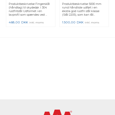
mm glas
Produktbeskrivelse Fingerskål
Produktbeskrivelse 5000 mm
(håndtag) til skydedør. I 304
rund håndliste udført i en
rustfritstål Udformet i en
ekstra god rustfri stål klasse
lavprofil som spændes ved ...
(Stål 2205), som kan tål...
468,00
DKK
1.500,00
DKK
inkl. moms
inkl. moms