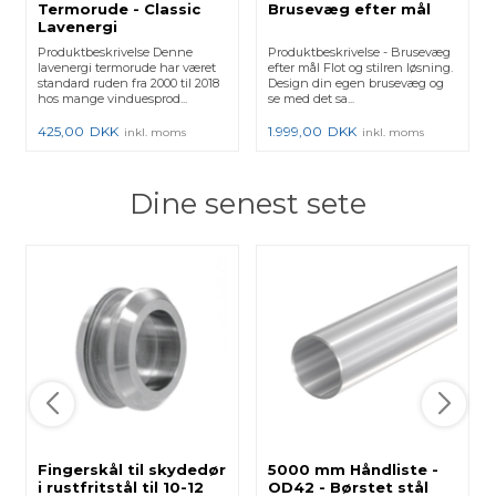
Termorude - Classic
Brusevæg efter mål
Lavenergi
Produktbeskrivelse Denne
Produktbeskrivelse - Brusevæg
lavenergi termorude har været
efter mål Flot og stilren løsning.
standard ruden fra 2000 til 2018
Design din egen brusevæg og
hos mange vinduesprod...
se med det sa...
425,00
DKK
1.999,00
DKK
inkl. moms
inkl. moms
Dine senest sete
Fingerskål til skydedør
5000 mm Håndliste -
i rustfritstål til 10-12
OD42 - Børstet stål