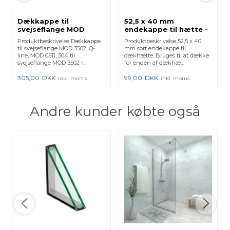
Dækkappe til
52,5 x 40 mm
svejseflange MOD
endekappe til hætte -
3502, Q-line, MOD 0511,
Sort
Produktbeskrivelse Dækkappe
Produktbeskrivelse 52,5 x 40
304 - (13051104212)
til svejseflange MOD 3502, Q-
mm sort endekappe til
130511-042-12 - 2 Stk.
line, MOD 0511, 304 til
dækhætte. Bruges til at dække
svejseflange MOD 3502 r...
for enden af dækhæ...
305,00
DKK
99,00
DKK
inkl. moms
inkl. moms
Andre kunder købte også