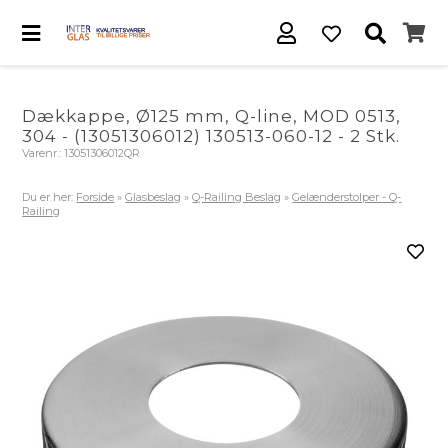
Dækkappe, Ø125 mm, Q-line, MOD 0513,
304 - (13051306012) 130513-060-12 - 2 Stk.
Varenr.:
13051306012QR
Du er her:
Forside
»
Glasbeslag
»
Q-Railing Beslag
»
Gelænderstolper - Q-
Railing