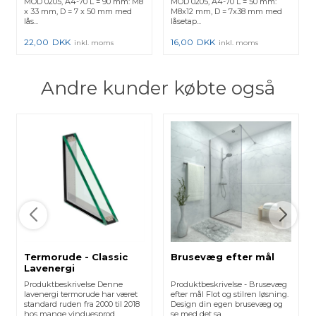
MOD 0205, A4-70 L = 90 mm: M8
MOD 0205, A4-70 L = 50 mm:
x 33 mm, D = 7 x 50 mm med
M8x12 mm, D = 7x38 mm med
lås...
låsetap...
22,00
DKK
16,00
DKK
inkl. moms
inkl. moms
Andre kunder købte også
Termorude - Classic
Brusevæg efter mål
Lavenergi
Produktbeskrivelse Denne
Produktbeskrivelse - Brusevæg
lavenergi termorude har været
efter mål Flot og stilren løsning.
standard ruden fra 2000 til 2018
Design din egen brusevæg og
hos mange vinduesprod...
se med det sa...