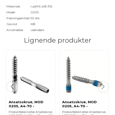
Materiale
rustfrit stål 316
Model
0205
Pakningsenhed
50 stk.
Gevind
M8
Anvendelse
udendørs
Lignende produkter
Ansatsskrue, MOD
Ansatsskrue, MOD
0205, A4-70 -
0205, A4-70 -
(240205090) 240205-
(240205050) 240205-
Produktbeskrivelse Ansatsskrue,
Produktbeskrivelse Ansatsskrue,
090 - 1 Stk.
050 - 1 Stk.