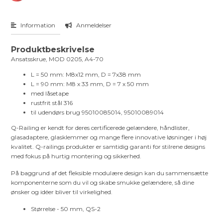
Information
Anmeldelser
Produktbeskrivelse
Ansatsskrue, MOD 0205, A4-70
L = 50 mm: M8x12 mm, D = 7x38 mm
L = 90 mm: M8 x 33 mm, D = 7 x 50 mm
med låsetape
rustfrit stål 316
til udendørs brug 95010085014, 95010089014
Q-Railing er kendt for deres certificerede gelændere, håndlister,
glasadaptere, glasklemmer og mange flere innovative løsninger i høj
kvalitet. Q-railings produkter er samtidig garanti for stilrene designs
med fokus på hurtig montering og sikkerhed.
På baggrund af det fleksible modulære design kan du sammensætte
komponenterne som du vil og skabe smukke gelændere, så dine
ønsker og idéer bliver til virkelighed.
Størrelse - 50 mm, QS-2