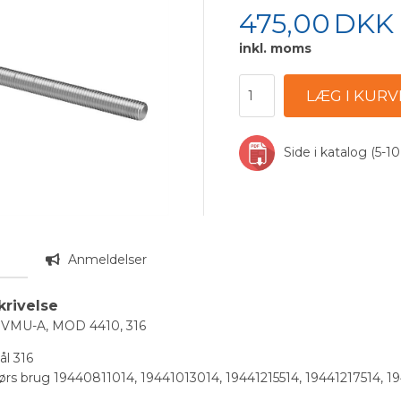
475,00
DKK
inkl. moms
Side i katalog (5-10
n
Anmeldelser
krivelse
 VMU-A, MOD 4410, 316
tål 316
dørs brug 19440811014, 19441013014, 19441215514, 19441217514, 1