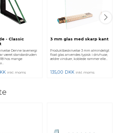
e - Classic
3 mm glas med skarp kant
2 lag
t
Retvi
rivelse Denne lavenergi
Produktbeskrivelse 3 mm almindeligt
Produkt
ar været standardruden
float glas anvendes typisk i drivhuse,
Firkant.
 2018 hos mange
ældre vinduer, koblede rammer elle...
vigtigt,
...
for at få 
KK
135,00
DKK
425,0
inkl. moms
inkl. moms
te
Glasl
50 st
Produkt
med lin