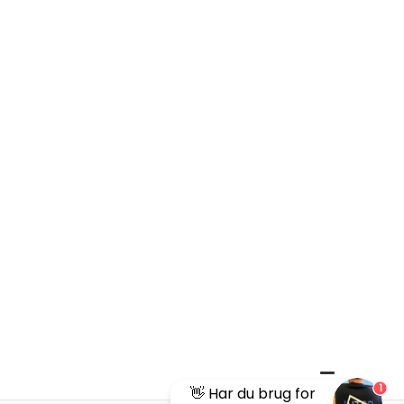
1
👋 Har du brug for