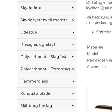
Q-Railing er k
Skydedøre
kvalitet. Q-ra
På baggrund a
Skydesystem til montre
dine ønsker og 
Størrelse
Udestue
Plexiglas og akryl
Materiale
Model
Polycarbonat - Slagfast
Pakningsenh
Anvendelse
Polycarbonat - Termotag
Hammerglass
Kunststofplader
Skilte og beslag