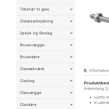
Tilbehør til glas
Glasbearbejdning
Spejle og Beslag
Brusevægge
Brusedøre
Glasrækværk
Informatio
Glastag
Produktbes
Ankerstang, Q
Glasvægge
rustfrit s
til uden
Glasdøre