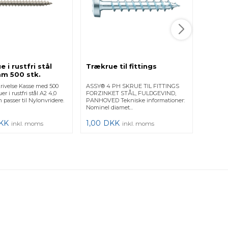
rustfri 
99,00
 i rustfri stål
Trækrue til fittings
m 500 stk.
rivelse Kasse med 500
ASSY® 4 PH SKRUE TIL FITTINGS
er i rustfri stål A2 4,0
FORZINKET STÅL, FULDGEVIND,
asser til Nylonvridere.
PANHOVED Tekniske informationer:
Nominel diamet...
KK
1,00
DKK
inkl. moms
inkl. moms