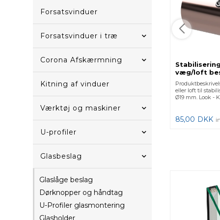
Forsatsvinduer
Forsatsvinduer i træ
Corona Afskærmning
Stabiliseri
væg/loft be
- Kobber
Kitning af vinduer
Produktbeskrivel
eller loft til sta
Ø19 mm. Look - Kob
Værktøj og maskiner
85,00
DKK
i
U-profiler
Glasbeslag
Glaslåge beslag
Dørknopper og håndtag
U-Profiler glasmontering
Glasholder