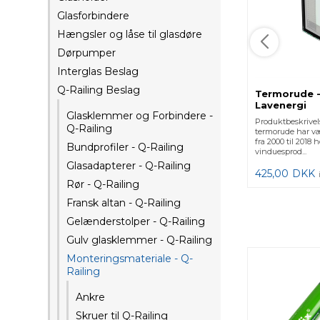
Glasforbindere
Hængsler og låse til glasdøre
Dørpumper
Interglas Beslag
Q-Railing Beslag
Termorude -
Lavenergi
Glasklemmer og Forbindere -
Produktbeskrivel
Q-Railing
termorude har v
fra 2000 til 2018
Bundprofiler - Q-Railing
vinduesprod...
Glasadapterer - Q-Railing
425,00
DKK
Rør - Q-Railing
Fransk altan - Q-Railing
Gelænderstolper - Q-Railing
Gulv glasklemmer - Q-Railing
Monteringsmateriale - Q-
Railing
Ankre
Skruer til Q-Railing