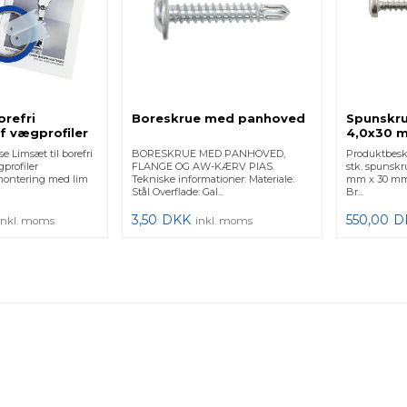
orefri
Boreskrue med panhoved
Spunskrue
f vægprofiler
4,0x30 m
e Limsæt til borefri
BORESKRUE MED PANHOVED,
Produktbesk
profiler
FLANGE OG AW-KÆRV PIAS.
stk. spunskru
 montering med lim
Tekniske informationer: Materiale:
mm x 30 mm p
Stål Overflade: Gal...
Br...
3,50
DKK
550,00
D
inkl. moms
inkl. moms