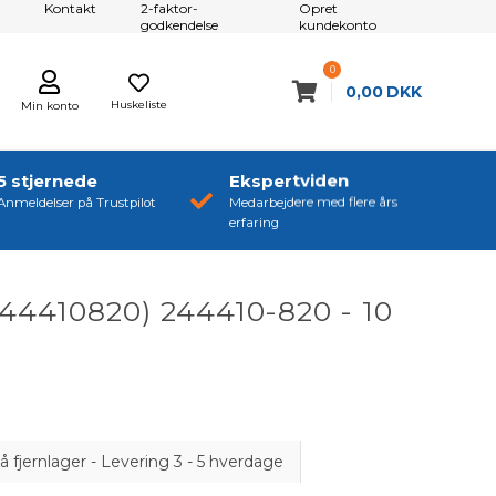
Kontakt
2-faktor-
Opret
godkendelse
kundekonto
0
0,00
DKK
Huskeliste
Min konto
5 stjernede
Ekspertviden
Anmeldelser på Trustpilot
Medarbejdere med flere års
erfaring
244410820) 244410-820 - 10
å fjernlager - Levering 3 - 5 hverdage