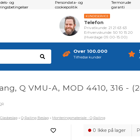
dels- og
Persondata- og
Termorude
eringsbetingelser
cookiepolitik
garanti
KUNDESERVICE
Telefon
Privatkunde: 21 21 63 63
Erhvervskunde: 50 10 15 20
(Hverdage 09.00-15.00)
Over 100.000
Tilfredse kunder
ang, Q VMU-A, MOD 4410, 316 - (
QR
»
Glasbeslag
»
Q-Railing Beslag
»
Monteringsmateriale - Q-Railing
0
Ikke på lager
P