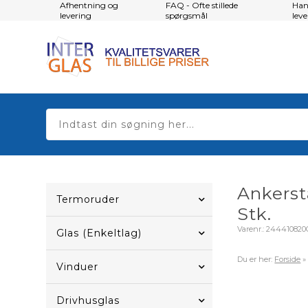
Afhentning og
FAQ - Ofte stillede
Han
levering
spørgsmål
lev
Ankerst
Termoruder
Stk.
Varenr.:
244410820
Glas (Enkeltlag)
Du er her:
Forside
Vinduer
Drivhusglas