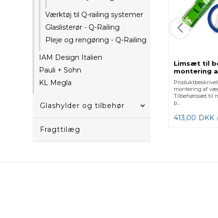
Værktøj til Q-railing systemer
Glaslisterør - Q-Railing
Pleje og rengøring - Q-Railing
IAM Design Italien
Limsæt til b
Pauli + Sohn
montering a
KL Megla
Produktbeskrivels
montering af væg
Tilbehørssæt til
p...
Glashylder og tilbehør
413,00
DKK
Fragttilæg