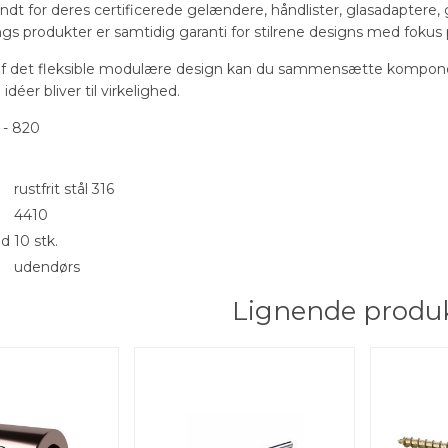
endt for deres certificerede gelændere, håndlister, glasadaptere
ilings produkter er samtidig garanti for stilrene designs med foku
f det fleksible modulære design kan du sammensætte kompone
idéer bliver til virkelighed.
 - 820
rustfrit stål 316
4410
ed
10 stk.
udendørs
Lignende produ