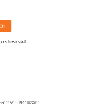
 sek. loadingtid)
9441226514, 19441620514