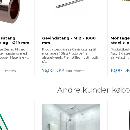
ngsstang
Gevindstang - M12 - 1000
Montages
slag - Ø19 mm
mm
steel z-p
250250-8
se Beslag til væg
Produktbeskrivelse Gevindstang til
Produktbesk
biliseringsstang med
montage af GlassFit stolpefrie
Assy SK, ste
ber. Materiale - ...
glasrækværk. Fremstillet i rustfrit stål
zinket stål t
(A...
76,00
DKK
10,00
DK
nkl. moms
inkl. moms
Andre kunder købt