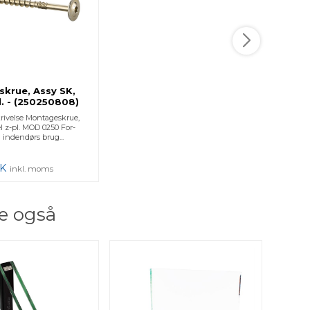
krue, Assy SK,
l. - (250250808)
08 - 50 Stk.
rivelse Montageskrue,
el z-pl. MOD 0250 For-
il indendørs brug...
K
inkl. moms
e også