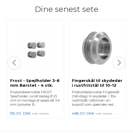
Dine senest sete
Frost - Spejlholder 3-6
Fingerskål til skydedør
mm Børstet - 4 stk.
i rustfritstål til 10-12
mm glas
Produktbeskrivelse FROST
Produktbeskrivelse Fingerskål
Spejlholder, rundt beslag Ø 25
(håndtag) til skydedør. I 304
mm til montage af spejle på 3-6
rustfritstål Udformet i en
mm tykkelse. B...
lavprofil som spændes ved ...
519,00
DKK
468,00
DKK
inkl. moms
inkl. moms