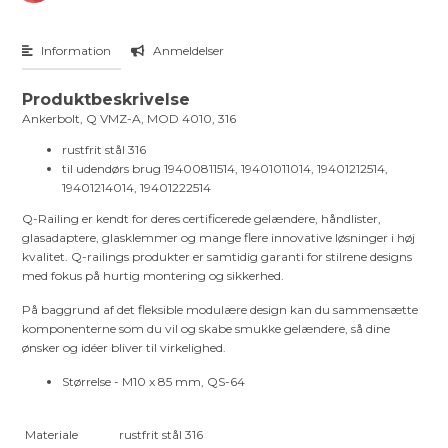
Information
Anmeldelser
Produktbeskrivelse
Ankerbolt, Q VMZ-A, MOD 4010, 316
rustfrit stål 316
til udendørs brug 19400811514, 19401011014, 19401212514,
19401214014, 19401222514
Q-Railing er kendt for deres certificerede gelændere, håndlister,
glasadaptere, glasklemmer og mange flere innovative løsninger i høj
kvalitet. Q-railings produkter er samtidig garanti for stilrene designs
med fokus på hurtig montering og sikkerhed.
På baggrund af det fleksible modulære design kan du sammensætte
komponenterne som du vil og skabe smukke gelændere, så dine
ønsker og idéer bliver til virkelighed.
Størrelse - M10 x 85 mm, QS-64
Materiale
rustfrit stål 316