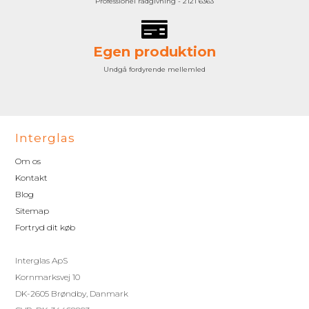
Professionel rådgivning - 2121 6363
Egen produktion
Undgå fordyrende mellemled
Interglas
Om os
Kontakt
Blog
Sitemap
Fortryd dit køb
Interglas ApS
Kornmarksvej 10
DK-2605 Brøndby, Danmark