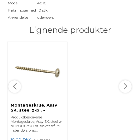
Model
4010
Pakningsenhed
10 stk.
Anvendelse
udendørs
Lignende produkter
Montageskrue, Assy
SK, steel z-pl. -
(250250808) 250250-
Produktbeskrivelse
808 - 50 Stk.
Montageskrue, Assy SK, steel z-
pl. MOD 0250 For-zinket stål til
indendørs brug...
10,00
DKK
inkl. moms