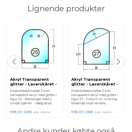
Lignende produkter
Akryl Transparent
Akryl Transparent
glitter - Laserskåret -
glitter - Laserskåret -
Figur 25
Figur 27
Produktbeskrivelse 3 mm
Produktbeskrivelse 3 mm
transparent akryl med glitter i
transparent akryl med glitter i
figur 25 - Rektangel med 2
figur 27 - Firkant m/ rund top
runde hjørner. - Vælg ønsk...
faldende mod venstre. ...
998,00
DKK
998,00
DKK
inkl. moms
inkl. moms
Andre kunder købte også