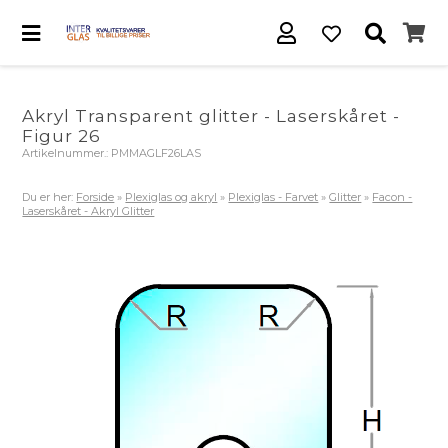
Akryl Transparent glitter - Laserskåret -
Figur 26
Artikelnummer.:
PMMAGLF26LAS
Du er her:
Forside
»
Plexiglas og akryl
»
Plexiglas - Farvet
»
Glitter
»
Facon -
Laserskåret - Akryl Glitter