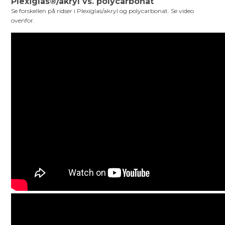
Plexiglas®/akryl vs. polycarbonat
Se forskellen på ridser i Plexiglas/akryl og polycarbonat. Se video
ovenfor.