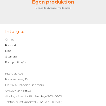
Egen produktion
Undgå fordyrende mellemled
Interglas
Om os
Kontakt
Blog
Sitemap
Fortryd dit køb
Interglas ApS
Kornmarksvej 10
DK-2605 Brøndby, Danmark
CVR: DK-34468893
Åbningstider i butik: Hverdage 7.00 - 16.00
Telefon privatkunde:
21 21 63 63
(9.00-15.00)