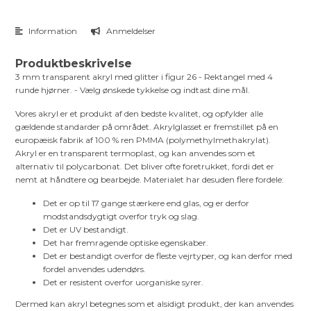
Information
Anmeldelser
Produktbeskrivelse
3 mm transparent akryl med glitter i figur 26 - Rektangel med 4
runde hjørner. - Vælg ønskede tykkelse og indtast dine mål.
Vores akryl er et produkt af den bedste kvalitet, og opfylder alle
gældende standarder på området. Akrylglasset er fremstillet på en
europæisk fabrik af 100 % ren PMMA (polymethylmethakrylat).
Akryl er en transparent termoplast, og kan anvendes som et
alternativ til polycarbonat. Det bliver ofte foretrukket, fordi det er
nemt at håndtere og bearbejde. Materialet har desuden flere fordele:
Det er op til 17 gange stærkere end glas, og er derfor
modstandsdygtigt overfor tryk og slag.
Det er UV bestandigt.
Det har fremragende optiske egenskaber.
Det er bestandigt overfor de fleste vejrtyper, og kan derfor med
fordel anvendes udendørs.
Det er resistent overfor uorganiske syrer.
Dermed kan akryl betegnes som et alsidigt produkt, der kan anvendes