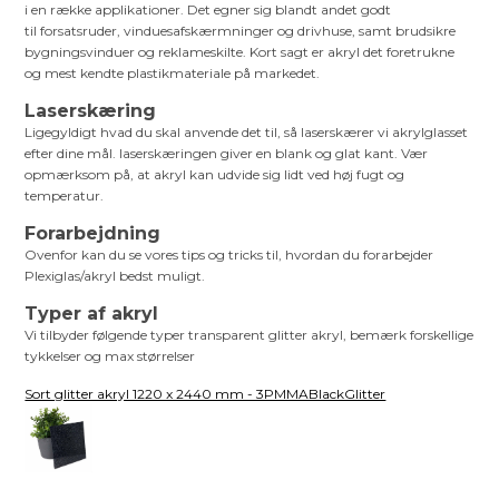
i en række applikationer. Det egner sig blandt andet godt
til forsatsruder, vinduesafskærmninger og drivhuse, samt brudsikre
bygningsvinduer og reklameskilte. Kort sagt er akryl det foretrukne
og mest kendte plastikmateriale på markedet.
Laserskæring
Ligegyldigt hvad du skal anvende det til, så laserskærer vi akrylglasset
efter dine mål. laserskæringen giver en blank og glat kant. Vær
opmærksom på, at akryl kan udvide sig lidt ved høj fugt og
temperatur.
Forarbejdning
Ovenfor kan du se vores tips og tricks til, hvordan du forarbejder
Plexiglas/akryl bedst muligt.
Typer af akryl
Vi tilbyder følgende typer transparent glitter akryl, bemærk forskellige
tykkelser og max størrelser
Sort glitter akryl 1220 x 2440 mm - 3PMMABlackGlitter