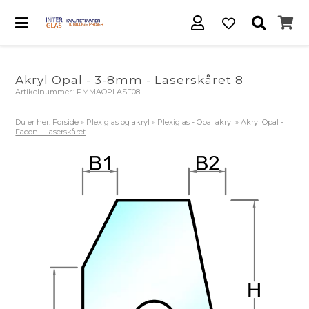
Akryl Opal - 3-8mm - Laserskåret 8
Artikelnummer.:
PMMAOPLASF08
Du er her:
Forside
»
Plexiglas og akryl
»
Plexiglas - Opal akryl
»
Akryl Opal -
Facon - Laserskåret