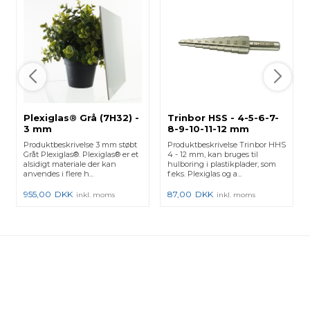
Plexiglas® Grå (7H32) -
Trinbor HSS - 4-5-6-7-
3 mm
8-9-10-11-12 mm
Produktbeskrivelse 3 mm støbt
Produktbeskrivelse Trinbor HHS
Gråt Plexiglas®. Plexiglas® er et
4 - 12 mm, kan bruges til
alsidigt materiale der kan
hulboring i plastikplader, som
anvendes i flere h...
f.eks. Plexiglas og a...
955,00
DKK
87,00
DKK
inkl. moms
inkl. moms