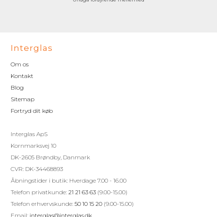
Interglas
Om os
Kontakt
Blog
Sitemap
Fortryd dit køb
Interglas ApS
Kornmarksvej 10
DK-2605 Brøndby, Danmark
CVR: DK-34468893
Åbningstider i butik: Hverdage 7.00 - 16.00
Telefon privatkunde:
21 21 63 63
(9.00-15.00)
Telefon erhvervskunde:
50 10 15 20
(9.00-15.00)
Email:
interglas@interglas.dk