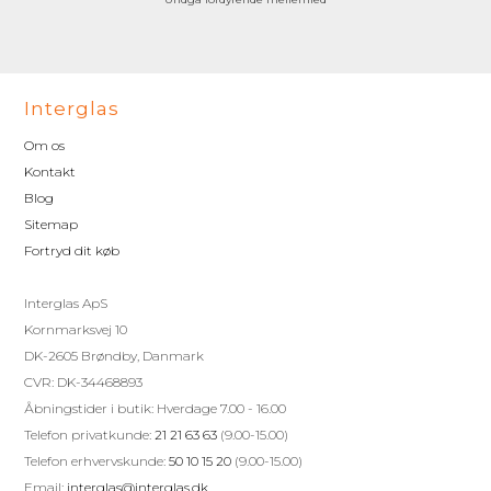
Interglas
Om os
Kontakt
Blog
Sitemap
Fortryd dit køb
Interglas ApS
Kornmarksvej 10
DK-2605 Brøndby, Danmark
CVR: DK-34468893
Åbningstider i butik: Hverdage 7.00 - 16.00
Telefon privatkunde:
21 21 63 63
(9.00-15.00)
Telefon erhvervskunde:
50 10 15 20
(9.00-15.00)
Email:
interglas@interglas.dk