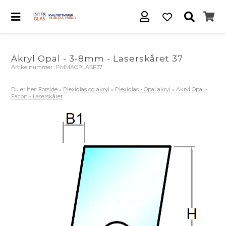
Akryl Opal - 3-8mm - Laserskåret 37
Artikelnummer.:
PMMAOPLASF37
Du er her:
Forside
»
Plexiglas og akryl
»
Plexiglas - Opal akryl
»
Akryl Opal -
Facon - Laserskåret