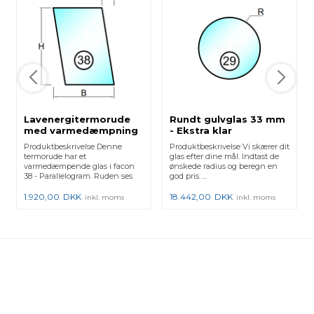
Lavenergitermorude
Rundt gulvglas 33 mm
med varmedæmpning
- Ekstra klar
- Figur 38
Produktbeskrivelse Denne
Produktbeskrivelse Vi skærer dit
termorude har et
glas efter dine mål. Indtast de
varmedæmpende glas i facon
ønskede radius og beregn en
38 - Parallelogram. Ruden ses
god pris. ...
udefra. D...
1.920,00
DKK
18.442,00
DKK
inkl. moms
inkl. moms