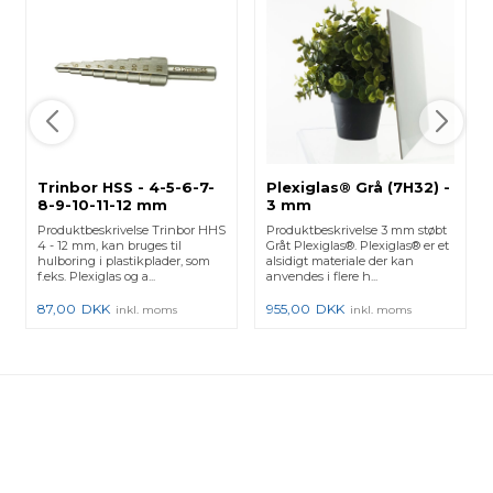
Trinbor HSS - 4-5-6-7-
Plexiglas® Grå (7H32) -
8-9-10-11-12 mm
3 mm
Produktbeskrivelse Trinbor HHS
Produktbeskrivelse 3 mm støbt
4 - 12 mm, kan bruges til
Gråt Plexiglas®. Plexiglas® er et
hulboring i plastikplader, som
alsidigt materiale der kan
f.eks. Plexiglas og a...
anvendes i flere h...
87,00
DKK
955,00
DKK
inkl. moms
inkl. moms