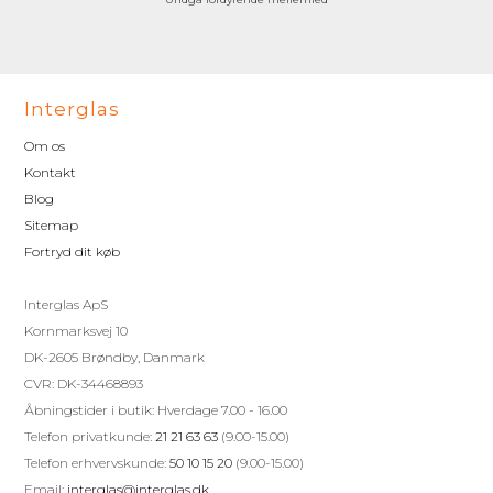
Interglas
Om os
Kontakt
Blog
Sitemap
Fortryd dit køb
Interglas ApS
Kornmarksvej 10
DK-2605 Brøndby, Danmark
CVR: DK-34468893
Åbningstider i butik: Hverdage 7.00 - 16.00
Telefon privatkunde:
21 21 63 63
(9.00-15.00)
Telefon erhvervskunde:
50 10 15 20
(9.00-15.00)
Email:
interglas@interglas.dk