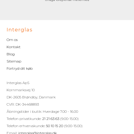
Interglas
Om os
Kontakt
Blog
Sitemap
Fortryd dit køb
Interglas ApS
Kornmarksvej 10
DK-2605 Brøndby, Danmark
CVR: DK-34468893
Åbningstider i butik: Hverdage 7.00 - 16.00
Telefon privatkunde:
21 21 63 63
(9.00-15.00)
Telefon erhvervskunde:
50 10 15 20
(9.00-15.00)
Email:
interglas@interglas.dk