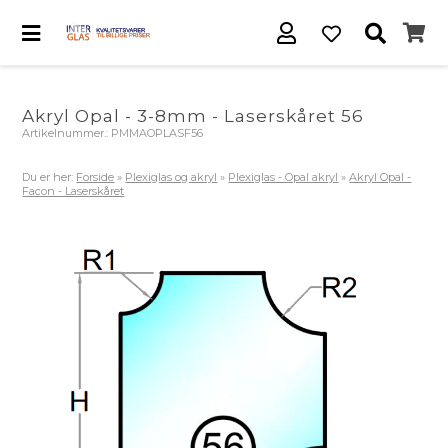
Akryl Opal - 3-8mm - Laserskåret 56
Artikelnummer.:
PMMAOPLASF56
Du er her:
Forside
»
Plexiglas og akryl
»
Plexiglas - Opal akryl
»
Akryl Opal -
Facon - Laserskåret