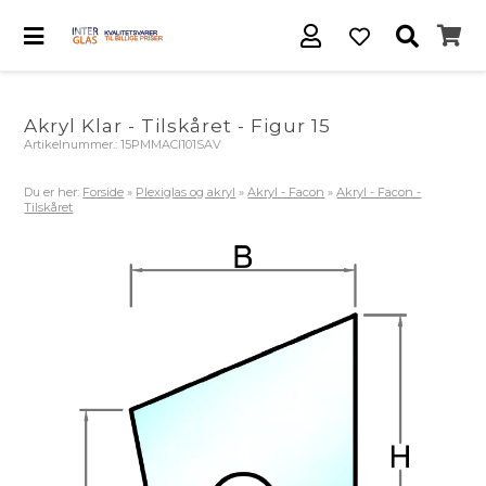
Akryl Klar - Tilskåret - Figur 15
Artikelnummer.:
15PMMACl101SAV
Du er her:
Forside
»
Plexiglas og akryl
»
Akryl - Facon
»
Akryl - Facon -
Tilskåret