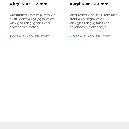
Akryl Klar - 12 mm
Akryl Klar - 20 mm
Produktbeskrivelse 12 mm klar
Produktbeskrivelse 20 mm klar
ekstruderet Akryl (også kaldt
støbt Akryl (også kaldt
Plexiglas i daglig tale) kan
Plexiglas i daglig tale) kan
anvendes til flere t...
anvendes til flere ting, e...
1.229,00
DKK
2.899,00
DKK
inkl. moms
inkl. moms