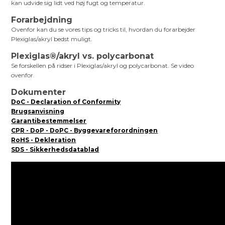
kan udvide sig lidt ved høj fugt og temperatur.
Forarbejdning
Ovenfor kan du se vores tips og tricks til, hvordan du forarbejder
Plexiglas/akryl bedst muligt.
Plexiglas®/akryl vs. polycarbonat
Se forskellen på ridser i Plexiglas/akryl og polycarbonat. Se video
ovenfor.
Dokumenter
DoC - Declaration of Conformity
Brugsanvisning
Garantibestemmelser
CPR - DoP - DoPC - Byggevareforordningen
RoHS - Dekleration
SDS - Sikkerhedsdatablad