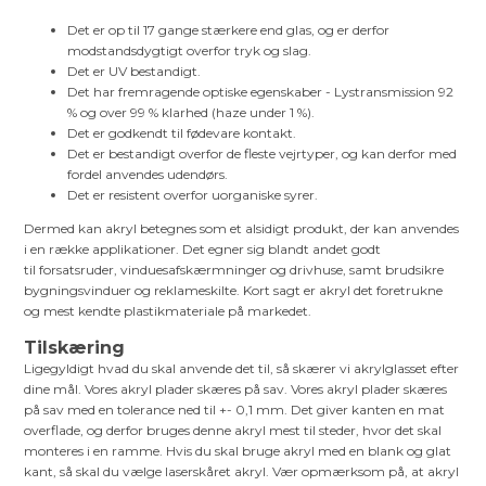
Det er op til 17 gange stærkere end glas, og er derfor
modstandsdygtigt overfor tryk og slag.
Det er UV bestandigt.
Det har fremragende optiske egenskaber - Lystransmission 92
% og over 99 % klarhed (haze under 1 %).
Det er godkendt til fødevare kontakt.
Det er bestandigt overfor de fleste vejrtyper, og kan derfor med
fordel anvendes udendørs.
Det er resistent overfor uorganiske syrer.
Dermed kan akryl betegnes som et alsidigt produkt, der kan anvendes
i en række applikationer. Det egner sig blandt andet godt
til forsatsruder, vinduesafskærmninger og drivhuse, samt brudsikre
bygningsvinduer og reklameskilte. Kort sagt er akryl det foretrukne
og mest kendte plastikmateriale på markedet.
Tilskæring
Ligegyldigt hvad du skal anvende det til, så skærer vi akrylglasset efter
dine mål. Vores akryl plader skæres på sav. Vores akryl plader skæres
på sav med en tolerance ned til +- 0,1 mm. Det giver kanten en mat
overflade, og derfor bruges denne akryl mest til steder, hvor det skal
monteres i en ramme. Hvis du skal bruge akryl med en blank og glat
kant, så skal du vælge laserskåret akryl. Vær opmærksom på, at akryl