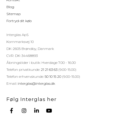
Blog
Sitemap
Fortryd dit køb
Interglas ApS
Kornmarksvej 10
DK-2605 Brøndby, Danmark
CVR: DK-34468893
Åbningstider i butik: Hverdage 7.00 - 16.00
Telefon privatkunde:
21 21 63 63
(9.00-15.00)
Telefon erhvervskunde:
50 10 15 20
(9.00-15.00)
Email:
interglas@interglas.dk
Følg Interglas her