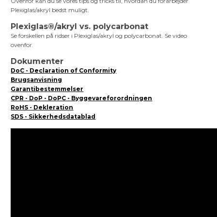
Ovenfor kan du se vores tips og tricks til, hvordan du forarbejder
Plexiglas/akryl bedst muligt.
Plexiglas®/akryl vs. polycarbonat
Se forskellen på ridser i Plexiglas/akryl og polycarbonat. Se video
ovenfor.
Dokumenter
DoC - Declaration of Conformity
Brugsanvisning
Garantibestemmelser
CPR - DoP - DoPC - Byggevareforordningen
RoHS - Dekleration
SDS - Sikkerhedsdatablad