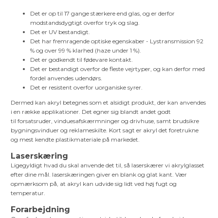
Det er op til 17 gange stærkere end glas, og er derfor
modstandsdygtigt overfor tryk og slag.
Det er UV bestandigt.
Det har fremragende optiske egenskaber - Lystransmission 92
% og over 99 % klarhed (haze under 1 %).
Det er godkendt til fødevare kontakt.
Det er bestandigt overfor de fleste vejrtyper, og kan derfor med
fordel anvendes udendørs.
Det er resistent overfor uorganiske syrer.
Dermed kan akryl betegnes som et alsidigt produkt, der kan anvendes
i en række applikationer. Det egner sig blandt andet godt
til forsatsruder, vinduesafskærmninger og drivhuse, samt brudsikre
bygningsvinduer og reklameskilte. Kort sagt er akryl det foretrukne
og mest kendte plastikmateriale på markedet.
Laserskæring
Ligegyldigt hvad du skal anvende det til, så laserskærer vi akrylglasset
efter dine mål. laserskæringen giver en blank og glat kant. Vær
opmærksom på, at akryl kan udvide sig lidt ved høj fugt og
temperatur.
Forarbejdning