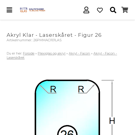
Akryl Klar - Laserskåret - Figur 26
Artikelnummer.:
26PMMACl101LAS
Du er her:
Forside
»
Plexiglas og akryl
»
Akryl - Facon
»
Akryl - Facon -
Laserskåret