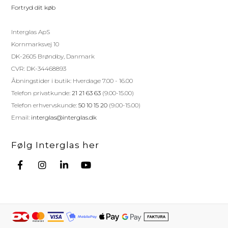
Fortryd dit køb
Interglas ApS
Kornmarksvej 10
DK-2605 Brøndby, Danmark
CVR: DK-34468893
Åbningstider i butik: Hverdage 7.00 - 16.00
Telefon privatkunde:
21 21 63 63
(9.00-15.00)
Telefon erhvervskunde:
50 10 15 20
(9.00-15.00)
Email:
interglas@interglas.dk
Følg Interglas her