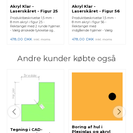
Akryl Klar -
Akryl Klar -
Laserskåret - Figur 25
Laserskåret - Figur 56
Produktbeskrivelse 1,5 mm -
Produktbeskrivelse 1,5 mm -
8 mm akryl i figur 25 -
8 mm akryl i figur 56 -
Rektangel med 2 runde hjørner.
Rektangel med
- Vælg ønskede tykkelse og...
indgående hjørner - Vælg
ønskede tykkelse o...
478,00
DKK
478,00
DKK
inkl. moms
inkl. moms
Andre kunder købte også
Boring af hul i
Tegning i CAD-
Plexiglas og akryl