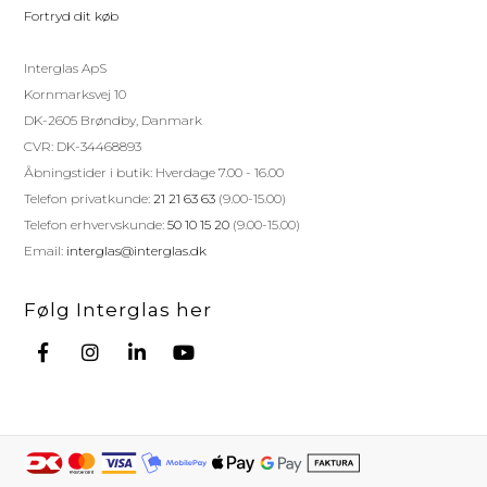
Fortryd dit køb
Interglas ApS
Kornmarksvej 10
DK-2605 Brøndby, Danmark
CVR: DK-34468893
Åbningstider i butik: Hverdage 7.00 - 16.00
Telefon privatkunde:
21 21 63 63
(9.00-15.00)
Telefon erhvervskunde:
50 10 15 20
(9.00-15.00)
Email:
interglas@interglas.dk
Følg Interglas her