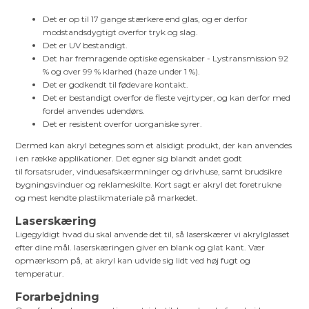
Det er op til 17 gange stærkere end glas, og er derfor
modstandsdygtigt overfor tryk og slag.
Det er UV bestandigt.
Det har fremragende optiske egenskaber - Lystransmission 92
% og over 99 % klarhed (haze under 1 %).
Det er godkendt til fødevare kontakt.
Det er bestandigt overfor de fleste vejrtyper, og kan derfor med
fordel anvendes udendørs.
Det er resistent overfor uorganiske syrer.
Dermed kan akryl betegnes som et alsidigt produkt, der kan anvendes
i en række applikationer. Det egner sig blandt andet godt
til forsatsruder, vinduesafskærmninger og drivhuse, samt brudsikre
bygningsvinduer og reklameskilte. Kort sagt er akryl det foretrukne
og mest kendte plastikmateriale på markedet.
Laserskæring
Ligegyldigt hvad du skal anvende det til, så laserskærer vi akrylglasset
efter dine mål. laserskæringen giver en blank og glat kant. Vær
opmærksom på, at akryl kan udvide sig lidt ved høj fugt og
temperatur.
Forarbejdning