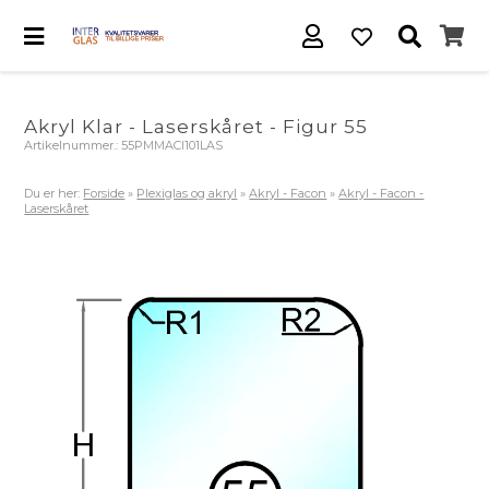
Akryl Klar - Laserskåret - Figur 55
Artikelnummer.:
55PMMACl101LAS
Du er her:
Forside
»
Plexiglas og akryl
»
Akryl - Facon
»
Akryl - Facon -
Laserskåret