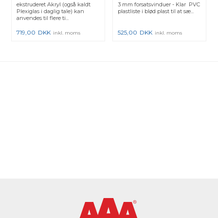
ekstruderet Akryl (også kaldt
3 mm forsatsvinduer - Klar PVC
Plexiglas i daglig tale) kan
plastliste i blød plast til at sæ...
anvendes til flere ti...
719,00
DKK
525,00
DKK
inkl. moms
inkl. moms