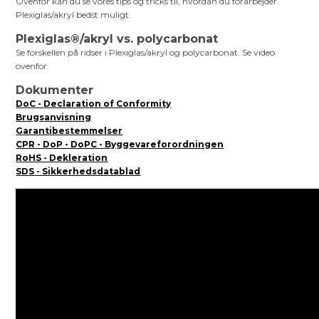
Ovenfor kan du se vores tips og tricks til, hvordan du forarbejder
Plexiglas/akryl bedst muligt.
Plexiglas®/akryl vs. polycarbonat
Se forskellen på ridser i Plexiglas/akryl og polycarbonat. Se video
ovenfor.
Dokumenter
DoC - Declaration of Conformity
Brugsanvisning
Garantibestemmelser
CPR - DoP - DoPC - Byggevareforordningen
RoHS - Dekleration
SDS - Sikkerhedsdatablad