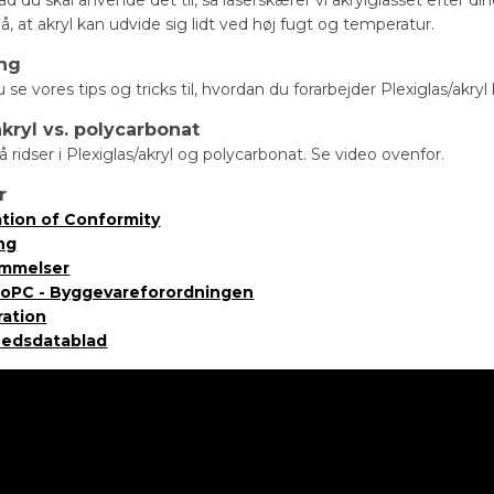
at akryl kan udvide sig lidt ved høj fugt og temperatur.
ing
se vores tips og tricks til, hvordan du forarbejder Plexiglas/akryl
akryl vs. polycarbonat
å ridser i Plexiglas/akryl og polycarbonat. Se video ovenfor.
r
ation of Conformity
ng
emmelser
DoPC - Byggevareforordningen
ration
hedsdatablad