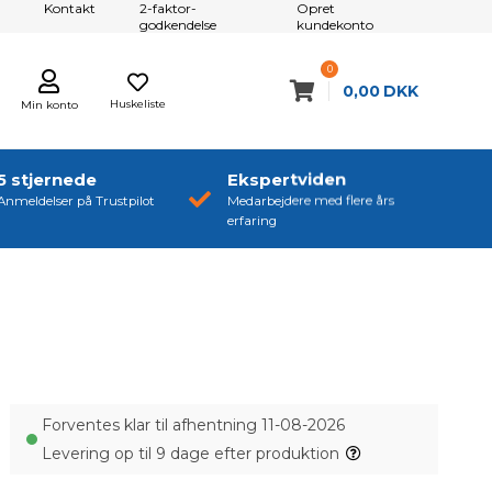
Kontakt
2-faktor-
Opret
godkendelse
kundekonto
0
0,00
DKK
Huskeliste
Min konto
5 stjernede
Ekspertviden
Anmeldelser på Trustpilot
Medarbejdere med flere års
erfaring
Forventes klar til afhentning 11-08-2026
Levering op til 9 dage efter produktion