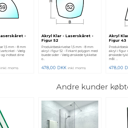
 Laserskåret -
Akryl Klar - Laserskåret -
Akryl Kla
Figur 52
Figur 43
lse 1,5 mm - 8 mm
Produktbeskrivelse 1,5 mm - 8 mm
Produktbesk
 Kvartcirkel - Vælg
akryl i figur 52 - Firkant polygon med
akryl i figur
 og indtast dine
buede sider - Vælg ønskede tykkelse
ønskede tykk
o...
mål. ...
478,00
DKK
478,00
D
inkl. moms
inkl. moms
Andre kunder købt