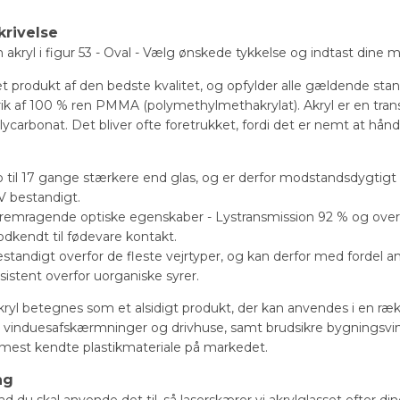
krivelse
akryl i figur 53 - Oval - Vælg ønskede tykkelse og indtast dine m
 et produkt af den bedste kvalitet, og opfylder alle gældende stan
ik af 100 % ren PMMA (polymethylmethakrylat). Akryl er en tra
polycarbonat. Det bliver ofte foretrukket, fordi det er nemt at hå
p til 17 gange stærkere end glas, og er derfor modstandsdygtigt o
V bestandigt.
fremragende optiske egenskaber - Lystransmission 92 % og over 
odkendt til fødevare kontakt.
estandigt overfor de fleste vejrtyper, og kan derfor med fordel 
sistent overfor uorganiske syrer.
yl betegnes som et alsidigt produkt, der kan anvendes i en ræk
er, vinduesafskærmninger og drivhuse, samt brudsikre bygningsvin
 mest kendte plastikmateriale på markedet.
ng
d du skal anvende det til, så laserskærer vi akrylglasset efter d