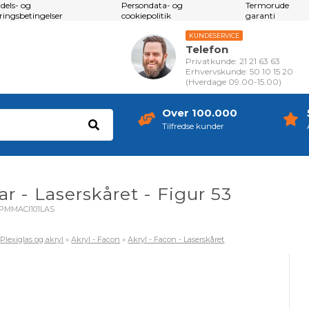
dels- og
Persondata- og
Termorude
eringsbetingelser
cookiepolitik
garanti
KUNDESERVICE
Telefon
Privatkunde: 21 21 63 63
Erhvervskunde: 50 10 15 20
(Hverdage 09.00-15.00)
Over 100.000
Tilfredse kunder
ar - Laserskåret - Figur 53
PMMACl101LAS
»
Plexiglas og akryl
»
Akryl - Facon
»
Akryl - Facon - Laserskåret