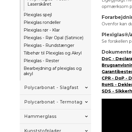
Laserskåret
opmærksom på, 
Plexiglas spejl
Forarbejdn
Plexiglas rondeller
Ovenfor kan du 
Plexiglas rør - Klar
Plexiglas®/
Plexiglas - Rør Opal (Satinice)
Se forskellen p
Plexiglas - Rundstænger
Dokumente
Tilbehør til Plexiglas og Akryl
DoC - Declar
Plexiglas - Rester
Brugsanvisni
Bearbejdning af plexiglas og
Garantibest
akryl
CPR - DoP - 
RoHS - Dekle
Polycarbonat - Slagfast
SDS - Sikker
Polycarbonat - Termotag
Hammerglass
Kunststofplader