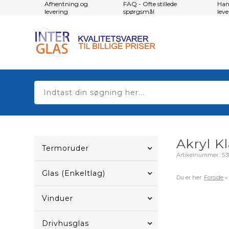
Afhentning og
FAQ - Ofte stillede
Han
levering
spørgsmål
lev
Akryl Kl
Termoruder
Artikelnummer.:
53
Glas (Enkeltlag)
Du er her:
Forside
Vinduer
Drivhusglas