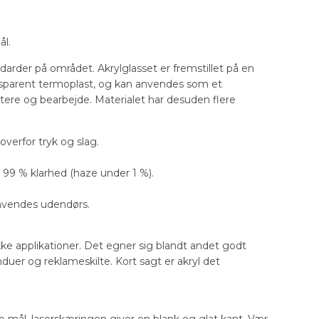
ål.
darder på området. Akrylglasset er fremstillet på en
nsparent termoplast, og kan anvendes som et
ndtere og bearbejde. Materialet har desuden flere
verfor tryk og slag.
99 % klarhed (haze under 1 %).
anvendes udendørs.
ke applikationer. Det egner sig blandt andet godt
duer og reklameskilte. Kort sagt er akryl det
ine mål. laserskæringen giver en blank og glat kant. Vær