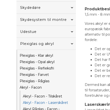
Skydedøre
Produktbes
1,5 mm - 8 mm 
Skydesystem til montre
Vores akryl er
europæisk fabr
Udestue
alternativ til 
fordele:
Plexiglas og akryl
Det er o
Det er U
Plexiglas - Klar akryl
Det har 
Plexiglas - Opal akryl
Det er g
Plexiglas - Refleksfri
Det er b
Plexiglas - Farvet
Det er re
Plexiglas - Råglas
Dermed kan akr
Akryl - Facon
til forsatsrud
foretrukne og
Akryl - Facon - Tilskåret
Akryl - Facon - Laserskåret
Laserskæri
Akryl Råglas - Facon -
Ligegyldigt hva