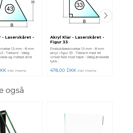
r - Laserskåret -
Akryl Klar - Laserskåret -
Akryl 
Figur 33
Figur
rivelse 1,5 mm - 8 mm
Produktbeskrivelse 1,5 mm - 8 mm
Produkt
 43 - Trekant - Vælg
akryl i figur 33 - Trekant med ret
akryl i 
else og indtast dine
vinkel fald mod højre - Vælg ønskede
- Vælg 
tykk...
din...
KK
478,00
DKK
478,0
inkl. moms
inkl. moms
e også
2 lag
Retvi
Produkt
Firkant.