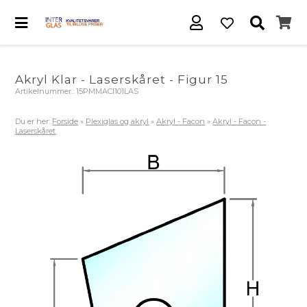
Akryl Klar - Laserskåret - Figur 15
Artikelnummer.:
15PMMACl101LAS
Du er her:
Forside
»
Plexiglas og akryl
»
Akryl - Facon
»
Akryl - Facon -
Laserskåret