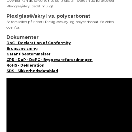
Ovenfor kan du se vores tips og tricks til, hvordan du forarbejder
Plexiglas/akryl bedst muligt.
Plexiglas®/akryl vs. polycarbonat
Se forskellen på ridser i Plexiglas/akryl og polycarbonat. Se video
ovenfor.
Dokumenter
DoC - Declaration of Conformity
Brugsanvisning
Garantibestemmelser
CPR - DoP - DoPC - Byggevareforordningen
RoHS - Dekleration
SDS - Sikkerhedsdatablad