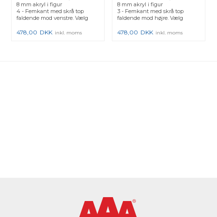
8 mm akryl i figur
8 mm akryl i figur
4 - Femkant med skrå top
3 - Femkant med skrå top
faldende mod venstre. Vælg
faldende mod højre. Vælg
ønskede ty...
ønskede tykk...
478,00
DKK
478,00
DKK
inkl. moms
inkl. moms