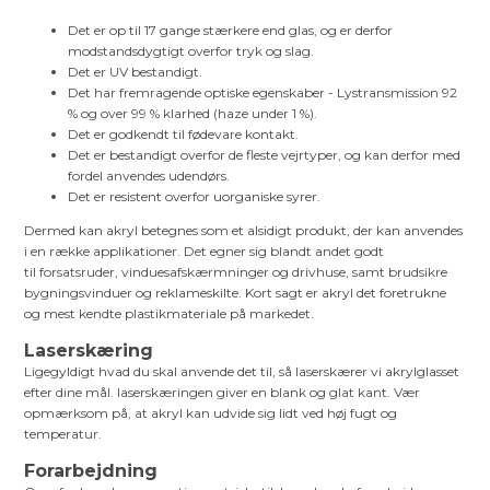
Det er op til 17 gange stærkere end glas, og er derfor
modstandsdygtigt overfor tryk og slag.
Det er UV bestandigt.
Det har fremragende optiske egenskaber - Lystransmission 92
% og over 99 % klarhed (haze under 1 %).
Det er godkendt til fødevare kontakt.
Det er bestandigt overfor de fleste vejrtyper, og kan derfor med
fordel anvendes udendørs.
Det er resistent overfor uorganiske syrer.
Dermed kan akryl betegnes som et alsidigt produkt, der kan anvendes
i en række applikationer. Det egner sig blandt andet godt
til forsatsruder, vinduesafskærmninger og drivhuse, samt brudsikre
bygningsvinduer og reklameskilte. Kort sagt er akryl det foretrukne
og mest kendte plastikmateriale på markedet.
Laserskæring
Ligegyldigt hvad du skal anvende det til, så laserskærer vi akrylglasset
efter dine mål. laserskæringen giver en blank og glat kant. Vær
opmærksom på, at akryl kan udvide sig lidt ved høj fugt og
temperatur.
Forarbejdning