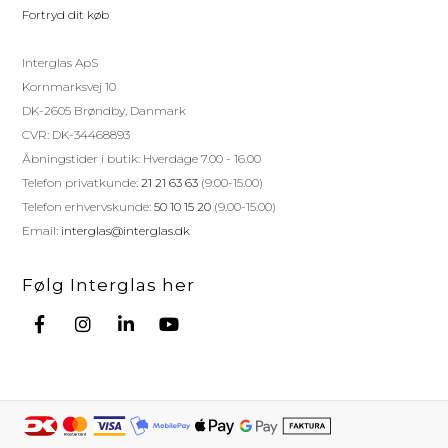
Fortryd dit køb
Interglas ApS
Kornmarksvej 10
DK-2605 Brøndby, Danmark
CVR: DK-34468893
Åbningstider i butik: Hverdage 7.00 - 16.00
Telefon privatkunde:
21 21 63 63
(9.00-15.00)
Telefon erhvervskunde:
50 10 15 20
(9.00-15.00)
Email:
interglas@interglas.dk
Følg Interglas her