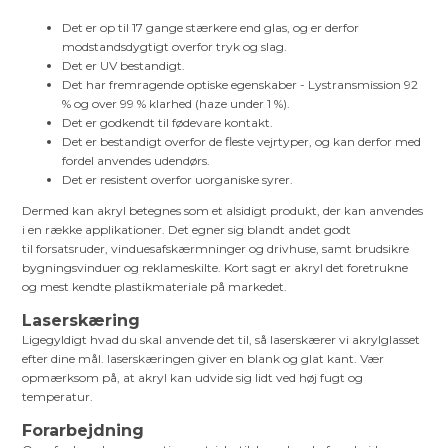
Det er op til 17 gange stærkere end glas, og er derfor
modstandsdygtigt overfor tryk og slag.
Det er UV bestandigt.
Det har fremragende optiske egenskaber - Lystransmission 92
% og over 99 % klarhed (haze under 1 %).
Det er godkendt til fødevare kontakt.
Det er bestandigt overfor de fleste vejrtyper, og kan derfor med
fordel anvendes udendørs.
Det er resistent overfor uorganiske syrer.
Dermed kan akryl betegnes som et alsidigt produkt, der kan anvendes
i en række applikationer. Det egner sig blandt andet godt
til forsatsruder, vinduesafskærmninger og drivhuse, samt brudsikre
bygningsvinduer og reklameskilte. Kort sagt er akryl det foretrukne
og mest kendte plastikmateriale på markedet.
Laserskæring
Ligegyldigt hvad du skal anvende det til, så laserskærer vi akrylglasset
efter dine mål. laserskæringen giver en blank og glat kant. Vær
opmærksom på, at akryl kan udvide sig lidt ved høj fugt og
temperatur.
Forarbejdning