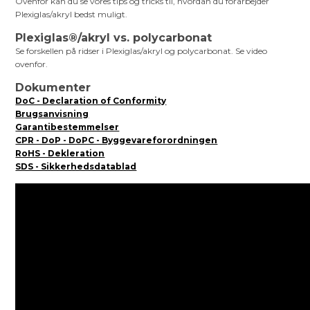
Ovenfor kan du se vores tips og tricks til, hvordan du forarbejder
Plexiglas/akryl bedst muligt.
Plexiglas®/akryl vs. polycarbonat
Se forskellen på ridser i Plexiglas/akryl og polycarbonat. Se video
ovenfor.
Dokumenter
DoC - Declaration of Conformity
Brugsanvisning
Garantibestemmelser
CPR - DoP - DoPC - Byggevareforordningen
RoHS - Dekleration
SDS - Sikkerhedsdatablad