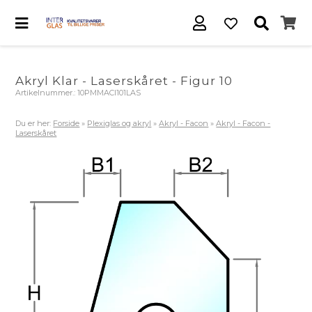
Akryl Klar - Laserskåret - Figur 10
Artikelnummer.:
10PMMACl101LAS
Du er her:
Forside
»
Plexiglas og akryl
»
Akryl - Facon
»
Akryl - Facon -
Laserskåret