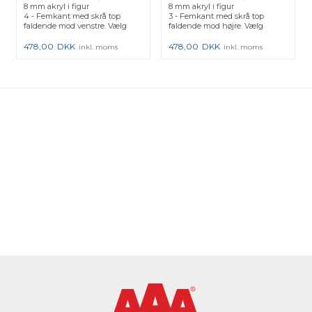
8 mm akryl i figur
8 mm akryl i figur
4 - Femkant med skrå top
3 - Femkant med skrå top
faldende mod venstre. Vælg
faldende mod højre. Vælg
ønskede ty...
ønskede tykk...
478,00
DKK
478,00
DKK
inkl. moms
inkl. moms