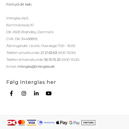
Fortryd dit køb
Interglas ApS
Kornmarksvej 10
DK-2605 Brøndby, Danmark
CVR: DK-34468893
Åbningstider i butik: Hverdage 7.00 - 16.00
Telefon privatkunde:
21 21 63 63
(9.00-15.00)
Telefon erhvervskunde:
50 10 15 20
(9.00-15.00)
Email:
interglas@interglas.dk
Følg Interglas her