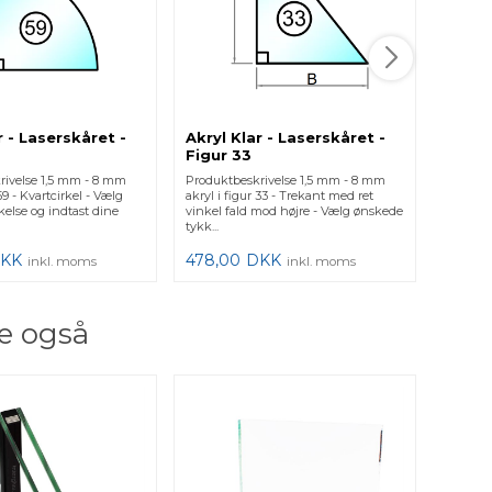
r - Laserskåret -
Akryl Klar - Laserskåret -
Akryl 
Figur 33
Figur
rivelse 1,5 mm - 8 mm
Produktbeskrivelse 1,5 mm - 8 mm
Produkt
 59 - Kvartcirkel - Vælg
akryl i figur 33 - Trekant med ret
akryl i 
else og indtast dine
vinkel fald mod højre - Vælg ønskede
rund to
tykk...
indt...
KK
478,00
DKK
478,0
inkl. moms
inkl. moms
e også