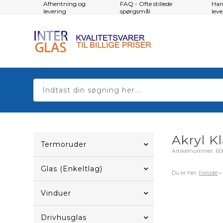
Afhentning og
FAQ - Ofte stillede
Han
levering
spørgsmål
lev
Akryl Kl
Termoruder
Artikelnummer.:
60
Glas (Enkeltlag)
Du er her:
Forside
Vinduer
Drivhusglas