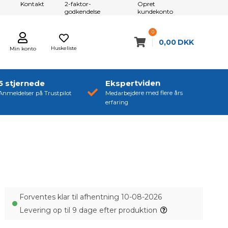
Kontakt
2-faktor-
Opret
godkendelse
kundekonto
0
0,00
DKK
Huskeliste
Min konto
5 stjernede
Ekspertviden
Anmeldelser på Trustpilot
Medarbejdere med flere års
erfaring
Forventes klar til afhentning 10-08-2026
Levering op til 9 dage efter produktion