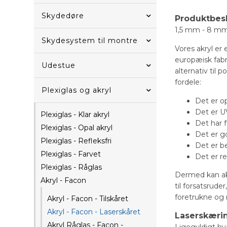
Skydedøre
Produktbes
1,5 mm - 8 mm a
Skydesystem til montre
Vores akryl er
europæisk fabr
Udestue
alternativ til 
fordele:
Plexiglas og akryl
Det er o
Det er U
Plexiglas - Klar akryl
Det har 
Plexiglas - Opal akryl
Det er g
Plexiglas - Refleksfri
Det er b
Plexiglas - Farvet
Det er re
Plexiglas - Råglas
Dermed kan akr
Akryl - Facon
til forsatsrud
foretrukne og
Akryl - Facon - Tilskåret
Akryl - Facon - Laserskåret
Laserskæri
Akryl Råglas - Facon -
Ligegyldigt hva