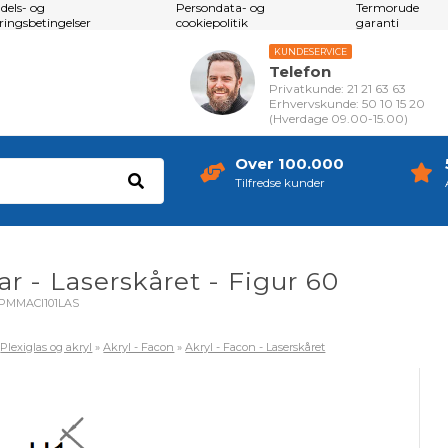
dels- og
Persondata- og
Termorude
eringsbetingelser
cookiepolitik
garanti
KUNDESERVICE
Telefon
Privatkunde: 21 21 63 63
Erhvervskunde: 50 10 15 20
(Hverdage 09.00-15.00)
Over 100.000
Tilfredse kunder
ar - Laserskåret - Figur 60
PMMACl101LAS
»
Plexiglas og akryl
»
Akryl - Facon
»
Akryl - Facon - Laserskåret