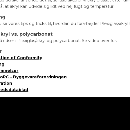
at akryl kan udvide sig lidt ved høj fugt og temperatur.
ing
se vores tips og tricks til, hvordan du forarbejder Plexiglas/akryl
akryl vs. polycarbonat
å ridser i Plexiglas/akryl og polycarbonat. Se video ovenfor.
r
ation of Conformity
ng
emmelser
DoPC - Byggevareforordningen
ration
hedsdatablad