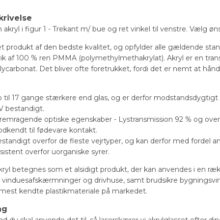
krivelse
kryl i figur 1 - Trekant m/ bue og ret vinkel til venstre. Vælg ø
 et produkt af den bedste kvalitet, og opfylder alle gældende stan
ik af 100 % ren PMMA (polymethylmethakrylat). Akryl er en tra
polycarbonat. Det bliver ofte foretrukket, fordi det er nemt at hå
p til 17 gange stærkere end glas, og er derfor modstandsdygtigt o
V bestandigt.
fremragende optiske egenskaber - Lystransmission 92 % og over 
odkendt til fødevare kontakt.
estandigt overfor de fleste vejrtyper, og kan derfor med fordel 
sistent overfor uorganiske syrer.
yl betegnes som et alsidigt produkt, der kan anvendes i en ræk
er, vinduesafskærmninger og drivhuse, samt brudsikre bygningsvin
 mest kendte plastikmateriale på markedet.
ng
d du skal anvende det til, så laserskærer vi akrylglasset efter d