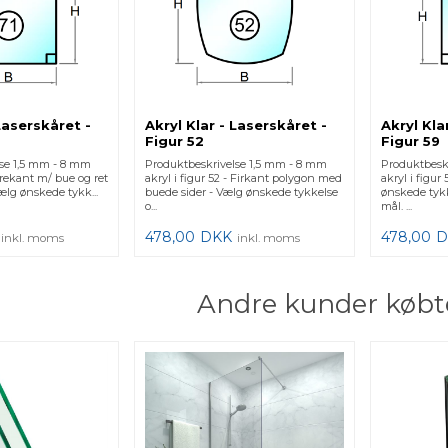
 Laserskåret -
Akryl Klar - Laserskåret -
Akryl Kla
Figur 52
Figur 59
lse 1,5 mm - 8 mm
Produktbeskrivelse 1,5 mm - 8 mm
Produktbesk
 Trekant m/ bue og ret
akryl i figur 52 - Firkant polygon med
akryl i figur
Vælg ønskede tykk...
buede sider - Vælg ønskede tykkelse
ønskede tykk
o...
mål. ...
478,00
DKK
478,00
D
inkl. moms
inkl. moms
Andre kunder købt