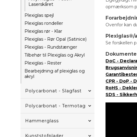
Laserskåret
opmærksom på, 
Plexiglas spejl
Forarbejdn
Plexiglas rondeller
Ovenfor kan du 
Plexiglas rør - Klar
Plexiglas®/
Plexiglas - Rør Opal (Satinice)
Se forskellen p
Plexiglas - Rundstænger
Dokumente
Tilbehør til Plexiglas og Akryl
DoC - Declar
Plexiglas - Rester
Brugsanvisni
Bearbejdning af plexiglas og
Garantibest
akryl
CPR - DoP - 
RoHS - Dekle
Polycarbonat - Slagfast
SDS - Sikker
Polycarbonat - Termotag
Hammerglass
Kunststofplader