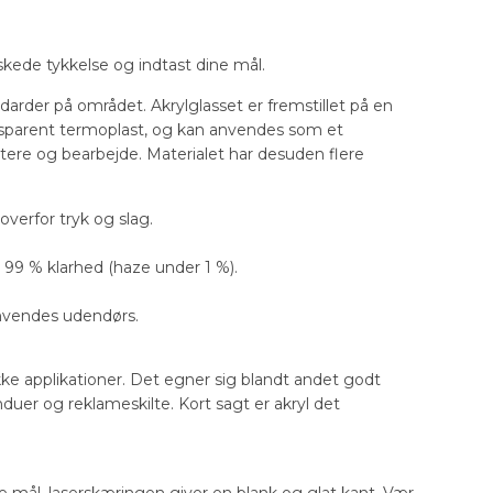
nskede tykkelse og indtast dine mål.
darder på området. Akrylglasset er fremstillet på en
nsparent termoplast, og kan anvendes som et
ndtere og bearbejde. Materialet har desuden flere
verfor tryk og slag.
99 % klarhed (haze under 1 %).
anvendes udendørs.
ke applikationer. Det egner sig blandt andet godt
duer og reklameskilte. Kort sagt er akryl det
ine mål. laserskæringen giver en blank og glat kant. Vær