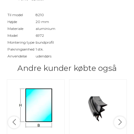
Til model
8210
Højde
20 mm
Materiale
aluminium
Model
6972
Montering type
bundprofil
Pakningsenhed
1 stk.
Anvendelse
udendørs
Andre kunder købte også