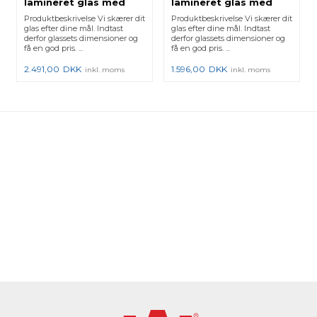
lamineret glas med
lamineret glas med
poleret kant
poleret kant
Produktbeskrivelse Vi skærer dit
Produktbeskrivelse Vi skærer dit
glas efter dine mål. Indtast
glas efter dine mål. Indtast
derfor glassets dimensioner og
derfor glassets dimensioner og
få en god pris. ...
få en god pris. ...
2.491,00
DKK
1.596,00
DKK
inkl. moms
inkl. moms