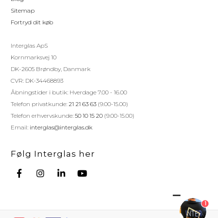
Sitemap
Fortryd dit køb
Interglas ApS
Kornmarksvej 10
DK-2605 Brøndby, Danmark
CVR: DK-34468893
Åbningstider i butik: Hverdage 7.00 - 16.00
Telefon privatkunde:
21 21 63 63
(9.00-15.00)
Telefon erhvervskunde:
50 10 15 20
(9.00-15.00)
Email:
interglas@interglas.dk
Følg Interglas her
1