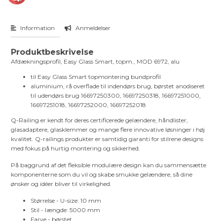
Information
Anmeldelser
Produktbeskrivelse
Afdækningsprofil, Easy Glass Smart, topm., MOD 6972, alu
til Easy Glass Smart topmontering bundprofil
aluminium, rå overflade til indendørs brug, børstet anodiseret
til udendørs brug 16697250300, 16697250318, 16697251000,
16697251018, 16697252000, 16697252018
Q-Railing er kendt for deres certificerede gelændere, håndlister,
glasadaptere, glasklemmer og mange flere innovative løsninger i høj
kvalitet. Q-railings produkter er samtidig garanti for stilrene designs
med fokus på hurtig montering og sikkerhed.
På baggrund af det fleksible modulære design kan du sammensætte
komponenterne som du vil og skabe smukke gelændere, så dine
ønsker og idéer bliver til virkelighed.
Størrelse - U-size: 10 mm
Stil - længde: 5000 mm
Farve - børstet