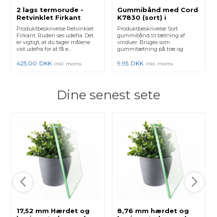
2 lags termorude -
Gummibånd med Cord
Retvinklet Firkant
K7830 (sort) i
metermål
Produktbeskrivelse Retvinklet
Produktbeskrivelse Sort
Firkant. Ruden ses udefra. Det
gummibånd til tætning af
er vigtigt, at du tager målene
vinduer. Bruges som
vist udefra for at få e...
gummitætning på træ og
plastlister samt ...
425,00
DKK
9,95
DKK
inkl. moms
inkl. moms
Dine senest sete
17,52 mm Hærdet og
8,76 mm hærdet og