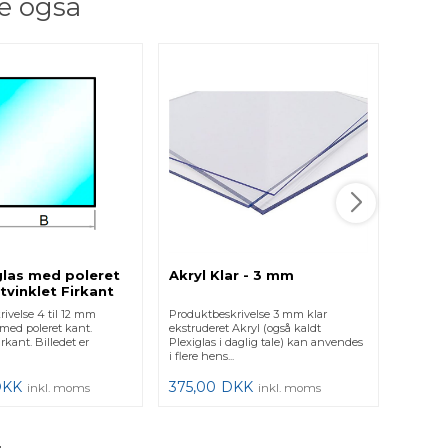
e også
las med poleret
Akryl Klar - 3 mm
Glask
tvinklet Firkant
stk. 
ivelse 4 til 12 mm
Produktbeskrivelse 3 mm klar
Produkt
med poleret kant.
ekstruderet Akryl (også kaldt
mix gla
rkant. Billedet er
Plexiglas i daglig tale) kan anvendes
- 22 mm 
i flere hens...
DKK
375,00
DKK
55,00
inkl. moms
inkl. moms