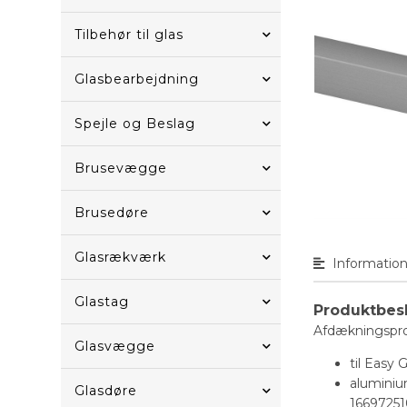
Tilbehør til glas
Glasbearbejdning
Spejle og Beslag
Brusevægge
Brusedøre
Glasrækværk
Informatio
Glastag
Produktbes
Afdækningsprof
Glasvægge
til Easy
aluminiu
Glasdøre
16697251