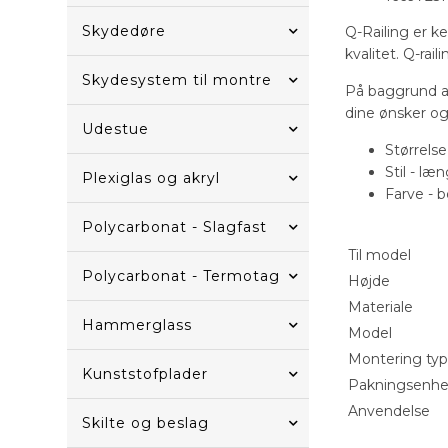
Skydedøre
Q-Railing er k
kvalitet. Q-ra
Skydesystem til montre
På baggrund a
dine ønsker og 
Udestue
Størrels
Stil - l
Plexiglas og akryl
Farve - b
Polycarbonat - Slagfast
Til model
Polycarbonat - Termotag
Højde
Materiale
Hammerglass
Model
Montering ty
Kunststofplader
Pakningsenh
Anvendelse
Skilte og beslag