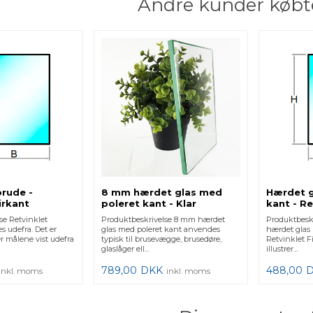
Andre kunder købt
orude -
8 mm hærdet glas med
Hærdet g
irkant
poleret kant - Klar
kant - Re
se Retvinklet
Produktbeskrivelse 8 mm hærdet
Produktbeskr
s udefra. Det er
glas med poleret kant anvendes
hærdet glas 
ger målene vist udefra
typisk til brusevægge, brusedøre,
Retvinklet Fi
glaslåger ell...
illustrer...
789,00
DKK
488,00
inkl. moms
inkl. moms