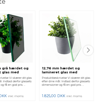
te
12,76
lamin
kant
Produktb
efter di
dimensio
1.825
 grå hærdet og
12,76 mm hærdet og
t glas med
lamineret glas med
kant
poleret kant
ivelse Vi skærer dit glas
Produktbeskrivelse Vi skærer dit glas
l. Indtast derfor glassets
efter dine mål. Indtast derfor glassets
g få en god pris. ...
dimensioner og få en god pris. ...
DKK
1.825,00
DKK
inkl. moms
inkl. moms