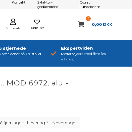
Kontakt
2-faktor-
Opret
godkendelse
kundekonto
0
0,00
DKK
Huskeliste
Min konto
5 stjernede
Ekspertviden
Anmeldelser på Trustpilot
Medarbejdere med flere års
erfaring
., MOD 6972, alu -
å fjernlager - Levering 3 - 5 hverdage