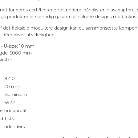
endt for deres certificerede gelændere, håndlister, glasadaptere
ilings produkter er samtidig garanti for stilrene designs med foku
f det fleksible modulære design kan du sammensætte kompone
idéer bliver til virkelighed.
e - U-size: 10 mm
ængde: 5000 mm
ørstet
8210
20 mm
aluminium
6972
pe
bundprofil
ed
1 stk.
udendørs