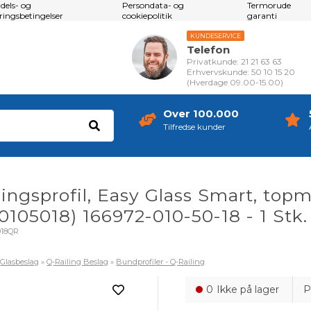
dels- og
Persondata- og
Termorude
eringsbetingelser
cookiepolitik
garanti
KUNDESERVICE
Telefon
Privatkunde: 21 21 63 63
Erhvervskunde: 50 10 15 20
(Hverdage 09.00-15.00)
Over 100.000
Tilfredse kunder
ngsprofil, Easy Glass Smart, topm
0105018) 166972-010-50-18 - 1 Stk.
018QR
»
Glasbeslag
»
Q-Railing Beslag
»
Bundprofiler - Q-Railing
0
Ikke på lager
P