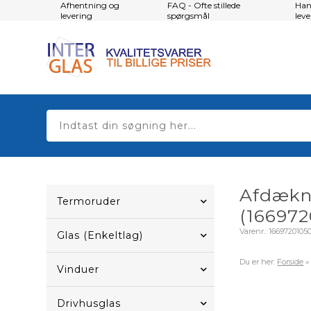
Afhentning og
FAQ - Ofte stillede
Han
levering
spørgsmål
lev
Afdækni
Termoruder
(166972
Varenr.:
1669720105
Glas (Enkeltlag)
Du er her:
Forside
Vinduer
Drivhusglas