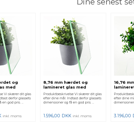
Dine senest se
ærdet og
8,76 mm hærdet og
16,76 mm
las med
lamineret glas med
laminere
t
poleret kant
poleret 
e Vi skærer dit glas
Produktbeskrivelse Vi skærer dit glas
Produktbeskr
dtast derfor glassets
efter dine mål. Indtast derfor glassets
efter dine må
en god pris. ...
dimensioner og få en god pris. ...
dimensioner o
K
1.596,00
DKK
3.196,00
inkl. moms
inkl. moms