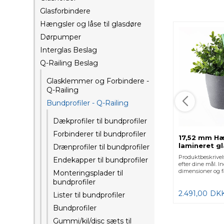
Glasforbindere
Hængsler og låse til glasdøre
Dørpumper
Interglas Beslag
Q-Railing Beslag
Glasklemmer og Forbindere -
Q-Railing
Bundprofiler - Q-Railing
Dækprofiler til bundprofiler
Forbinderer til bundprofiler
17,52 mm H
lamineret g
Drænprofiler til bundprofiler
poleret kan
Produktbeskrivels
Endekapper til bundprofiler
efter dine mål. In
dimensioner og få 
Monteringsplader til
bundprofiler
2.491,00
DK
Lister til bundprofiler
Bundprofiler
Gummi/kil/disc sæts til