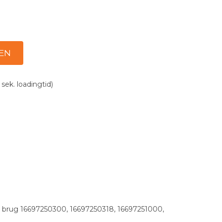
 sek. loadingtid)
ørs brug 16697250300, 16697250318, 16697251000,