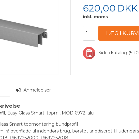
620,00
DKK
inkl. moms
Side i katalog (5-10
n
Anmeldelser
krivelse
il, Easy Glass Smart, topm., MOD 6972, alu
 Glass Smart topmontering bundprofil
m, rå overflade til indendørs brug, børstet anodiseret til udend
018, 16697252000, 16697252018