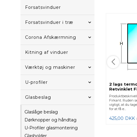
Forsatsvinduer
Forsatsvinduer i træ
Corona Afskærmning
Kitning af vinduer
Værktøj og maskiner
U-profiler
2 lags term
Retvinklet F
Produktbeskrivel
Glasbeslag
Firkant. Ruden se
vigtigt, at du ta
for at få e...
Glaslåge beslag
425,00
DKK
Dørknopper og håndtag
U-Profiler glasmontering
Glasholder