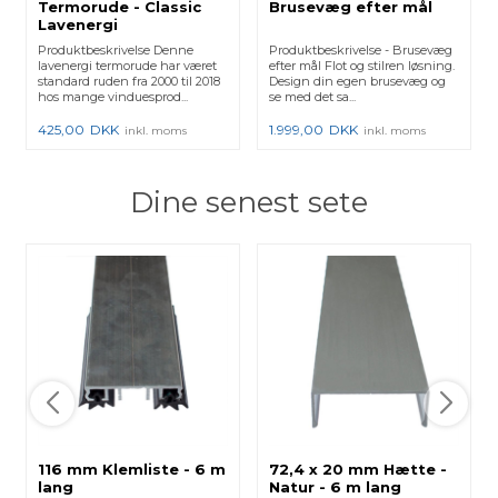
Termorude - Classic
Brusevæg efter mål
Lavenergi
Produktbeskrivelse Denne
Produktbeskrivelse - Brusevæg
lavenergi termorude har været
efter mål Flot og stilren løsning.
standard ruden fra 2000 til 2018
Design din egen brusevæg og
hos mange vinduesprod...
se med det sa...
425,00
DKK
1.999,00
DKK
inkl. moms
inkl. moms
Dine senest sete
116 mm Klemliste - 6 m
72,4 x 20 mm Hætte -
lang
Natur - 6 m lang