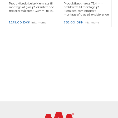
Produktbeskrivelse Klemliste til
Produktbeskrivelse 72,4 mm
montage af glas på eksisterende
dækhætte til montage på
træ eller stål spær. Gummi til lis...
klemliste, som bruges til
montage af glas på eksisterende
...
1.279,00
DKK
768,00
DKK
inkl. moms
inkl. moms