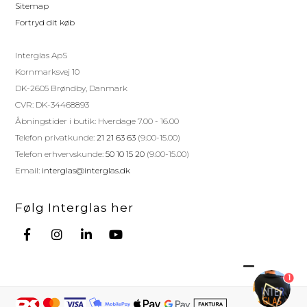
Sitemap
Fortryd dit køb
Interglas ApS
Kornmarksvej 10
DK-2605 Brøndby, Danmark
CVR: DK-34468893
Åbningstider i butik: Hverdage 7.00 - 16.00
Telefon privatkunde:
21 21 63 63
(9.00-15.00)
Telefon erhvervskunde:
50 10 15 20
(9.00-15.00)
Email:
interglas@interglas.dk
Følg Interglas her
1