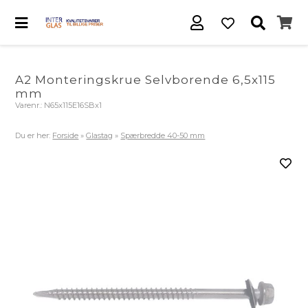
A2 Monteringskrue Selvborende 6,5x115
mm
Varenr.:
N65x115E16SBx1
Du er her:
Forside
»
Glastag
»
Spærbredde 40-50 mm