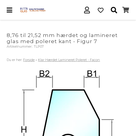
8,76 til 21,52 mm hærdet og lamineret
glas med poleret kant - Figur 7
Artikelnummer.:
TLP07
Du er her:
Forside
»
Klar Hærdet Lamineret Poleret - Facon