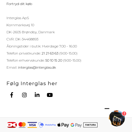
Fortryd dit køb
Interglas ApS
Kornmarksvej 10
DK-2605 Brøndby, Danmark
CVR: DK-34468893
Åbningstider i butik: Hverdage 7.00 - 16.00
Telefon privatkunde:
21 21 63 63
(9.00-15.00)
Telefon erhvervskunde:
50 10 15 20
(9.00-15.00)
Email:
interglas@interglas.dk
Følg Interglas her
1