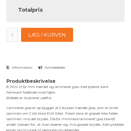
Totalpris
LÆG I KURVEN
Information
Anmeldelser
Produktbeskrivelse
8,76 til 21,52 mm hærdet og lamineret glas med poleret kant.
Femkant faldende mod højre.
Billedet er illustreret udefra.
Lamineret glas er op bygget af 2 stykker hærdet glas, som er limet
sammen om 2 stk klare EVA folier. Folien sikre at glasset ikke falder
sammen, hvis det brydes. Derfor minimere lamineret glas blandt
andet risikoen for, at man skærer sig, hvis glasset brydes. Alle tykkelser
egner sig til typisk til sæmglas og gelænder.