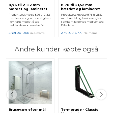
8,76 til 21,52 mm
8,76 til 21,52 mm
hærdet og lamineret
hærdet og lamineret
glas med poleret kant
glas med poleret kant
Produktbeskrivelse 8,76 til 21,52
Produktbeskrivelse 8,76 til 21,52
- Figur 4
- Figur 8
mm hærdet og lamineret glas. -
mm hærdet og lamineret glas.
Femkant med skrå top
Femkant faldende mod venstre.
hældende mod venstre Bi...
Billedet er i...
2.491,00
DKK
2.491,00
DKK
inkl. moms
inkl. moms
Andre kunder købte også
Brusevæg efter mål
Termorude - Classic