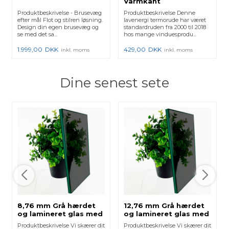
Varmkant
Produktbeskrivelse - Brusevæg
Produktbeskrivelse Denne
efter mål Flot og stilren løsning.
lavenergi termorude har været
Design din egen brusevæg og
standardruden fra 2000 til 2018
se med det sa...
hos mange vinduesprodu...
1.999,00
DKK
429,00
DKK
inkl. moms
inkl. moms
Dine senest sete
8,76 mm Grå hærdet
12,76 mm Grå hærdet
og lamineret glas med
og lamineret glas med
poleret kant
poleret kant
Produktbeskrivelse Vi skærer dit
Produktbeskrivelse Vi skærer dit