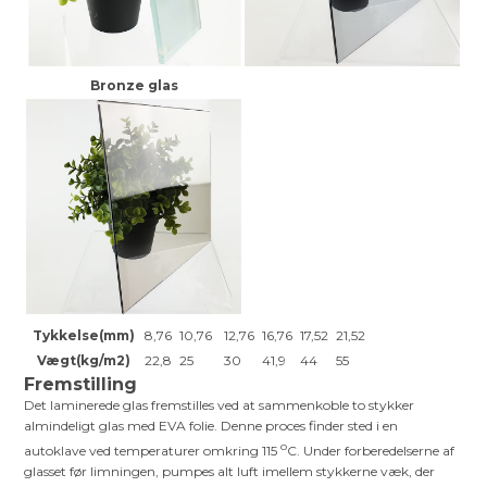
Bronze glas
Tykkelse(mm)
8,76
10,76
12,76
16,76
17,52
21,52
Vægt(kg/m2)
22,8
25
30
41,9
44
55
Fremstilling
Det laminerede glas fremstilles ved at sammenkoble to stykker
almindeligt glas med EVA folie. Denne proces finder sted i en
o
autoklave ved temperaturer omkring 115
C. Under forberedelserne af
glasset før limningen, pumpes alt luft imellem stykkerne væk, der