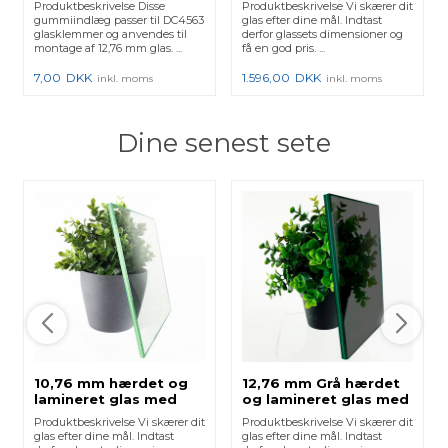
Produktbeskrivelse Disse
Produktbeskrivelse Vi skærer dit
gummiindlæg passer til DC4563
glas efter dine mål. Indtast
glasklemmer og anvendes til
derfor glassets dimensioner og
montage af 12,76 mm glas. ...
få en god pris. ...
7,00
DKK
1.596,00
DKK
inkl. moms
inkl. moms
Dine senest sete
10,76 mm hærdet og
12,76 mm Grå hærdet
lamineret glas med
og lamineret glas med
poleret kant
poleret kant
Produktbeskrivelse Vi skærer dit
Produktbeskrivelse Vi skærer dit
glas efter dine mål. Indtast
glas efter dine mål. Indtast