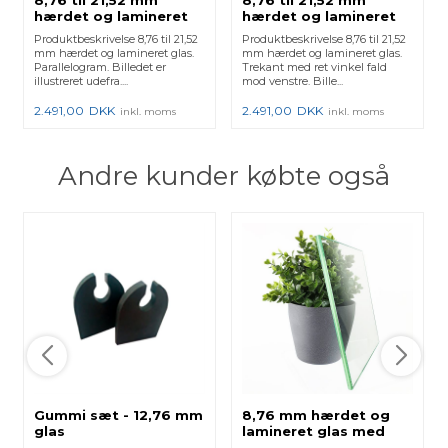
hærdet og lamineret
hærdet og lamineret
glas med poleret kant
glas med poleret kant
Produktbeskrivelse 8,76 til 21,52
Produktbeskrivelse 8,76 til 21,52
- Figur 38
- Figur 34
mm hærdet og lamineret glas.
mm hærdet og lamineret glas.
Parallelogram. Billedet er
Trekant med ret vinkel fald
illustreret udefra....
mod venstre. Bille...
2.491,00
DKK
2.491,00
DKK
inkl. moms
inkl. moms
Andre kunder købte også
Gummi sæt - 12,76 mm
8,76 mm hærdet og
glas
lamineret glas med
poleret kant