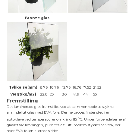
Bronze glas
Tykkelse(mm)
8,76
10,76
12,76
16,76
17,52
21,52
Vægt(kg/m2)
22,8
25
30
41,9
44
55
Fremstilling
Det laminerede glas fremstilles ved at sammenkoble to stykker
almindeligt glas med EVA folie. Denne proces finder sted i en
o
autoklave ved temperaturer omkring 115
C. Under forberedelserne af
glasset før limningen, pumpes alt luft imellem stykkerne væk, der
hvor EVA folien allerede sidder.