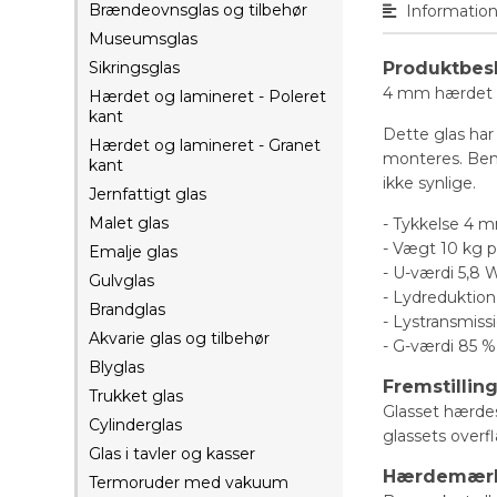
Brændeovnsglas og tilbehør
Informatio
Museumsglas
Sikringsglas
Produktbes
4 mm hærdet gl
Hærdet og lamineret - Poleret
kant
Dette glas har
Hærdet og lamineret - Granet
monteres. Bemæ
kant
ikke synlige.
Jernfattigt glas
Malet glas
- Tykkelse 4 
- Vægt 10 kg p
Emalje glas
- U-værdi 5,8
Gulvglas
- Lydreduktio
Brandglas
- Lystransmiss
Akvarie glas og tilbehør
- G-værdi 85 
Blyglas
Fremstillin
Trukket glas
Glasset hærdes
Cylinderglas
glassets overfl
Glas i tavler og kasser
Hærdemær
Termoruder med vakuum