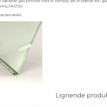
 hærdede glas kommer med et stempel, der er brændt ind i glas
ning EN12150.
hærdemærke:
Lignende produ