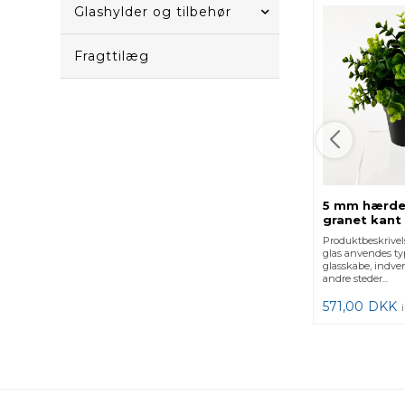
Glashylder og tilbehør
Fragttilæg
5 mm hærde
granet kant 
Produktbeskrive
glas anvendes typi
glasskabe, indven
andre steder...
571,00
DKK