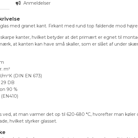
n
Anmeldelser
krivelse
as med granet kant. Firkant med rund top faldende mod højre. Bil
 skarpe kanter, hvilket betyder at det primært er egnet til mon
rk, at kanten kan have små skaller, som er slået af under skæri
mm
r. m²
 W/m²K (DIN EN 673)
n 29 DB
ion 90 %
% (EN410)
g
 ved, at man varmer det op til 620-680 *C, hvorefter man køler 
ade, hvilket styrker glasset.
ke