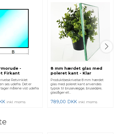
Akryl
Produkt
ekstrude
Plexigla
i flere h
375,0
ermorude -
8 mm hærdet glas med
t Firkant
poleret kant - Klar
ivelse Retvinklet
Produktbeskrivelse 8 mm hærdet
en ses udefra. Det er
glas med poleret kant anvendes
u tager målene vist udefra
typisk til brusevægge, brusedøre,
glaslåger ell...
KK
789,00
DKK
inkl. moms
inkl. moms
te