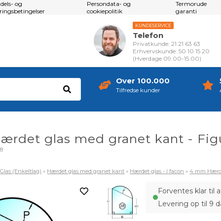
dels- og
Persondata- og
Termorude
eringsbetingelser
cookiepolitik
garanti
KUNDESERVICE
Telefon
Privatkunde: 21 21 63 63
Erhvervskunde: 50 10 15 20
(Hverdage 09.00-15.00)
Over 100.000
Tilfredse kunder
rdet glas med granet kant - Fig
28
»
Glas (Enkeltlag)
»
Hærdet glas med granet kant
»
Hærdet glas - I facon
»
4 mm Hærde
Forventes klar til
Levering op til 9 