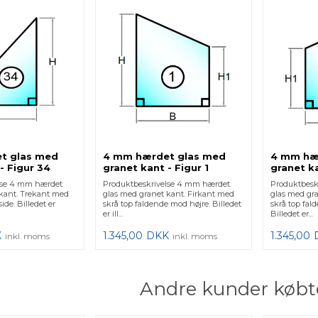
4 mm hærdet glas med
t glas med
4 mm hæ
granet kant - Figur 1
- Figur 34
granet ka
Produktbeskrivelse 4 mm hærdet
lse 4 mm hærdet
Produktbesk
glas med granet kant. Firkant med
 kant. Trekant med
glas med gr
skrå top faldende mod højre. Billedet
side. Billedet er
skrå top fal
er ill...
Billedet er...
1.345,00
DKK
K
1.345,00
inkl. moms
inkl. moms
Andre kunder købt