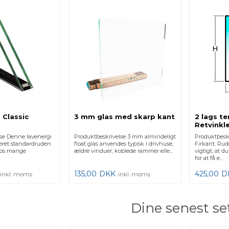
 Classic
3 mm glas med skarp kant
2 lags t
Retvinkle
se Denne lavenergi
Produktbeskrivelse 3 mm almindeligt
Produktbeskr
æret standardruden
float glas anvendes typisk i drivhuse,
Firkant. Rud
 hos mange
ældre vinduer, koblede rammer elle...
vigtigt, at d
for at få e...
135,00
DKK
425,00
D
inkl. moms
inkl. moms
Dine senest se