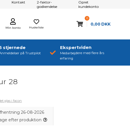
Kontakt
2-faktor-
Opret
godkendelse
kundekonto
0
0,00
DKK
Huskeliste
Min konto
5 stjernede
Ekspertviden
Anmeldelser på Trustpilot
Medarbejdere med flere års
erfaring
ur 28
t glas i facon
 afhentning 26-08-2026
dage efter produktion