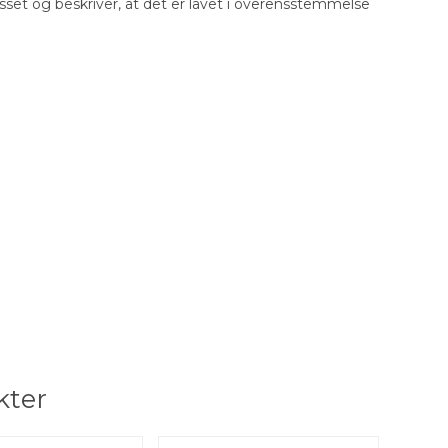
set og beskriver, at det er lavet i overensstemmelse
kter