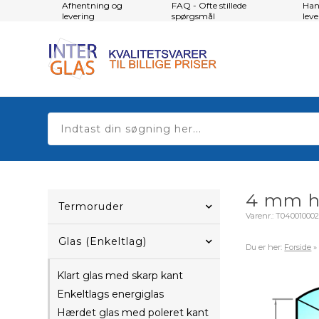
Afhentning og
FAQ - Ofte stillede
Han
levering
spørgsmål
lev
4 mm hæ
Termoruder
Varenr.:
T04001000
Glas (Enkeltlag)
Du er her:
Forside
Klart glas med skarp kant
Enkeltlags energiglas
Hærdet glas med poleret kant