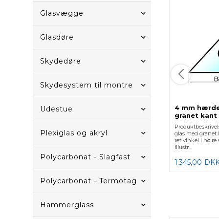
Glasvægge
Glasdøre
Skydedøre
Skydesystem til montre
4 mm hærde
Udestue
granet kant 
Produktbeskrive
Plexiglas og akryl
glas med granet
ret vinkel i højre 
illustr...
Polycarbonat - Slagfast
1.345,00
DK
Polycarbonat - Termotag
Hammerglass