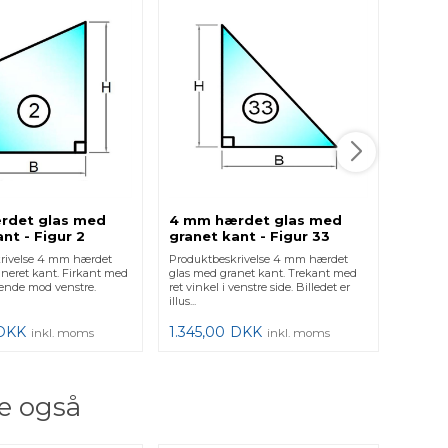
rdet glas med
4 mm hærdet glas med
4 mm
nt - Figur 2
granet kant - Figur 33
grane
rivelse 4 mm hærdet
Produktbeskrivelse 4 mm hærdet
Produkt
aneret kant. Firkant med
glas med granet kant. Trekant med
glas me
dende mod venstre.
ret vinkel i venstre side. Billedet er
skrå top
illus...
er ill...
DKK
1.345,00
DKK
1.345,
inkl. moms
inkl. moms
e også