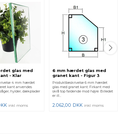
12 mm
grane
Produkt
glas an
bordplad
gange st.
1.222,
rdet glas med
6 mm hærdet glas med
ant - Klar
granet kant - Figur 3
rivelse 4 mm hærdet
Produktbeskrivelse 6 mm hærdet
leret kant anvendes
glas med granet kant. Firkant med
aslåger, hylder, dækplader
skrå top faldende mod højre. Billedet
er ill...
DKK
2.062,00
DKK
inkl. moms
inkl. moms