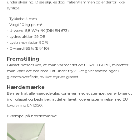
under skæring. Disse skjules dog i falsen/rammen og er derfor ikke
synlige.
- Tykkelse 4 mm
- Vægt 10 kg pr. m²
- U-værdi 5,8 W/m²K (DIN EN 673)
- Lydreduktion 29 DB
- Lystransmission 90 %
- G-værdi 85 % (EN410)
Fremstilling
Glasset hærdes ved, at man varmer det op til 620-680 *C, hvorefter
man køler det ned med luft under tryk. Det giver spændinger i
glassets overflade, hvilket styrker glasset.
Hærdemærke
Bemærk at alle hærdede glas kommer med et stempel, der er brændt
ind i glasset og beskriver, at det er lavet i overensstemmelse med EU
lovgivning EN12150.
Eksempel på hærdemærke: