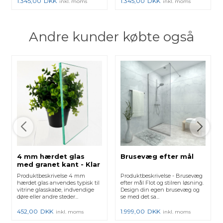
1.345,00
DKK
1.345,00
DKK
inkl. moms
inkl. moms
Andre kunder købte også
4 mm hærdet glas
Brusevæg efter mål
med granet kant - Klar
Produktbeskrivelse 4 mm
Produktbeskrivelse - Brusevæg
hærdet glas anvendes typisk til
efter mål Flot og stilren løsning.
vitrine glasskabe, indvendige
Design din egen brusevæg og
døre eller andre steder...
se med det sa...
452,00
DKK
1.999,00
DKK
inkl. moms
inkl. moms