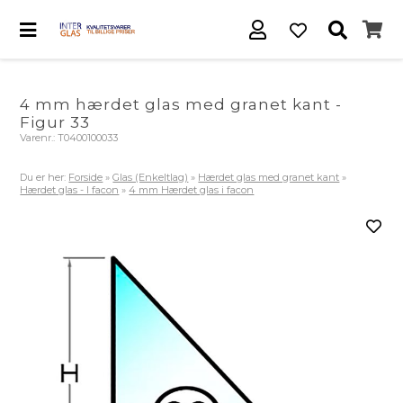
4 mm hærdet glas med granet kant -
Figur 33
Varenr.:
T0400100033
Du er her:
Forside
»
Glas (Enkeltlag)
»
Hærdet glas med granet kant
»
Hærdet glas - I facon
»
4 mm Hærdet glas i facon